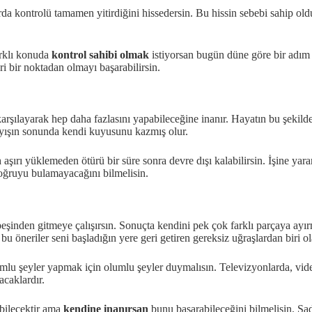
rda kontrolü tamamen yitirdiğini hissedersin. Bu hissin sebebi sahip ol
arklı konuda
kontrol sahibi olmak
istiyorsan bugün düne göre bir adım i
i bir noktadan olmayı başarabilirsin.
karşılayarak hep daha fazlasını yapabileceğine inanır. Hayatın bu şekild
ayışın sonunda kendi kuyusunu kazmış olur.
n
aşırı yüklemeden ötürü bir süre sonra devre dışı kalabilirsin. İşine yara
oğruyu bulamayacağını bilmelisin.
 peşinden gitmeye çalışırsın. Sonuçta kendini pek çok farklı parçaya a
 öneriler seni başladığın yere geri getiren gereksiz uğraşlardan biri ola
mlu şeyler yapmak için olumlu şeyler duymalısın. Televizyonlarda, vide
acaklardır.
abilecektir ama
kendine inanırsan
bunu başarabileceğini bilmelisin. Sad