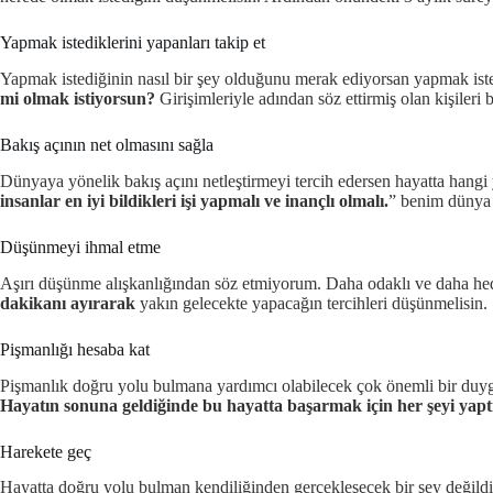
Yapmak istediklerini yapanları takip et
Yapmak istediğinin nasıl bir şey olduğunu merak ediyorsan yapmak isted
mi olmak istiyorsun?
Girişimleriyle adından söz ettirmiş olan kişileri 
Bakış açının net olmasını sağla
Dünyaya yönelik bakış açını netleştirmeyi tercih edersen hayatta hangi 
insanlar en iyi bildikleri işi yapmalı ve inançlı olmalı.
” benim dünya a
Düşünmeyi ihmal etme
Aşırı düşünme alışkanlığından söz etmiyorum. Daha odaklı ve daha he
dakikanı ayırarak
yakın gelecekte yapacağın tercihleri düşünmelisin.
Pişmanlığı hesaba kat
Pişmanlık doğru yolu bulmana yardımcı olabilecek çok önemli bir duy
Hayatın sonuna geldiğinde bu hayatta başarmak için her şeyi yaptı
Harekete geç
Hayatta doğru yolu bulman kendiliğinden gerçekleşecek bir şey değildir