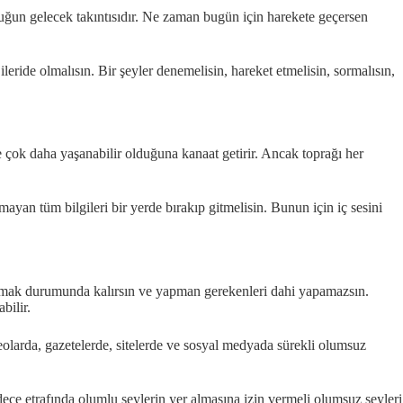
duğun gelecek takıntısıdır. Ne zaman bugün için harekete geçersen
leride olmalısın. Bir şeyler denemelisin, hareket etmelisin, sormalısın,
e çok daha yaşanabilir olduğuna kanaat getirir. Ancak toprağı her
mayan tüm bilgileri bir yerde bırakıp gitmelisin. Bunun için iç sesini
yırmak durumunda kalırsın ve yapman gerekenleri dahi yapamazsın.
bilir.
olarda, gazetelerde, sitelerde ve sosyal medyada sürekli olumsuz
ece etrafında olumlu şeylerin yer almasına izin vermeli olumsuz şeyleri