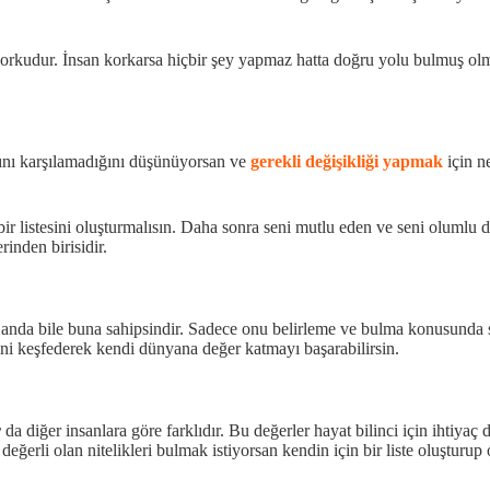
 korkudur. İnsan korkarsa hiçbir şey yapmaz hatta doğru yolu bulmuş ol
arını karşılamadığını düşünüyorsan ve
gerekli değişikliği yapmak
için n
bir listesini oluşturmalısın. Daha sonra seni mutlu eden ve seni olumlu 
inden birisidir.
 anda bile buna sahipsindir. Sadece onu belirleme ve bulma konusunda s
erini keşfederek kendi dünyana değer katmayı başarabilirsin.
r
da diğer insanlara göre farklıdır. Bu değerler hayat bilinci için ihtiyaç
ğerli olan nitelikleri bulmak istiyorsan kendin için bir liste oluşturup on