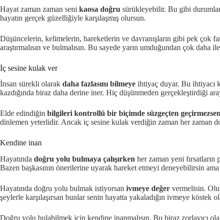
Hayat zaman zaman seni
kaosa doğru
sürükleyebilir. Bu gibi durumla
hayatın gerçek güzelliğiyle karşılaşmış olursun.
Düşüncelerin, kelimelerin, hareketlerin ve davranışların gibi pek çok f
araştırmalısın ve bulmalısın. Bu sayede yarın umduğundan çok daha iler
İç sesine kulak ver
İnsan sürekli olarak
daha fazlasını bilmeye
ihtiyaç duyar. Bu ihtiyacı 
kazdığında biraz daha derine iner. Hiç düşünmeden gerçekleştirdiği ar
Elde edindiğin
bilgileri kontrollü bir biçimde süzgeçten geçirmezse
dinlemen yeterlidir. Ancak iç sesine kulak verdiğin zaman her zaman d
Kendine inan
Hayatında
doğru yolu bulmaya çalışırken
her zaman yeni fırsatların
Bazen başkasının önerilerine uyarak hareket etmeyi deneyebilirsin ama bu
Hayatında doğru yolu bulmak istiyorsan
ivmeye değer
vermelisin. Olu
şeylerle karşılaşırsan bunlar senin hayatta yakaladığın ivmeye köstek ol
Doğru yolu bulabilmek için kendine inanmalısın. Bu biraz zorlayıcı ol