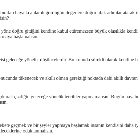
 bırakıp hayatta anlamlı gördüğün değerlere doğru ufak adımlar atarak iy
isin?
öne doğru gittiğini kendine kabul ettiremezsen büyük olasılıkla kendi
tırmaya başlamalısın.
isi
geleceğe yönelik düşüncelerdir. Bu konuda sürekli olarak kendine bi
Sonucunda tükenecek ve akıllı olman gerektiği noktada dahi akıllı davr
 çıkarak çizdiğin geleceğe yönelik tercihler yapmamalısın. Bugün hayatı
sın.
ete geçmek ve bir şeyler yapmaya başlamak insanın kendisini daha iyi h
leceklerine odaklanmalısın.