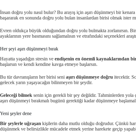
İnsan doğru yolu nasıl bulur? Bu arayış için aşırı düşünmeyi bir kenara
başararak en sonunda doğru yolu bulan insanlardan birisi olmak ister m
Evren oldukça büyük olduğundan doğru yolu bulmakta zorlanırsın. Bir y
ayaklarının yere basmasını sağlamalısın ve etrafındaki seçenekleri araş
Her şeyi aşırı düşünmeyi bırak
Hayatta yaşadığın stresin ve
endişenin en önemli kaynaklarından bir
başlarsın ve kendi kendine kavga etmeye başlarsın.
Bu tür davranışların her birisi seni
aşırı düşünmeye doğru
itecektir. 
gelecek yarın yaşayacağın bilinmeyen bir şeydir.
Geleceği bilmek
senin için gerekli bir şey değildir. Tahminlerden yola
aşırı düşünmeyi bırakmalı bugünü gerektiği kadar düşünmeye başlamalı
Yeni şeyler dene
Bir şeylerle uğraşan
kişilerin daha mutlu olduğu doğrudur. Çünkü harek
düşünmek ve belirsizlikle mücadele etmek yerine harekete geçip yapabi