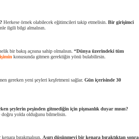
?
Herkese örnek olabilecek eğitimcileri takip etmelisin.
Bir girişimci
e ilgili bilgi almalısın.
lik bir bakış açısına sahip olmalısın.
“Dünya üzerindeki tüm
lişimin
konusunda gitmen gerektiğin yönü bulabilirsin.
en gereken yeni şeyleri keşfetmeni sağlar.
Gün içerisinde 30
en şeylerin peşinden gitmediğin için pişmanlık duyar mısın?
e doğru yolda olduğunu bilmelisin.
r kenara bırakmalısın.
Aşırı düşünmeyi bir kenara bıraktıktan sonra