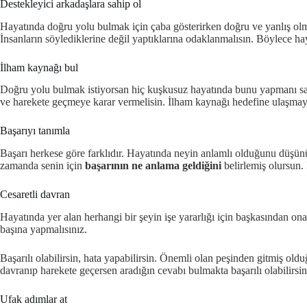
Destekleyici arkadaşlara sahip ol
Hayatında doğru yolu bulmak için çaba gösterirken doğru ve yanlış olmak
İnsanların söylediklerine değil yaptıklarına odaklanmalısın. Böylece h
İlham kaynağı bul
Doğru yolu bulmak istiyorsan hiç kuşkusuz hayatında bunu yapmanı s
ve harekete geçmeye karar vermelisin. İlham kaynağı hedefine ulaşmay
Başarıyı tanımla
Başarı herkese göre farklıdır. Hayatında neyin anlamlı olduğunu düşünüy
zamanda senin için
başarının ne anlama geldiğini
belirlemiş olursun. 
Cesaretli davran
Hayatında yer alan herhangi bir şeyin işe yararlığı için başkasından o
başına yapmalısınız.
Başarılı olabilirsin, hata yapabilirsin. Önemli olan peşinden gitmiş ol
davranıp harekete geçersen aradığın cevabı bulmakta başarılı olabilirsin
Ufak adımlar at