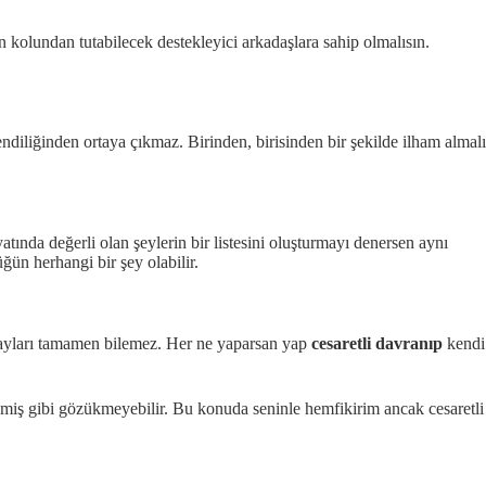
 kolundan tutabilecek destekleyici arkadaşlara sahip olmalısın.
ndiliğinden ortaya çıkmaz. Birinden, birisinden bir şekilde ilham almalı
ında değerli olan şeylerin bir listesini oluşturmayı denersen aynı
ğün herhangi bir şey olabilir.
detayları tamamen bilemez. Her ne yaparsan yap
cesaretli davranıp
kendi
eymiş gibi gözükmeyebilir. Bu konuda seninle hemfikirim ancak cesaretli