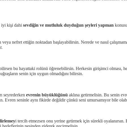
iyi kişi dahi
sevdiğin ve mutluluk duyduğun şeyleri yapman
konusu
eya nefret ettiğin noktadan başlayabilirsin. Nerede ve nasıl çalışmamak
r.
bilirsen bu hayattaki rolünü öğrenebilirsin. Herkesin girişimci olması, 
e uğraşların senin için uygun olmadığını bilirsin.
arı seyrederken
evrenin büyüklüğünü
aklına getirmelisin. Bu senin ev
n. Evren seninle aynı fikirde değildir çünkü seni umursamıyor bile olabi
elirlemey
i tercih etmezsen onu yerine getirmek için sürekli oyalanırsın.
 hedeflerinin peşinden giderek geçirmelisin.