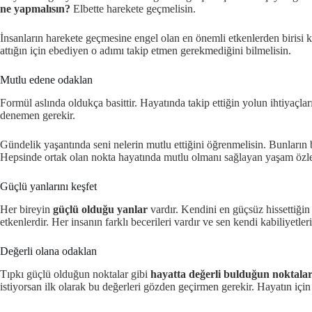
ne yapmalısın?
Elbette harekete geçmelisin.
İnsanların harekete geçmesine engel olan en önemli etkenlerden birisi
attığın için ebediyen o adımı takip etmen gerekmediğini bilmelisin.
Mutlu edene odaklan
Formül aslında oldukça basittir. Hayatında takip ettiğin yolun ihtiyaçl
denemen gerekir.
Gündelik yaşantında seni nelerin mutlu ettiğini öğrenmelisin. Bunların 
Hepsinde ortak olan nokta hayatında mutlu olmanı sağlayan yaşam özler
Güçlü yanlarını keşfet
Her bireyin
güçlü olduğu yanlar
vardır. Kendini en güçsüz hissettiğin
etkenlerdir. Her insanın farklı becerileri vardır ve sen kendi kabiliyetl
Değerli olana odaklan
Tıpkı güçlü olduğun noktalar gibi
hayatta değerli bulduğun noktala
istiyorsan ilk olarak bu değerleri gözden geçirmen gerekir. Hayatın için de