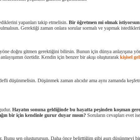
iklerini yapanları takip etmelisin.
Bir öğretmen mi olmak istiyorsun
bulmalısın. Gerektiği zaman onlara sorular sormalı ve yapmak istediklerinl
yöne doğru gitmen gerektiğini bilirsin. Bunun için dünya anlayışına yöne
nlayışımın özetidir. Kendin için benzer bir akışı oluşturarak
kişisel ge
defli düşünmelisin. Düşünmek zaman alıcıdır ama aynı zamanda keşfetm
gudur.
Hayatın sonuna geldiğinde bu hayatta peşinden koşman gerek
ğın bir için kendinle gurur duyar mısın?
Soruların cevapları evet is
. Bunu sen oluşturursun. Daha önce belirttiğim gibi aşırı düşünmeyi bi