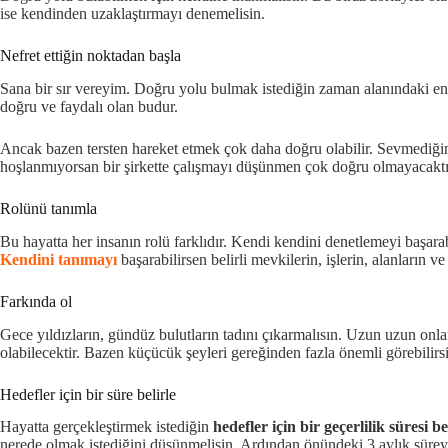
ise kendinden uzaklaştırmayı denemelisin.
Nefret ettiğin noktadan başla
Sana bir sır vereyim. Doğru yolu bulmak istediğin zaman alanındaki en 
doğru ve faydalı olan budur.
Ancak bazen tersten hareket etmek çok daha doğru olabilir. Sevmediğin v
hoşlanmıyorsan bir şirkette çalışmayı düşünmen çok doğru olmayacaktı
Rolünü tanımla
Bu hayatta her insanın rolü farklıdır. Kendi kendini denetlemeyi başara
Kendini tanımayı
başarabilirsen belirli mevkilerin, işlerin, alanların v
Farkında ol
Gece yıldızların, gündüz bulutların tadını çıkarmalısın. Uzun uzun onl
olabilecektir. Bazen küçücük şeyleri gereğinden fazla önemli görebilirsi
Hedefler için bir süre belirle
Hayatta gerçekleştirmek istediğin
hedefler için bir geçerlilik süresi b
nerede olmak istediğini düşünmelisin. Ardından önündeki 3 aylık süreyi