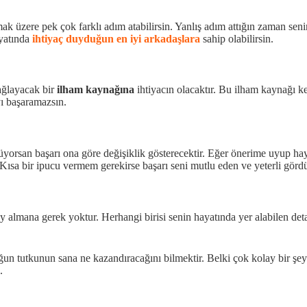
 üzere pek çok farklı adım atabilirsin. Yanlış adım attığın zaman senin
ayatında
ihtiyaç duyduğun en iyi arkadaşlara
sahip olabilirsin.
ağlayacak bir
ilham kaynağına
ihtiyacın olacaktır. Bu ilham kaynağı ke
ı başaramazsın.
orsan başarı ona göre değişiklik gösterecektir. Eğer önerime uyup hayat
Kısa bir ipucu vermem gerekirse başarı seni mutlu eden ve yeterli gördü
nay almana gerek yoktur. Herhangi birisi senin hayatında yer alabilen 
duğun tutkunun sana ne kazandıracağını bilmektir. Belki çok kolay bir ş
.