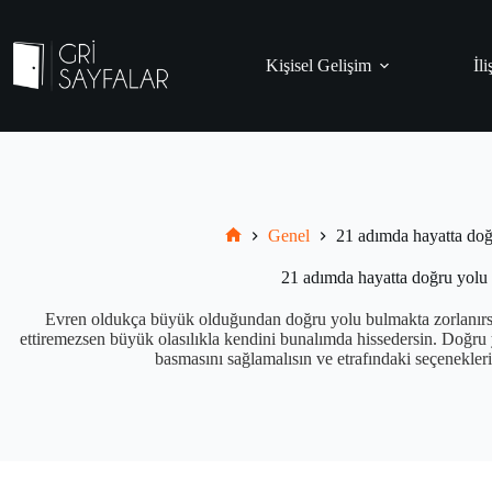
Skip
to
content
Kişisel Gelişim
İli
Genel
21 adımda hayatta do
Grisayfalar.com
21 adımda hayatta doğru yolu
Evren oldukça büyük olduğundan doğru yolu bulmakta zorlanırsın
ettiremezsen büyük olasılıkla kendini bunalımda hissedersin. Doğru 
basmasını sağlamalısın ve etrafındaki seçenekleri