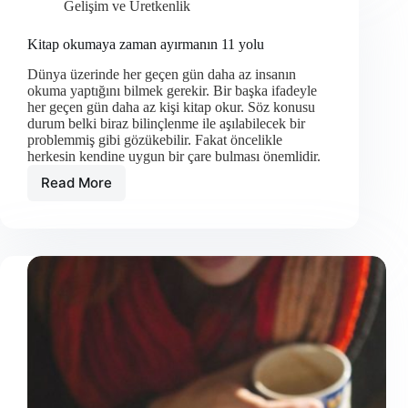
Gelişim ve Üretkenlik
yol
Kitap okumaya zaman ayırmanın 11 yolu
Dünya üzerinde her geçen gün daha az insanın
okuma yaptığını bilmek gerekir. Bir başka ifadeyle
her geçen gün daha az kişi kitap okur. Söz konusu
durum belki biraz bilinçlenme ile aşılabilecek bir
problemmiş gibi gözükebilir. Fakat öncelikle
herkesin kendine uygun bir çare bulması önemlidir.
Read More
Kitap
okumaya
zaman
ayırmanın
11
yolu