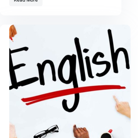
Okurken
daha
verimli
olmanı
sağlayacak
9
beceri