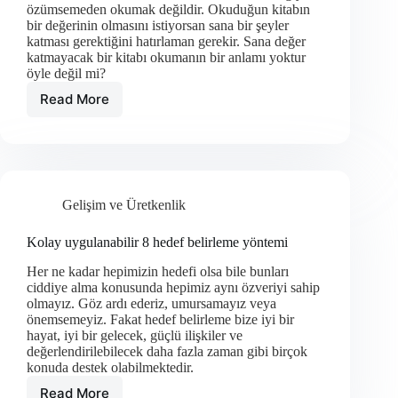
özümsemeden okumak değildir. Okuduğun kitabın
bir değerinin olmasını istiyorsan sana bir şeyler
katması gerektiğini hatırlaman gerekir. Sana değer
katmayacak bir kitabı okumanın bir anlamı yoktur
öyle değil mi?
Read More
Okuma
hızını
artırmanın
9
yolu
Gelişim ve Üretkenlik
Kolay uygulanabilir 8 hedef belirleme yöntemi
Her ne kadar hepimizin hedefi olsa bile bunları
ciddiye alma konusunda hepimiz aynı özveriyi sahip
olmayız. Göz ardı ederiz, umursamayız veya
önemsemeyiz. Fakat hedef belirleme bize iyi bir
hayat, iyi bir gelecek, güçlü ilişkiler ve
değerlendirilebilecek daha fazla zaman gibi birçok
konuda destek olabilmektedir.
Read More