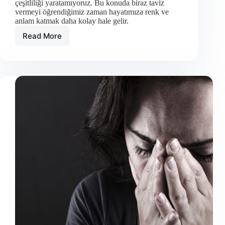
çeşitliliği yaratamıyoruz. Bu konuda biraz taviz
vermeyi öğrendiğimiz zaman hayatımıza renk ve
anlam katmak daha kolay hale gelir.
Read More
İlgi
çekici
bir
hayata
sahip
olmanın
12
yolu