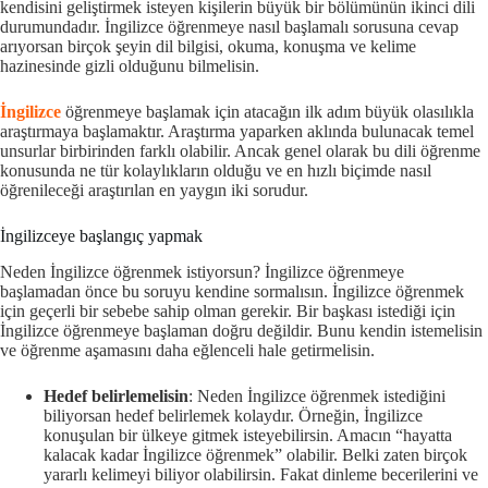
kendisini geliştirmek isteyen kişilerin büyük bir bölümünün ikinci dili
durumundadır. İngilizce öğrenmeye nasıl başlamalı sorusuna cevap
arıyorsan birçok şeyin dil bilgisi, okuma, konuşma ve kelime
hazinesinde gizli olduğunu bilmelisin.
İngilizce
öğrenmeye başlamak için atacağın ilk adım büyük olasılıkla
araştırmaya başlamaktır. Araştırma yaparken aklında bulunacak temel
unsurlar birbirinden farklı olabilir. Ancak genel olarak bu dili öğrenme
konusunda ne tür kolaylıkların olduğu ve en hızlı biçimde nasıl
öğrenileceği araştırılan en yaygın iki sorudur.
İngilizceye başlangıç yapmak
Neden İngilizce öğrenmek istiyorsun? İngilizce öğrenmeye
başlamadan önce bu soruyu kendine sormalısın. İngilizce öğrenmek
için geçerli bir sebebe sahip olman gerekir. Bir başkası istediği için
İngilizce öğrenmeye başlaman doğru değildir. Bunu kendin istemelisin
ve öğrenme aşamasını daha eğlenceli hale getirmelisin.
Hedef belirlemelisin
: Neden İngilizce öğrenmek istediğini
biliyorsan hedef belirlemek kolaydır. Örneğin, İngilizce
konuşulan bir ülkeye gitmek isteyebilirsin. Amacın “hayatta
kalacak kadar İngilizce öğrenmek” olabilir. Belki zaten birçok
yararlı kelimeyi biliyor olabilirsin. Fakat dinleme becerilerini ve