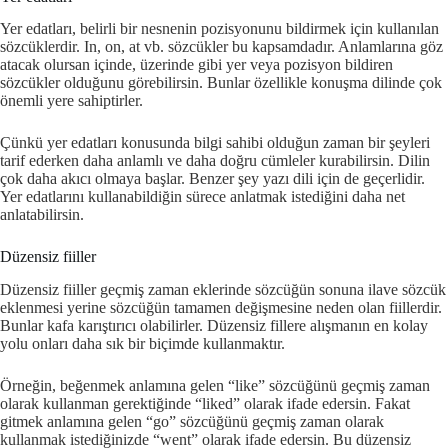
Yer edatları, belirli bir nesnenin pozisyonunu bildirmek için kullanılan
sözcüklerdir. In, on, at vb. sözcükler bu kapsamdadır. Anlamlarına göz
atacak olursan içinde, üzerinde gibi yer veya pozisyon bildiren
sözcükler olduğunu görebilirsin. Bunlar özellikle konuşma dilinde çok
önemli yere sahiptirler.
Çünkü yer edatları konusunda bilgi sahibi olduğun zaman bir şeyleri
tarif ederken daha anlamlı ve daha doğru cümleler kurabilirsin. Dilin
çok daha akıcı olmaya başlar. Benzer şey yazı dili için de geçerlidir.
Yer edatlarını kullanabildiğin sürece anlatmak istediğini daha net
anlatabilirsin.
Düzensiz fiiller
Düzensiz fiiller geçmiş zaman eklerinde sözcüğün sonuna ilave sözcük
eklenmesi yerine sözcüğün tamamen değişmesine neden olan fiillerdir.
Bunlar kafa karıştırıcı olabilirler. Düzensiz fillere alışmanın en kolay
yolu onları daha sık bir biçimde kullanmaktır.
Örneğin, beğenmek anlamına gelen “like” sözcüğünü geçmiş zaman
olarak kullanman gerektiğinde “liked” olarak ifade edersin. Fakat
gitmek anlamına gelen “go” sözcüğünü geçmiş zaman olarak
kullanmak istediğinizde “went” olarak ifade edersin. Bu düzensiz