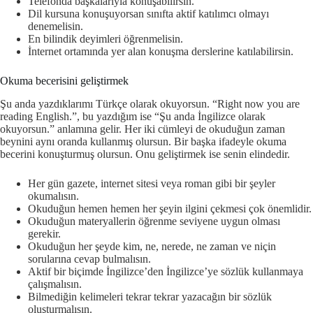
Telefonda başkalarıyla konuşabilirsin.
Dil kursuna konuşuyorsan sınıfta aktif katılımcı olmayı
denemelisin.
En bilindik deyimleri öğrenmelisin.
İnternet ortamında yer alan konuşma derslerine katılabilirsin.
Okuma becerisini geliştirmek
Şu anda yazdıklarımı Türkçe olarak okuyorsun. “Right now you are
reading English.”, bu yazdığım ise “Şu anda İngilizce olarak
okuyorsun.” anlamına gelir. Her iki cümleyi de okuduğun zaman
beynini aynı oranda kullanmış olursun. Bir başka ifadeyle okuma
becerini konuşturmuş olursun. Onu geliştirmek ise senin elindedir.
Her gün gazete, internet sitesi veya roman gibi bir şeyler
okumalısın.
Okuduğun hemen hemen her şeyin ilgini çekmesi çok önemlidir.
Okuduğun materyallerin öğrenme seviyene uygun olması
gerekir.
Okuduğun her şeyde kim, ne, nerede, ne zaman ve niçin
sorularına cevap bulmalısın.
Aktif bir biçimde İngilizce’den İngilizce’ye sözlük kullanmaya
çalışmalısın.
Bilmediğin kelimeleri tekrar tekrar yazacağın bir sözlük
oluşturmalısın.