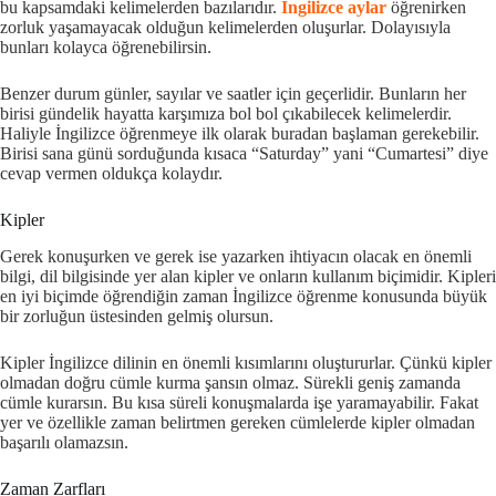
bu kapsamdaki kelimelerden bazılarıdır.
İngilizce aylar
öğrenirken
zorluk yaşamayacak olduğun kelimelerden oluşurlar. Dolayısıyla
bunları kolayca öğrenebilirsin.
Benzer durum günler, sayılar ve saatler için geçerlidir. Bunların her
birisi gündelik hayatta karşımıza bol bol çıkabilecek kelimelerdir.
Haliyle İngilizce öğrenmeye ilk olarak buradan başlaman gerekebilir.
Birisi sana günü sorduğunda kısaca “Saturday” yani “Cumartesi” diye
cevap vermen oldukça kolaydır.
Kipler
Gerek konuşurken ve gerek ise yazarken ihtiyacın olacak en önemli
bilgi, dil bilgisinde yer alan kipler ve onların kullanım biçimidir. Kipleri
en iyi biçimde öğrendiğin zaman İngilizce öğrenme konusunda büyük
bir zorluğun üstesinden gelmiş olursun.
Kipler İngilizce dilinin en önemli kısımlarını oluştururlar. Çünkü kipler
olmadan doğru cümle kurma şansın olmaz. Sürekli geniş zamanda
cümle kurarsın. Bu kısa süreli konuşmalarda işe yaramayabilir. Fakat
yer ve özellikle zaman belirtmen gereken cümlelerde kipler olmadan
başarılı olamazsın.
Zaman Zarfları