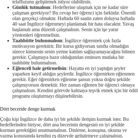
telaffuzunu geliştirmek istiyor olabilirsin.
Günlük tutmalısın
: Hedeflerine ulaşmak için ne kadar süre
çalışman gerekiyor? Bu cevap her öğrenci için farklıdır. Önemli
olan gerçekçi olmaktır. Haftada 60 saatin zaten doluysa haftada
40 saat İngilizce öğrenmeyi planlamak bir hata olacaktır. Yavaş
başlamalı ama düzenli çalışmalısın. Senin için işe yarar
yöntemleri öğrenmelisin.
Taahhütte bulunmalısın
: İngilizce öğrenmek çok fazla
motivasyon gerektirir. Bir kursa gidiyorsan sınıfta olmadığın
sürece kimsenin senin yerine katılım sağlayamayacağını bilmen
gerekir. Çalışmaya hazır olduğundan eminsen mutlaka bir
taahhütte bulunmalısın.
Eğlenceli hale getirmelisin
: Hayatta en iyi yaptığın şeyler
yaparken keyif aldığın şeylerdir. İngilizce öğrenirken eğlenmen
gerekir. Eğer öğrenirken eğlenme şansın yoksa doğru şekilde
çalışmıyorsun demektir. Her zaman eğlenen bir öğrenci olmaya
çalışmalısın. Kendini görevde kalmaya teşvik etmek için bir ödül
programı oluşturmayı düşünebilirsin.
Dört beceride denge kurmak
Çoğu kişi İngilizce ile daha iyi bir şekilde iletişim kurmak ister. Bu
hedeflerinden biriyse, dört ana becerinin dengesini en iyi şekilde
kurman gerektiğini unutmamalısın. Dinleme, konuşma, okuma ve
yazma konusunda kendini eş düzeyde geliştirmeye çalışmalısın.