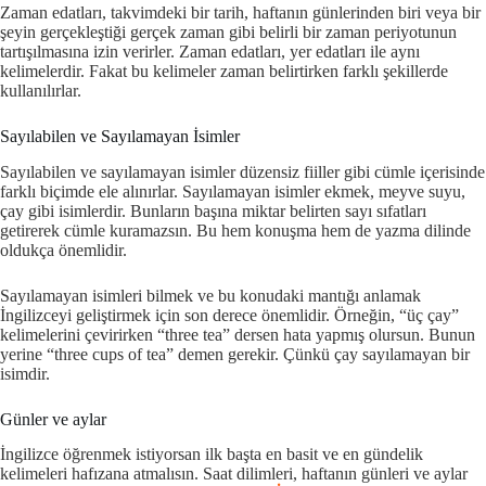
Zaman edatları, takvimdeki bir tarih, haftanın günlerinden biri veya bir
şeyin gerçekleştiği gerçek zaman gibi belirli bir zaman periyotunun
tartışılmasına izin verirler. Zaman edatları, yer edatları ile aynı
kelimelerdir. Fakat bu kelimeler zaman belirtirken farklı şekillerde
kullanılırlar.
Sayılabilen ve Sayılamayan İsimler
Sayılabilen ve sayılamayan isimler düzensiz fiiller gibi cümle içerisinde
farklı biçimde ele alınırlar. Sayılamayan isimler ekmek, meyve suyu,
çay gibi isimlerdir. Bunların başına miktar belirten sayı sıfatları
getirerek cümle kuramazsın. Bu hem konuşma hem de yazma dilinde
oldukça önemlidir.
Sayılamayan isimleri bilmek ve bu konudaki mantığı anlamak
İngilizceyi geliştirmek için son derece önemlidir. Örneğin, “üç çay”
kelimelerini çevirirken “three tea” dersen hata yapmış olursun. Bunun
yerine “three cups of tea” demen gerekir. Çünkü çay sayılamayan bir
isimdir.
Günler ve aylar
İngilizce öğrenmek istiyorsan ilk başta en basit ve en gündelik
kelimeleri hafızana atmalısın. Saat dilimleri, haftanın günleri ve aylar