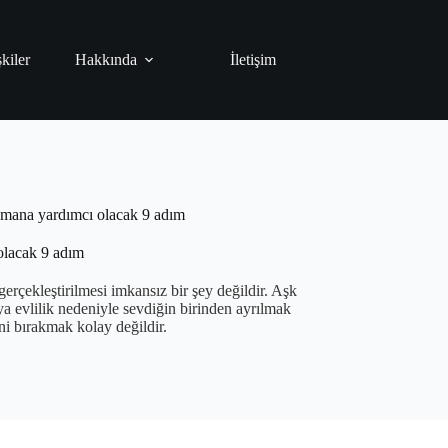
şkiler
Hakkında
İletişim
akmana yardımcı olacak 9 adım
olacak 9 adım
erçekleştirilmesi imkansız bir şey değildir. Aşk
eya evlilik nedeniyle sevdiğin birinden ayrılmak
ini bırakmak kolay değildir.