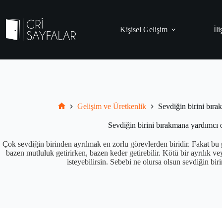
Skip
to
content
Kişisel Gelişim
İli
Gelişim ve Üretkenlik
Sevdiğin birini bır
Grisayfalar.com
Sevdiğin birini bırakmana yardımcı 
Çok sevdiğin birinden ayrılmak en zorlu görevlerden biridir. Fakat bu g
bazen mutluluk getirirken, bazen keder getirebilir. Kötü bir ayrılık v
isteyebilirsin. Sebebi ne olursa olsun sevdiğin bir