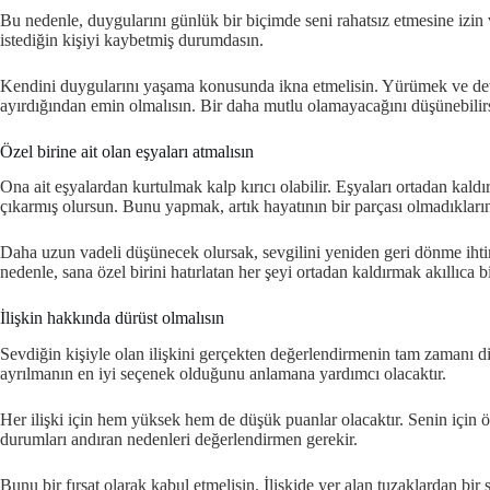
Bu nedenle, duygularını günlük bir biçimde seni rahatsız etmesine iz
istediğin kişiyi kaybetmiş durumdasın.
Kendini duygularını yaşama konusunda ikna etmelisin. Yürümek ve deva
ayırdığından emin olmalısın. Bir daha mutlu olamayacağını düşünebilir
Özel birine ait olan eşyaları atmalısın
Ona ait eşyalardan kurtulmak kalp kırıcı olabilir. Eşyaları ortadan ka
çıkarmış olursun. Bunu yapmak, artık hayatının bir parçası olmadıkların
Daha uzun vadeli düşünecek olursak, sevgilini yeniden geri dönme iht
nedenle, sana özel birini hatırlatan her şeyi ortadan kaldırmak akıllıca bi
İlişkin hakkında dürüst olmalısın
Sevdiğin kişiyle olan ilişkini gerçekten değerlendirmenin tam zamanı di
ayrılmanın en iyi seçenek olduğunu anlamana yardımcı olacaktır.
Her ilişki için hem yüksek hem de düşük puanlar olacaktır. Senin için ö
durumları andıran nedenleri değerlendirmen gerekir.
Bunu bir fırsat olarak kabul etmelisin. İlişkide yer alan tuzaklardan bi