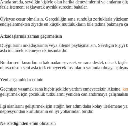
Arada sırada, sevdiğin kişiyle olan harika deneyimlerini ve anılarını 
fazla istemeni sağlayarak ayrılık sürecini baltalar.
Öyleyse cesur olmalısın. Gerçekliğin sana sunduğu zorluklarla yüzleşm
endişelenmekten ziyade en küçük mutlulukların bile tadına bakmaya çal
Arkadaşlarınla zaman geçirmelisin
Duygularını arkadaşlarınla veya ailenle paylaşmalısın. Sevdiğin kişiyi 
asla incitmek istemeyecek insanlardır.
Bunlar seni kusurlarına bakmadan sevecek ve sana destek olacak kişilerd
olursa olsun seni asla terk etmeyecek insanların yanında olmaya çalışma
Yeni alışkanlıklar edinin
Geçmişte yaşamak sana hiçbir şekilde yardım etmeyecektir. Aksine,
ken
geliştirmek için çocukluk tutkularını yeniden canlandırmaya çalışmalısı
İlgi alanlarını geliştirmek için attığın her adım daha kolay ilerlemene y
depresyondan kurtulmanın en iyi yollarından biridir.
Ne istediğinden emin olmalısın