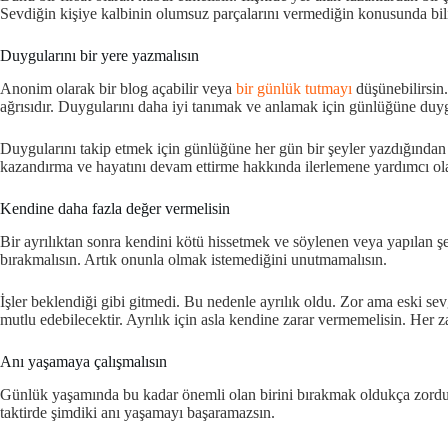
Sevdiğin kişiye kalbinin olumsuz parçalarını vermediğin konusunda bili
Duygularını bir yere yazmalısın
Anonim olarak bir blog açabilir veya
bir günlük tutmayı
düşünebilirsin.
ağrısıdır. Duygularını daha iyi tanımak ve anlamak için günlüğüne duyg
Duygularını takip etmek için günlüğüne her gün bir şeyler yazdığından e
kazandırma ve hayatını devam ettirme hakkında ilerlemene yardımcı olab
Kendine daha fazla değer vermelisin
Bir ayrılıktan sonra kendini kötü hissetmek ve söylenen veya yapılan 
bırakmalısın. Artık onunla olmak istemediğini unutmamalısın.
İşler beklendiği gibi gitmedi. Bu nedenle ayrılık oldu. Zor ama eski s
mutlu edebilecektir. Ayrılık için asla kendine zarar vermemelisin. Her 
Anı yaşamaya çalışmalısın
Günlük yaşamında bu kadar önemli olan birini bırakmak oldukça zordur. 
taktirde şimdiki anı yaşamayı başaramazsın.