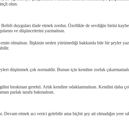
nçli olun.
 Belirli duyguları ifade etmek zordur. Özellikle de sevdiğin birini kay
ularını ve düşüncelerini yazmalısın.
min olmalısın. İlişkinin neden yürümediği hakkında bile bir şeyler yazab
ilir.
şeyleri düşünmek çok normaldir. Bunun için kendine zorluk çıkarmamalı
evgilini bırakman gerekti. Artık kendine odaklanmalısın. Kendini daha ç
zaman parlak tarafa bakmalısın.
Devam etmek acı verici gelebilir ama hiçbir şey ait olmadığın yere sıkı