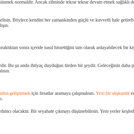
düşünmek normaldir. Ancak zihninde tekrar tekrar devam etmek sağlıklı 
elisin. Böylece kendini her zamankinden güçlü ve kuvvetli hale getire
ışın.
bıraktıktan sonra içeride nasıl hissettiğini tam olarak anlayabilecek bi
ir. Bu şu anda ihtiyaç duyduğun türden bir şeydir. Geleceğinin daha par
lısın.
dini geliştirmek
için fırsatlar aramaya çalışmalısın.
Yeni bir alışkanlık
ed
n.
ardımcı olacaktır. Bir seyahate çıkmayı düşünebilirsin. Yeni yerler keşfed