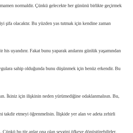
 tamamen normaldir. Çünkü gelecekte her gününü birlikte geçirmek
yi şifa olacaktır. Bu yüzden yas tutmak için kendine zaman
bir his uyandırır. Fakat bunu yaparak anılarını günlük yaşamından
duygulara sahip olduğunda bunu düşünmek için henüz erkendir. Bu
sın. İkiniz için ilişkinin neden yürümediğine odaklanmalısın. Bu,
takdir etmeyi öğrenmelisin. İlişkide yer alan ve adeta zehirli
. Çünkü bu tür anlar ona olan sevgini öfkeye dönüştürebilirler.