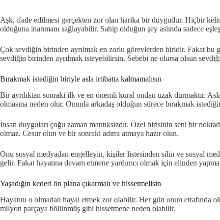
Aşk, ifade edilmesi gerçekten zor olan harika bir duygudur. Hiçbir kelim
olduğuna inanmanı sağlayabilir. Sahip olduğun şey aslında sadece eşleş
Çok sevdiğin birinden ayrılmak en zorlu görevlerden biridir. Fakat bu ge
sevdiğin birinden ayrılmak isteyebilirsin. Sebebi ne olursa olsun sevdiğ
Bırakmak istediğin biriyle asla irtibatta kalmamalısın
Bir ayrılıktan sonraki ilk ve en önemli kural ondan uzak durmaktır. As
olmasına neden olur. Onunla arkadaş olduğun sürece bırakmak istediğin
İnsan duyguları çoğu zaman mantıksızdır. Özel birisinin seni bir nokta
olmaz. Cesur olun ve bir sonraki adımı atmaya hazır olun.
Onu sosyal medyadan engelleyin, kişiler listesinden silin ve sosyal me
gelir. Fakat hayatına devam etmene yardımcı olmak için elinden yapman
Yaşadığın kederi ön plana çıkarmalı ve hissetmelisin
Hayatını o olmadan hayal etmek zor olabilir. Her gün onun etrafında olm
milyon parçaya bölünmüş gibi hissetmene neden olabilir.