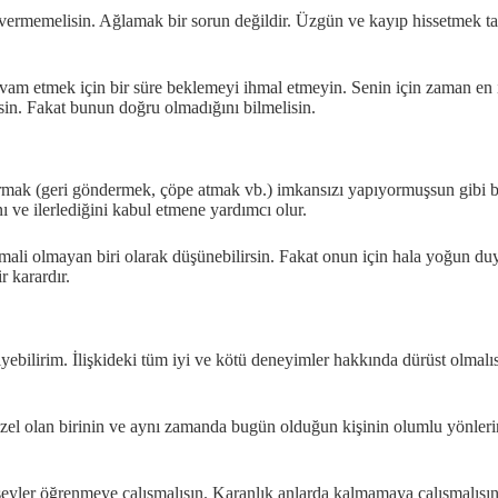
in vermemelisin. Ağlamak bir sorun değildir. Üzgün ve kayıp hissetmek
m etmek için bir süre beklemeyi ihmal etmeyin. Senin için zaman en i
sin. Fakat bunun doğru olmadığını bilmelisin.
ldırmak (geri göndermek, çöpe atmak vb.) imkansızı yapıyormuşsun gibi 
ı ve ilerlediğini kabul etmene yardımcı olur.
imali olmayan biri olarak düşünebilirsin. Fakat onun için hala yoğun 
r karardır.
yebilirim. İlişkideki tüm iyi ve kötü deneyimler hakkında dürüst olmalı
zel olan birinin ve aynı zamanda bugün olduğun kişinin olumlu yönlerini 
r şeyler öğrenmeye çalışmalısın. Karanlık anlarda kalmamaya çalışmalısın