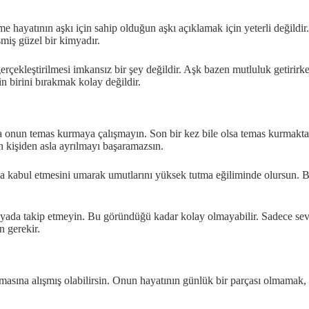
e hayatının aşkı için sahip olduğun aşkı açıklamak için yeterli değildir
miş güzel bir kimyadır.
rçekleştirilmesi imkansız bir şey değildir. Aşk bazen mutluluk getirirken
in birini bırakmak kolay değildir.
la onun temas kurmaya çalışmayın. Son bir kez bile olsa temas kurmaktan
 kişiden asla ayrılmayı başaramazsın.
da kabul etmesini umarak umutlarını yüksek tutma eğiliminde olursun. B
dyada takip etmeyin. Bu göründüğü kadar kolay olmayabilir. Sadece sevd
 gerekir.
asına alışmış olabilirsin. Onun hayatının günlük bir parçası olmamak, i