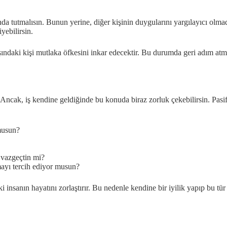
nda tutmalısın. Bunun yerine, diğer kişinin duygularını yargılayıcı olm
yebilirsin.
ndaki kişi mutlaka öfkesini inkar edecektir. Bu durumda geri adım atm
 Ancak, iş kendine geldiğinde bu konuda biraz zorluk çekebilirsin. Pas
musun?
ç vazgeçtin mi?
yı tercih ediyor musun?
i insanın hayatını zorlaştırır. Bu nedenle kendine bir iyilik yapıp bu 