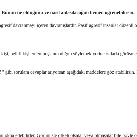
dir. Bunun ne olduğunu ve nasıl anlaşılacağını hemen öğrenebilirsin.
gresif davranmayı içeren davranışlardır. Pasif-agresif insanlar düzenli o
ir kişi, belirli kişilerden hoşlanmadığını söylemek yerine onlarla görüşme
r?”
gibi sorulara cevaplar arıyorsan aşağıdaki maddelere göz atabilirsin. 
ı iddia edebilirler. Görünüşte öfkeli olsalar veya olmasalar bile böyle ol