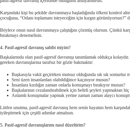
pasif-agresif davranış içerisinde olduğunu anlayabilirsin.
Karşındaki kişi bu şekilde davranmaya başladığında öfkeni kontrol altı
çocuğuna, “Odanı toplamanı isteyeceğim için kızgın görünüyorsun?” di
Böylece onun nasıl davranmaya çalıştığını çözmüş olursun. Çünkü karşı
bırakmayı denemelisin.
4. Pasif-agresif davranış sahibi miyim?
Başkalarında olan pasif-agresif davranışı tanımlamak oldukça kolaydır.
gereken davranışlarına tarafsız bir gözle bakmaktır:
Başkasıyla vakit geçirirken mutsuz olduğunda sık sık somurtur 
Seni üzen insanlardan olabildiğince kaçınıyor musun?
İnsanlara kızdığın zaman onlarla konuşmayı bırakıyor musun?
Başkalarının cezalandırabilmek için belirli şeyleri yapmaktan hi
Anlamlı konuşmalar yapmak yerine zaman zaman alaycı konuşma
Lütfen unutma, pasif-agresif davranış hem senin hayatını hem karşındak
iyileştirmek için çeşitli adımlar atmalısın.
5. Pasif-agresif davranışlarımı nasıl düzeltirim?