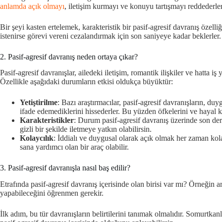
anlamda açık olmayı
, iletişim kurmayı ve konuyu tartışmayı reddederler
Bir şeyi kasten ertelemek, karakteristik bir pasif-agresif davranış özel
istenirse görevi vereni cezalandırmak için son saniyeye kadar beklerler.
2. Pasif-agresif davranış neden ortaya çıkar?
Pasif-agresif davranışlar, ailedeki iletişim, romantik ilişkiler ve hatta i
Özellikle aşağıdaki durumların etkisi oldukça büyüktür:
Yetiştirilme
: Bazı araştırmacılar, pasif-agresif davranışların, du
ifade edemediklerini hissederler. Bu yüzden öfkelerini ve hayal kırı
Karakteristikler
: Durum pasif-agresif davranış üzerinde son dere
gizli bir şekilde iletmeye yatkın olabilirsin.
Kolaycılık
: İddialı ve duygusal olarak açık olmak her zaman kol
sana yardımcı olan bir araç olabilir.
3. Pasif-agresif davranışla nasıl baş edilir?
Etrafında pasif-agresif davranış içerisinde olan birisi var mı? Örneğin 
yapabileceğini öğrenmen gerekir.
İlk adım, bu tür davranışların belirtilerini tanımak olmalıdır. Somurtkanl