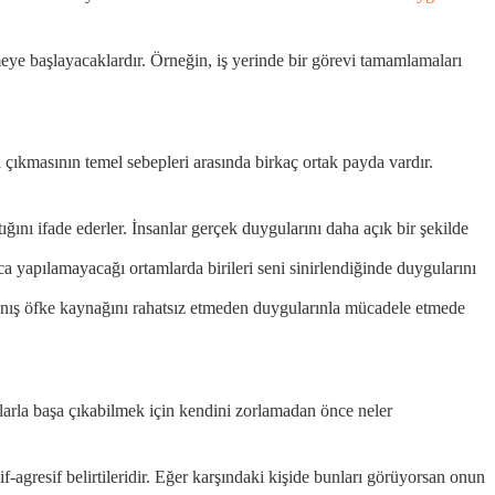
tmeye başlayacaklardır. Örneğin, iş yerinde bir görevi tamamlamaları
taya çıkmasının temel sebepleri arasında birkaç ortak payda vardır.
ığını ifade ederler. İnsanlar gerçek duygularını daha açık bir şekilde
yca yapılamayacağı ortamlarda birileri seni sinirlendiğinde duygularını
vranış öfke kaynağını rahatsız etmeden duygularınla mücadele etmede
Onlarla başa çıkabilmek için kendini zorlamadan önce neler
sif-agresif belirtileridir. Eğer karşındaki kişide bunları görüyorsan onun