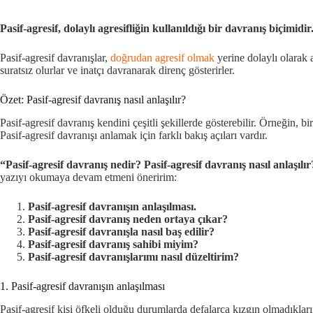
Pasif-agresif, dolaylı agresifliğin kullanıldığı bir davranış biçimi
Pasif-agresif davranışlar,
doğrudan agresif olmak
yerine dolaylı olarak a
suratsız olurlar ve inatçı davranarak direnç gösterirler.
Özet: Pasif-agresif davranış nasıl anlaşılır?
Pasif-agresif davranış kendini çeşitli şekillerde gösterebilir. Örneğin, b
Pasif-agresif davranışı anlamak için farklı bakış açıları vardır.
“Pasif-agresif davranış nedir? Pasif-agresif davranış nasıl anlaşılı
yazıyı okumaya devam etmeni öneririm:
Pasif-agresif davranışın anlaşılması.
Pasif-agresif davranış neden ortaya çıkar?
Pasif-agresif davranışla nasıl baş edilir?
Pasif-agresif davranış sahibi miyim?
Pasif-agresif davranışlarımı nasıl düzeltirim?
1. Pasif-agresif davranışın anlaşılması
Pasif-agresif kişi öfkeli olduğu durumlarda defalarca kızgın olmadıkların