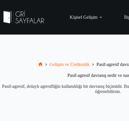
Skip
to
content
Kişisel Gelişim
İli
Gelişim ve Üretkenlik
Pasif-agresif davra
Grisayfalar.com
Pasif-agresif davranış nedir ve nası
Pasif-agresif, dolaylı agresifliğin kullanıldığı bir davranış biçimidir
öğrenebilirsin.