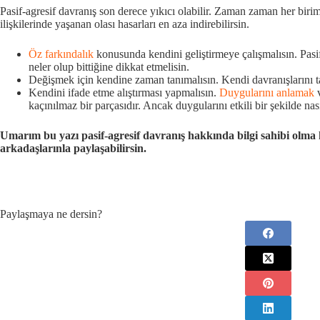
Pasif-agresif davranış son derece yıkıcı olabilir. Zaman zaman her biri
ilişkilerinde yaşanan olası hasarları en aza indirebilirsin.
Öz farkındalık
konusunda kendini geliştirmeye çalışmalısın. Pasif
neler olup bittiğine dikkat etmelisin.
Değişmek için kendine zaman tanımalısın. Kendi davranışlarını ta
Kendini ifade etme alıştırması yapmalısın.
Duygularını anlamak
v
kaçınılmaz bir parçasıdır. Ancak duygularını etkili bir şekilde nas
Umarım bu yazı pasif-agresif davranış hakkında bilgi sahibi olma
arkadaşlarınla paylaşabilirsin.
Paylaşmaya ne dersin?