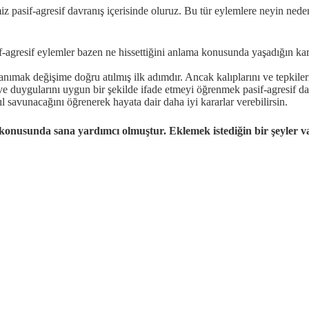
miz pasif-agresif davranış içerisinde oluruz. Bu tür eylemlere neyin ne
-agresif eylemler bazen ne hissettiğini anlama konusunda yaşadığın kar
nımak değişime doğru atılmış ilk adımdır. Ancak kalıplarını ve tepkileri
e duygularını uygun bir şekilde ifade etmeyi öğrenmek pasif-agresif d
ıl savunacağını öğrenerek hayata dair daha iyi kararlar verebilirsin.
 konusunda sana yardımcı olmuştur. Eklemek istediğin bir şeyler 