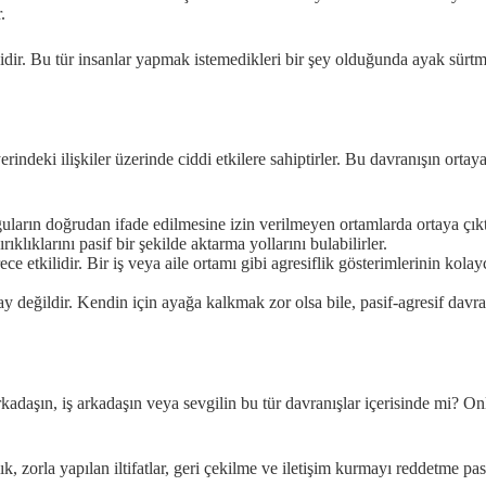
.
liğidir. Bu tür insanlar yapmak istemedikleri bir şey olduğunda ayak sür
ş yerindeki ilişkiler üzerinde ciddi etkilere sahiptirler. Bu davranışın or
yguların doğrudan ifade edilmesine izin verilmeyen ortamlarda ortaya çıkt
klıklarını pasif bir şekilde aktarma yollarını bulabilirler.
ce etkilidir. Bir iş veya aile ortamı gibi agresiflik gösterimlerinin kola
ay değildir. Kendin için ayağa kalkmak zor olsa bile, pasif-agresif da
arkadaşın, iş arkadaşın veya sevgilin bu tür davranışlar içerisinde mi? 
ık, zorla yapılan iltifatlar, geri çekilme ve iletişim kurmayı reddetme pa