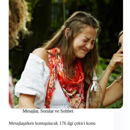
Mesajlar, Sorular ve Sohbet
Mesajlaşırken konuşulacak 176 ilgi çekici konu