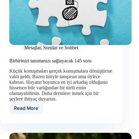
Mesajlar, Sorular ve Sohbet
Birbirinizi tanımanızı sağlayacak 145 soru
Küçük konuşmaları gerçek konuşmalara dönüştürme
vakti geldi. Bazen biriyle tanışırsın ama öylece
kalırsın. Hayatın boyunca en iyi arkadaş olduğunu
hissetsen bile varlığından bir türlü emin
olamayabilirsin. Daha derinlere inmek için bir
şeylere ihtiyaç duyarsın.
Read More
Birbirinizi
tanımanızı
sağlayacak
145
soru