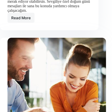
merak ediyor olabilirsin. Sevgiliye özel doğum günü
mesajları ile sana bu konuda yardımcı olmaya
çalışacağım.
Read More
Sevgiliye
özel
100
doğum
günü
mesajı