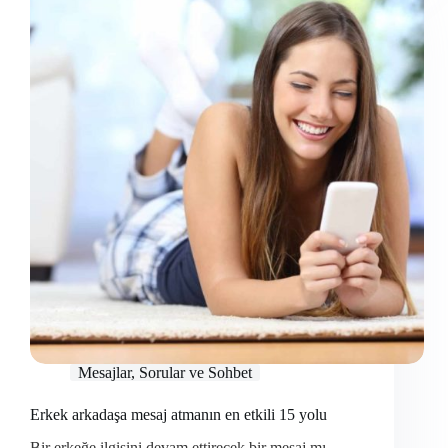
Mesajlar, Sorular ve Sohbet
Erkek arkadaşa mesaj atmanın en etkili 15 yolu
Bir erkeğe ilgisini devam ettirecek bir mesaj mı