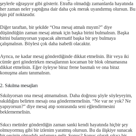
şeylerle uğraşıyor gibi gösterir. Etrafta olmadığı zamanlarda hayatında
her zaman neler yaptığına dair daha çok merak uyandırmış olursun. Bu
işin püf noktasıdır.
Diğer taraftan, bir şekilde “Ona mesaj atmalı mıyım?” diye
düşündüğün zaman mesaj atmak için başka birini bulmalısın. Başka
birini bulamıyorsan yapacak alternatif başka bir şey bulmaya
çalışmalısın. Böylesi çok daha isabetli olacaktır.
Ayrıca, ne kadar mesaj gönderdiğinde dikkat etmelisin. Bir veya iki
cümle geri gönderirken mesajlarının kocaman bir blok olmamasına
dikkat etmelisin. Eğer öyleyse biraz frene basmalı ve ona biraz
konuşma alanı tanımalısın.
2. Sıkılma mesajları
Sıkılıyorsan ona mesaj atmamalısın. Daha doğrusu şöyle söyleyeyim,
sıkıldığını belirten mesajı ona göndermemelisin. “Ne var ne yok? Ne
yapıyorsun?” diye mesaj atıp sonrasında seni eğlendirmesini
beklememelisin.
Sıkıcı metinler gönderdiğin zaman sanki kendi hayatında hiçbir şey
olmuyormuş gibi bir izlenim yaratmış olursun. Bu da ilişkiye sunacak
bir şeyinin olmadığı anlamına gelir. Sonuç? Sonuç olarak sıkıcı bir