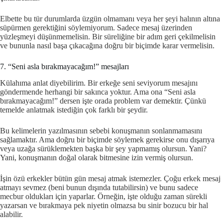
Elbette bu tür durumlarda üzgün olmamanı veya her şeyi halının altına
süpürmen gerektiğini söylemiyorum. Sadece mesaj üzerinden
yüzleşmeyi düşünmemelisin. Bir süreliğine bir adım geri çekilmelisin
ve bununla nasıl başa çıkacağına doğru bir biçimde karar vermelisin.
7. “Seni asla bırakmayacağım!” mesajları
Külahıma anlat diyebilirim. Bir erkeğe seni seviyorum mesajını
göndermende herhangi bir sakınca yoktur. Ama ona “Seni asla
bırakmayacağım!” dersen işte orada problem var demektir. Çünkü
temelde anlatmak istediğin çok farklı bir şeydir.
Bu kelimelerin yazılmasının sebebi konuşmanın sonlanmamasını
sağlamaktır. Ama doğru bir biçimde söylemek gerekirse onu dışarıya
veya uzağa sürüklemekten başka bir şey yapmamış olursun. Yani?
Yani, konuşmanın doğal olarak bitmesine izin vermiş olursun.
İşin özü erkekler bütün gün mesaj atmak istemezler. Çoğu erkek mesaj
atmayı sevmez (beni bunun dışında tutabilirsin) ve bunu sadece
mecbur oldukları için yaparlar. Örneğin, işte olduğu zaman sürekli
yazarsan ve bırakmaya pek niyetin olmazsa bu sinir bozucu bir hal
alabilir.