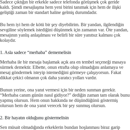
Sadece çıktığın bir erkekle sadece telefonda görüşmek çok geride
kaldı. Şimdi mesajlaşma hem yeni birini tanımak için hem de ilişki
geliştiği zaman bir standart haline gelmiş durumdadır.
Bu hem iyi hem de kötü bir şey diyebilirim. Bir yandan, ilgilendiğin
sevgiline söylemek istediğini düşünmek için zamanın var. Öte yandan,
mesajının yanlış anlaşılması ve belirli bir süre yanıtsız kalması çok
kolaydır.
1. Asla sadece “merhaba” dememelisin
Merhaba ile bir mesaja başlamak açık ara en tembel seçeneği masaya
sürmek demektir. Elbette, onun etrafta olup olmadığını anlamaya ve
mesaj göndermek isteyip istemediğini görmeye çalışıyorsun. Fakat
dikkat çekici olmanın çok daha yaratıcı yolları vardır.
Bunun yerine, ona yanıt vermesi için bir neden sunman gerekir.
“Merhaba canım günün nasıl gidiyor?” dediğin zaman tam olarak bunu
yapmış olursun. Hem onun hakkında ne düşündüğünü göstermiş
olursun hem de ona yanıt verecek bir şey sunmuş olursun.
2. Bir hayatın olduğunu göstermelisin
Sen müsait olmadığında erkeklerin bundan hoşlanması biraz garip