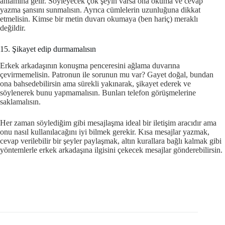
anlamına gelir. Söyleyecek çok şeyin varsa ona okuma ve cevap
yazma şansını sunmalısın. Ayrıca cümlelerin uzunluğuna dikkat
etmelisin. Kimse bir metin duvarı okumaya (ben hariç) meraklı
değildir.
15. Şikayet edip durmamalısın
Erkek arkadaşının konuşma penceresini ağlama duvarına
çevirmemelisin. Patronun ile sorunun mu var? Gayet doğal, bundan
ona bahsedebilirsin ama sürekli yakınarak, şikayet ederek ve
söylenerek bunu yapmamalısın. Bunları telefon görüşmelerine
saklamalısın.
Her zaman söylediğim gibi mesajlaşma ideal bir iletişim aracıdır ama
onu nasıl kullanılacağını iyi bilmek gerekir. Kısa mesajlar yazmak,
cevap verilebilir bir şeyler paylaşmak, altın kurallara bağlı kalmak gibi
yöntemlerle erkek arkadaşına ilgisini çekecek mesajlar gönderebilirsin.