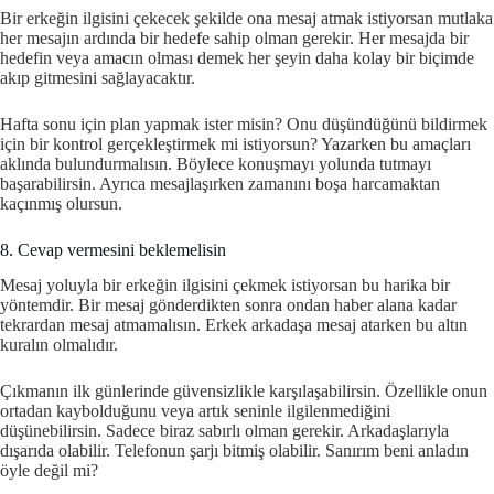
Bir erkeğin ilgisini çekecek şekilde ona mesaj atmak istiyorsan mutlaka
her mesajın ardında bir hedefe sahip olman gerekir. Her mesajda bir
hedefin veya amacın olması demek her şeyin daha kolay bir biçimde
akıp gitmesini sağlayacaktır.
Hafta sonu için plan yapmak ister misin? Onu düşündüğünü bildirmek
için bir kontrol gerçekleştirmek mi istiyorsun? Yazarken bu amaçları
aklında bulundurmalısın. Böylece konuşmayı yolunda tutmayı
başarabilirsin. Ayrıca mesajlaşırken zamanını boşa harcamaktan
kaçınmış olursun.
8. Cevap vermesini beklemelisin
Mesaj yoluyla bir erkeğin ilgisini çekmek istiyorsan bu harika bir
yöntemdir. Bir mesaj gönderdikten sonra ondan haber alana kadar
tekrardan mesaj atmamalısın. Erkek arkadaşa mesaj atarken bu altın
kuralın olmalıdır.
Çıkmanın ilk günlerinde güvensizlikle karşılaşabilirsin. Özellikle onun
ortadan kaybolduğunu veya artık seninle ilgilenmediğini
düşünebilirsin. Sadece biraz sabırlı olman gerekir. Arkadaşlarıyla
dışarıda olabilir. Telefonun şarjı bitmiş olabilir. Sanırım beni anladın
öyle değil mi?