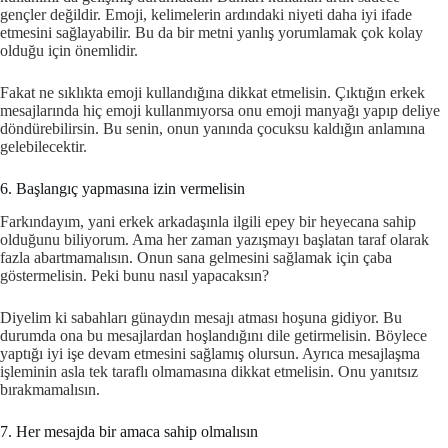
gençler değildir. Emoji, kelimelerin ardındaki niyeti daha iyi ifade
etmesini sağlayabilir. Bu da bir metni yanlış yorumlamak çok kolay
olduğu için önemlidir.
Fakat ne sıklıkta emoji kullandığına dikkat etmelisin. Çıktığın erkek
mesajlarında hiç emoji kullanmıyorsa onu emoji manyağı yapıp deliye
döndürebilirsin. Bu senin, onun yanında çocuksu kaldığın anlamına
gelebilecektir.
6. Başlangıç yapmasına izin vermelisin
Farkındayım, yani erkek arkadaşınla ilgili epey bir heyecana sahip
olduğunu biliyorum. Ama her zaman yazışmayı başlatan taraf olarak
fazla abartmamalısın. Onun sana gelmesini sağlamak için çaba
göstermelisin. Peki bunu nasıl yapacaksın?
Diyelim ki sabahları günaydın mesajı atması hoşuna gidiyor. Bu
durumda ona bu mesajlardan hoşlandığını dile getirmelisin. Böylece
yaptığı iyi işe devam etmesini sağlamış olursun. Ayrıca mesajlaşma
işleminin asla tek taraflı olmamasına dikkat etmelisin. Onu yanıtsız
bırakmamalısın.
7. Her mesajda bir amaca sahip olmalısın