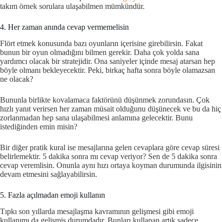
takım örnek sorulara ulaşabilmen mümkündür.
4. Her zaman anında cevap vermemelisin
Flört etmek konusunda bazı oyunların içerisine girebilirsin. Fakat
bunun bir oyun olmadığını bilmen gerekir. Daha çok yolda sana
yardımcı olacak bir stratejidir. Ona saniyeler içinde mesaj atarsan hep
böyle olmanı bekleyecektir. Peki, birkaç hafta sonra böyle olamazsan
ne olacak?
Bununla birlikte kovalamaca faktörünü düşünmek zorundasın. Çok
hızlı yanıt verirsen her zaman müsait olduğunu düşünecek ve bu da hiç
zorlanmadan hep sana ulaşabilmesi anlamına gelecektir. Bunu
istediğinden emin misin?
Bir diğer pratik kural ise mesajlarına gelen cevaplara göre cevap süresi
belirlemektir. 5 dakika sonra mı cevap veriyor? Sen de 5 dakika sonra
cevap veremlisin. Onunla aynı hızı ortaya koyman durumunda ilgisinin
devam etmesini sağlayabilirsin.
5. Fazla açılmadan emoji kullanın
Tıpkı son yıllarda mesajlaşma kavramının gelişmesi gibi emoji
kullanımı da gelişmiş durumdadır. Bunları kullanan artık sadece