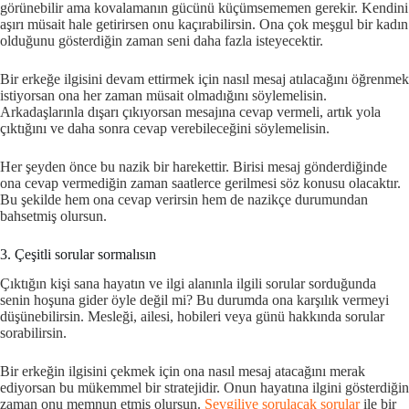
görünebilir ama kovalamanın gücünü küçümsememen gerekir. Kendini
aşırı müsait hale getirirsen onu kaçırabilirsin. Ona çok meşgul bir kadın
olduğunu gösterdiğin zaman seni daha fazla isteyecektir.
Bir erkeğe ilgisini devam ettirmek için nasıl mesaj atılacağını öğrenmek
istiyorsan ona her zaman müsait olmadığını söylemelisin.
Arkadaşlarınla dışarı çıkıyorsan mesajına cevap vermeli, artık yola
çıktığını ve daha sonra cevap verebileceğini söylemelisin.
Her şeyden önce bu nazik bir harekettir. Birisi mesaj gönderdiğinde
ona cevap vermediğin zaman saatlerce gerilmesi söz konusu olacaktır.
Bu şekilde hem ona cevap verirsin hem de nazikçe durumundan
bahsetmiş olursun.
3. Çeşitli sorular sormalısın
Çıktığın kişi sana hayatın ve ilgi alanınla ilgili sorular sorduğunda
senin hoşuna gider öyle değil mi? Bu durumda ona karşılık vermeyi
düşünebilirsin. Mesleği, ailesi, hobileri veya günü hakkında sorular
sorabilirsin.
Bir erkeğin ilgisini çekmek için ona nasıl mesaj atacağını merak
ediyorsan bu mükemmel bir stratejidir. Onun hayatına ilgini gösterdiğin
zaman onu memnun etmiş olursun.
Sevgiliye sorulacak sorular
ile bir