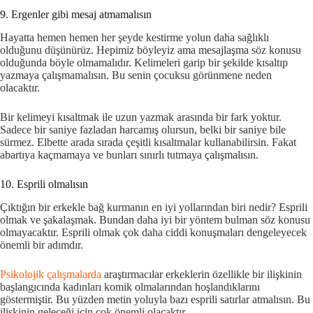
9. Ergenler gibi mesaj atmamalısın
Hayatta hemen hemen her şeyde kestirme yolun daha sağlıklı
olduğunu düşünürüz. Hepimiz böyleyiz ama mesajlaşma söz konusu
olduğunda böyle olmamalıdır. Kelimeleri garip bir şekilde kısaltıp
yazmaya çalışmamalısın. Bu senin çocuksu görünmene neden
olacaktır.
Bir kelimeyi kısaltmak ile uzun yazmak arasında bir fark yoktur.
Sadece bir saniye fazladan harcamış olursun, belki bir saniye bile
sürmez. Elbette arada sırada çeşitli kısaltmalar kullanabilirsin. Fakat
abartıya kaçmamaya ve bunları sınırlı tutmaya çalışmalısın.
10. Esprili olmalısın
Çıktığın bir erkekle bağ kurmanın en iyi yollarından biri nedir? Esprili
olmak ve şakalaşmak. Bundan daha iyi bir yöntem bulman söz konusu
olmayacaktır. Esprili olmak çok daha ciddi konuşmaları dengeleyecek
önemli bir adımdır.
Psikolojik çalışmalarda
araştırmacılar erkeklerin özellikle bir ilişkinin
başlangıcında kadınları komik olmalarından hoşlandıklarını
göstermiştir. Bu yüzden metin yoluyla bazı esprili satırlar atmalısın. Bu
ilişkinin geleceği için çok önemli olacaktır.