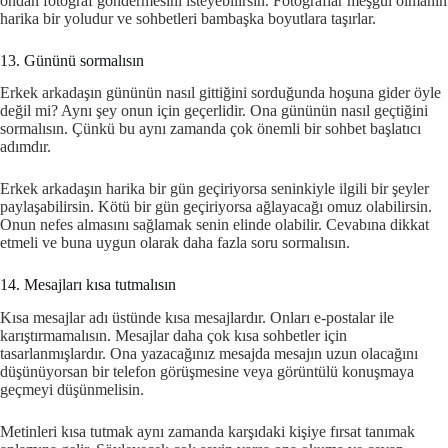
ondan fotoğraf göndermesini isteyebilirsin. Fotoğraflar meşgul olmanın
harika bir yoludur ve sohbetleri bambaşka boyutlara taşırlar.
13. Gününü sormalısın
Erkek arkadaşın gününün nasıl gittiğini sorduğunda hoşuna gider öyle
değil mi? Aynı şey onun için geçerlidir. Ona gününün nasıl geçtiğini
sormalısın. Çünkü bu aynı zamanda çok önemli bir sohbet başlatıcı
adımdır.
Erkek arkadaşın harika bir gün geçiriyorsa seninkiyle ilgili bir şeyler
paylaşabilirsin. Kötü bir gün geçiriyorsa ağlayacağı omuz olabilirsin.
Onun nefes almasını sağlamak senin elinde olabilir. Cevabına dikkat
etmeli ve buna uygun olarak daha fazla soru sormalısın.
14. Mesajları kısa tutmalısın
Kısa mesajlar adı üstünde kısa mesajlardır. Onları e-postalar ile
karıştırmamalısın. Mesajlar daha çok kısa sohbetler için
tasarlanmışlardır. Ona yazacağınız mesajda mesajın uzun olacağını
düşünüyorsan bir telefon görüşmesine veya görüntülü konuşmaya
geçmeyi düşünmelisin.
Metinleri kısa tutmak aynı zamanda karşıdaki kişiye fırsat tanımak