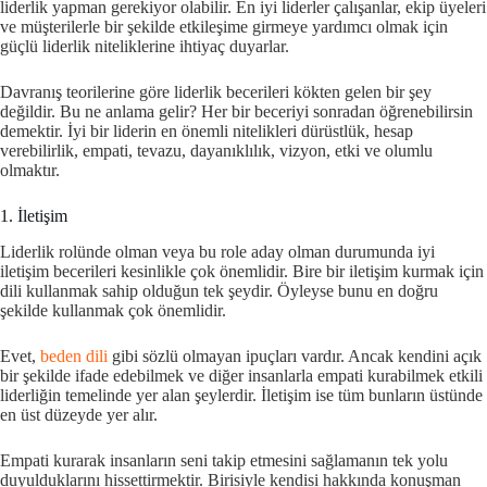
liderlik yapman gerekiyor olabilir. En iyi liderler çalışanlar, ekip üyeleri
ve müşterilerle bir şekilde etkileşime girmeye yardımcı olmak için
güçlü liderlik niteliklerine ihtiyaç duyarlar.
Davranış teorilerine göre liderlik becerileri kökten gelen bir şey
değildir. Bu ne anlama gelir? Her bir beceriyi sonradan öğrenebilirsin
demektir. İyi bir liderin en önemli nitelikleri dürüstlük, hesap
verebilirlik, empati, tevazu, dayanıklılık, vizyon, etki ve olumlu
olmaktır.
1. İletişim
Liderlik rolünde olman veya bu role aday olman durumunda iyi
iletişim becerileri kesinlikle çok önemlidir. Bire bir iletişim kurmak için
dili kullanmak sahip olduğun tek şeydir. Öyleyse bunu en doğru
şekilde kullanmak çok önemlidir.
Evet,
beden dili
gibi sözlü olmayan ipuçları vardır. Ancak kendini açık
bir şekilde ifade edebilmek ve diğer insanlarla empati kurabilmek etkili
liderliğin temelinde yer alan şeylerdir. İletişim ise tüm bunların üstünde
en üst düzeyde yer alır.
Empati kurarak insanların seni takip etmesini sağlamanın tek yolu
duyulduklarını hissettirmektir. Birisiyle kendisi hakkında konuşman