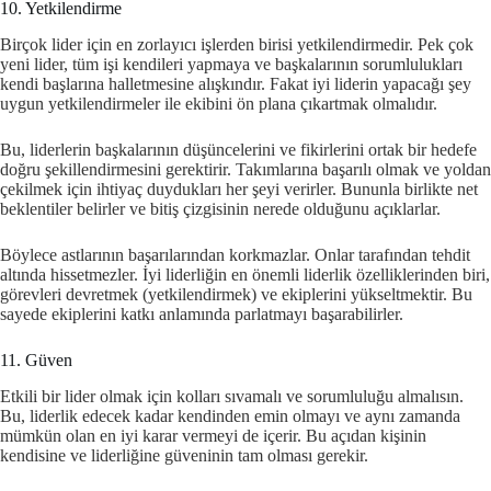
10. Yetkilendirme
Birçok lider için en zorlayıcı işlerden birisi yetkilendirmedir. Pek çok
yeni lider, tüm işi kendileri yapmaya ve başkalarının sorumlulukları
kendi başlarına halletmesine alışkındır. Fakat iyi liderin yapacağı şey
uygun yetkilendirmeler ile ekibini ön plana çıkartmak olmalıdır.
Bu, liderlerin başkalarının düşüncelerini ve fikirlerini ortak bir hedefe
doğru şekillendirmesini gerektirir. Takımlarına başarılı olmak ve yoldan
çekilmek için ihtiyaç duydukları her şeyi verirler. Bununla birlikte net
beklentiler belirler ve bitiş çizgisinin nerede olduğunu açıklarlar.
Böylece astlarının başarılarından korkmazlar. Onlar tarafından tehdit
altında hissetmezler. İyi liderliğin en önemli liderlik özelliklerinden biri,
görevleri devretmek (yetkilendirmek) ve ekiplerini yükseltmektir. Bu
sayede ekiplerini katkı anlamında parlatmayı başarabilirler.
11. Güven
Etkili bir lider olmak için kolları sıvamalı ve sorumluluğu almalısın.
Bu, liderlik edecek kadar kendinden emin olmayı ve aynı zamanda
mümkün olan en iyi karar vermeyi de içerir. Bu açıdan kişinin
kendisine ve liderliğine güveninin tam olması gerekir.