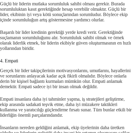
Güçlü bir liderin mutlaka sorumluluk sahibi olması gerekir. Burada
sorumluluktan kasıt gerektiğinde hesap verebilir olmaktır. Güçlü bir
lider, ekibinin iyi veya kötü sonuçlarından sorumludur. Böylece ekip
içinde sorumluluğun artış göstermesine yardımcı olurlar.
Başarılı bir lider kredinin gerektiği yerde kredi verir. Gerektiğinde
suçlamanın sorumluluğunu alır. Sorumluluk sahibi olmak ve örnek
olarak liderlik etmek, bir liderin ekibiyle güven oluşturmasının en hızlı
yollarından biridir.
4. Empati
Gerçek bir lider takipçilerinin motivasyonlarını, umutlarını, hayallerini
ve sorunlarını anlayacak kadar açık fikirli olmalıdır. Böylece onlarla
derin bir kişisel bağlantı kurmaları mümkün olur. Empati anlamak
demektir. Empati sadece iyi bir insan olmak değildir.
Empati insanlara daha iyi tahminler yapma, iş stratejileri geliştirme,
ekip arasında sadakati teşvik etme, daha iyi müzakere taktikleri
kullanma ve yaratıcılığı güçlendirme fırsatı sunar. Tüm bunlar etkili bir
liderliğin önemli parçalarındandır.
İnsanların nereden geldiğini anlamak, ekip üyelerinin daha üretken
olduğu ve liderlerin geliştiği daha insani bir ortamın oluşmasını sağlar.