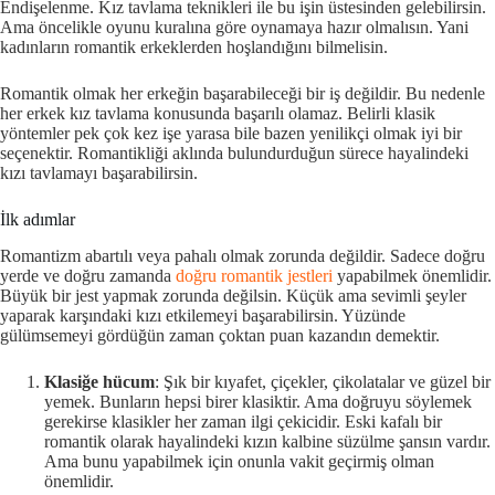
Endişelenme. Kız tavlama teknikleri ile bu işin üstesinden gelebilirsin.
Ama öncelikle oyunu kuralına göre oynamaya hazır olmalısın. Yani
kadınların romantik erkeklerden hoşlandığını bilmelisin.
Romantik olmak her erkeğin başarabileceği bir iş değildir. Bu nedenle
her erkek kız tavlama konusunda başarılı olamaz. Belirli klasik
yöntemler pek çok kez işe yarasa bile bazen yenilikçi olmak iyi bir
seçenektir. Romantikliği aklında bulundurduğun sürece hayalindeki
kızı tavlamayı başarabilirsin.
İlk adımlar
Romantizm abartılı veya pahalı olmak zorunda değildir. Sadece doğru
yerde ve doğru zamanda
doğru romantik jestleri
yapabilmek önemlidir.
Büyük bir jest yapmak zorunda değilsin. Küçük ama sevimli şeyler
yaparak karşındaki kızı etkilemeyi başarabilirsin. Yüzünde
gülümsemeyi gördüğün zaman çoktan puan kazandın demektir.
Klasiğe hücum
: Şık bir kıyafet, çiçekler, çikolatalar ve güzel bir
yemek. Bunların hepsi birer klasiktir. Ama doğruyu söylemek
gerekirse klasikler her zaman ilgi çekicidir. Eski kafalı bir
romantik olarak hayalindeki kızın kalbine süzülme şansın vardır.
Ama bunu yapabilmek için onunla vakit geçirmiş olman
önemlidir.