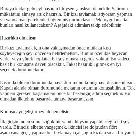
Buraya kadar gelmeyi başaran biriysen şanslısın demektir. Sabrının
mükafatını almaya artık hazırsın. Bir kızı tavlamak istiyorsan yapman
ve yapmaman gerekenleri öğrenmiş durumdasın. Peki uygulamada
bunları nasıl kullanacaksın? Aşağıdaki adımları takip edebilirsin.
Hazırlıklı olmalısın
Bir kızı tavlamak için ona yaklaşmadan önce mutlaka kısa
söyleyeceğin şeyi önceden belirlemelisin. Bunun özellikle heyecan
verici veya yürek hoplatıcı bir şey olmasına gerek yoktur. Bu sadece
basit bir konuşma daveti olacaktır. Fakat hazırlıklı gitmek en iyi
seçenek durumundadır.
Dışarıda olman durumunda hava durumunu konuşmayı düşünebilirsin.
Kapalı alanda olman durumunda mekanın ortamını konuşabilirsin. Tek
yapman gereken başlamadan önce bir başlangıç adımı seçmektir. Bu
olmadan ilk adımı başarıyla atmayı başaramazsın.
Konuşmayı geliştirmeyi denemelisin
İlk girişiminden sonra soğuk bir yanıt aldıysan yapabileceğin iki şey
vardır. Birincisi elbette vazgeçmek, ikincisi ise doğrudan flört
aşamasına geçiş yapmaktır. Tavlamaya çalıştığın kızdan sıcak bir yanıt