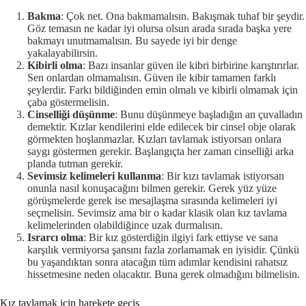
Bakma
: Çok net. Ona bakmamalısın. Bakışmak tuhaf bir şeydir.
Göz temasın ne kadar iyi olursa olsun arada sırada başka yere
bakmayı unutmamalısın. Bu sayede iyi bir denge
yakalayabilirsin.
Kibirli olma
: Bazı insanlar güven ile kibri birbirine karıştırırlar.
Sen onlardan olmamalısın. Güven ile kibir tamamen farklı
şeylerdir. Farkı bildiğinden emin olmalı ve kibirli olmamak için
çaba göstermelisin.
Cinselliği düşünme
: Bunu düşünmeye başladığın an çuvalladın
demektir. Kızlar kendilerini elde edilecek bir cinsel obje olarak
görmekten hoşlanmazlar. Kızları tavlamak istiyorsan onlara
saygı göstermen gerekir. Başlangıçta her zaman cinselliği arka
planda tutman gerekir.
Sevimsiz kelimeleri kullanma
: Bir kızı tavlamak istiyorsan
onunla nasıl konuşacağını bilmen gerekir. Gerek yüz yüze
görüşmelerde gerek ise mesajlaşma sırasında kelimeleri iyi
seçmelisin. Sevimsiz ama bir o kadar klasik olan kız tavlama
kelimelerinden olabildiğince uzak durmalısın.
Israrcı olma
: Bir kız gösterdiğin ilgiyi fark ettiyse ve sana
karşılık vermiyorsa şansını fazla zorlamamak en iyisidir. Çünkü
bu yaşandıktan sonra atacağın tüm adımlar kendisini rahatsız
hissetmesine neden olacaktır. Buna gerek olmadığını bilmelisin.
Kız tavlamak için harekete geçiş