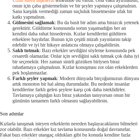
Uzun süreli ilişkilerin
temelinde bu vardır. Ona vakit ayırmalısın,
onun için çaba göstermelisin ve bir şeyler yapmaya çalışmalısın.
Sana karşılık vermediği zaman suçluluk hissetmesine ufak bir
katkı yapmalısın.
Gülmesini sağlamak
: Bu da basit bir adım ama birazcık yetenek
gerektirir. Güldürme konusunda sorun yaşamadığın her an
kendini daha rahat hissedersin. Kızlar kendilerini güldüren
erkeklere bayılırlar. Bunun için çeşitli mizah yayınlarını takip
edebilir ve iyi bir hikaye anlatıcısı olmaya çalışabilirsin.
Saklı tutmak
: Bazı erkekler sevdiğini söyleme konusunda pek
cesaretli olamazlar. Onlar için sevdiğini saklı tutmak çok daha iyi
bir seçenektir. Her zaman sinirli gözüken biriysen biraz
rahatlamaya çalışmalısın. Kızlar konuşması zor olan erkeklerden
pek hoşlanmazlar.
Farklı şeyler yapmak
: Modern dünyada birçoğumuzun dünyası
artık monoton bir hal almış durumdadır. Bu nedenle insanlar
kendilerine farklı gelen şeylere karşı çok daha isteklidirler.
Tavlamaya çalıştığın kızı biraz yakından tanıyorsan onun bir
gününün tamamen farklı olmasını sağlayabilirsin.
Son adımlar
Kızlarla tanışmak isteyen erkeklerin nereden başlayacaklarını bilmeleri
zor olabilir. Bazı erkekler kız tavlama konusunda doğal davranırlar.
Fakat bazı erkekler utangaç oldukları gibi bu konuda kendine fazla