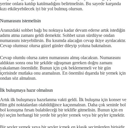
yerine onlara katılıp katılmadığını belirtmelisin. Bu sayede karşında
kızı etkileyebilecek iyi bir yol bulmuş olursun.
Numarasını istemelisin
Aranızdaki sohbet bağı bu noktaya kadar devam ederse artık istediğin
adımı atma zamanı geldi demektir. Sohbet uzun sürdüyse ondan
numarasını isteyebilirsin. Bu kısımda alacağın cevap ikiye ayrılacaktır.
Cevap olumsuz olursa güzel günler dileyip yoluna bakmalısın.
Cevap olumlu olursa zaten numarasını almış olacaksın. Numarasını
aldıktan sonra ona bir şekilde uğraşman gereken doğru zamanı
yakalaman önemlidir. Bunun için çok beklememeli ve bir gün
içerisinde mutlaka onu aramalısın. En önemlisi dışarıda bir yemek için
ondan söz almalısın.
İlk buluşmaya hazır olmalısın
Artık ilk buluşmaya hazırlanma vakti geldi. İlk buluşma için konser ve
film gibi noktalardan olabildiğince kaçınmalısın. Daha çok seninle bol
bol konuşma fırsatı bulabileceği bir teklifle gitmelisin. Bunun için en
iyi seçim herhangi bir yerde bir şeyler yemek veya bir şeyler içmektir.
Bir şeyler yemek veya bir şeyler içmek en klasik seçimlerden birisidir.