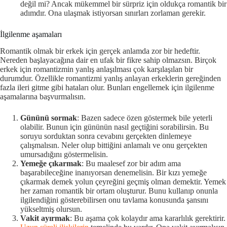
değil mi? Ancak mükemmel bir sürpriz için oldukça romantik bir
adımdır. Ona ulaşmak istiyorsan sınırları zorlaman gerekir.
İlgilenme aşamaları
Romantik olmak bir erkek için gerçek anlamda zor bir hedeftir.
Nereden başlayacağına dair en ufak bir fikre sahip olmazsın. Birçok
erkek için romantizmin yanlış anlaşılması çok karşılaşılan bir
durumdur. Özellikle romantizmi yanlış anlayan erkeklerin gereğinden
fazla ileri gitme gibi hataları olur. Bunları engellemek için ilgilenme
aşamalarına başvurmalısın.
Gününü sormak
: Bazen sadece özen göstermek bile yeterli
olabilir. Bunun için gününün nasıl geçtiğini sorabilirsin. Bu
soruyu sorduktan sonra cevabını gerçekten dinlemeye
çalışmalısın. Neler olup bittiğini anlamalı ve onu gerçekten
umursadığını göstermelisin.
Yemeğe çıkarmak
: Bu maalesef zor bir adım ama
başarabileceğine inanıyorsan denemelisin. Bir kızı yemeğe
çıkarmak demek yolun çeyreğini geçmiş olman demektir. Yemek
her zaman romantik bir ortam oluşturur. Bunu kullanıp onunla
ilgilendiğini gösterebilirsen onu tavlama konusunda şansını
yükseltmiş olursun.
Vakit ayırmak
: Bu aşama çok kolaydır ama kararlılık gerektirir.