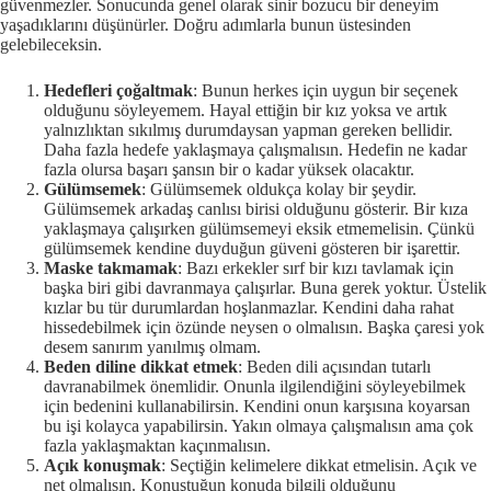
güvenmezler. Sonucunda genel olarak sinir bozucu bir deneyim
yaşadıklarını düşünürler. Doğru adımlarla bunun üstesinden
gelebileceksin.
Hedefleri çoğaltmak
: Bunun herkes için uygun bir seçenek
olduğunu söyleyemem. Hayal ettiğin bir kız yoksa ve artık
yalnızlıktan sıkılmış durumdaysan yapman gereken bellidir.
Daha fazla hedefe yaklaşmaya çalışmalısın. Hedefin ne kadar
fazla olursa başarı şansın bir o kadar yüksek olacaktır.
Gülümsemek
: Gülümsemek oldukça kolay bir şeydir.
Gülümsemek arkadaş canlısı birisi olduğunu gösterir. Bir kıza
yaklaşmaya çalışırken gülümsemeyi eksik etmemelisin. Çünkü
gülümsemek kendine duyduğun güveni gösteren bir işarettir.
Maske takmamak
: Bazı erkekler sırf bir kızı tavlamak için
başka biri gibi davranmaya çalışırlar. Buna gerek yoktur. Üstelik
kızlar bu tür durumlardan hoşlanmazlar. Kendini daha rahat
hissedebilmek için özünde neysen o olmalısın. Başka çaresi yok
desem sanırım yanılmış olmam.
Beden diline dikkat etmek
: Beden dili açısından tutarlı
davranabilmek önemlidir. Onunla ilgilendiğini söyleyebilmek
için bedenini kullanabilirsin. Kendini onun karşısına koyarsan
bu işi kolayca yapabilirsin. Yakın olmaya çalışmalısın ama çok
fazla yaklaşmaktan kaçınmalısın.
Açık konuşmak
: Seçtiğin kelimelere dikkat etmelisin. Açık ve
net olmalısın. Konuştuğun konuda bilgili olduğunu