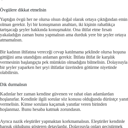
Övgülere dikkat etmelisin
Yaptığın övgü her ne olursa olsun doğal olarak ortaya çıktığından emin
olman gerekir. İyi bir konuşmanın anahtarı, iki kişinin rahatlıkça
tartışacağı şeyler hakkında konuşmaktır. Ona iltifat etme fırsatı
yakaladığın zaman bunu yapmalısın ama durduk yere bir şeyler ortaya
atmamalısın.
Bir kadının iltifatına vereceği cevap katılmama şeklinde olursa hoşuna
gittiğini ama utandığını anlaman gerekir. İltifata iltifat ile karşılık
vermesinin başlangıçta pek mümkün olmadığını bilmelisin. Dolayısıyla
bir şeyler yaparken her şeyi iltifatlar üzerinden götürme niyetinde
olabilirsin.
Dik durmalısın
Kadınlar her zaman kendine güvenen ve rahat olan adamlardan
hoşlanırlar. Kendinle ilgili sorular söz konusu olduğunda dürüstçe yanıt
vermelisin. Kimse sorulara kaçamak yanıtlar veren birinden
hoşlanmaz. Bunu hesaba katmak zorundasın.
Ayrıca nazik eleştiriler yapmaktan korkmamalısın. Eleştiriler kendinle
barışık olduğunu gösteren detaylardır. Dolayısıyla onları geçiştirmek