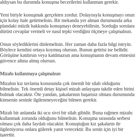
aldıysan bu durumda konuşma becerilerini kullanman gerekir.
Yeni biriyle konuşmak gerçekten zordur. Dolayısıyla konuşmayı onun
için kolay hale getirmelisin. Bir mekanda yer alman durumunda arka
plandaki müzik hakkında konuşmayı deneyebilirsin. Sorduğu sorulara
dürüst cevaplar vermeli ve nasıl tepki verdiğini ölçmeye çalışmalısın.
Onun söylediklerini dinlemelisin. Her zaman daha fazla bilgi isteyin.
Böylece kendini ortaya koymuş olursun. Bunun getirisi ise bellidir.
Görüşüne katılırsın veya katılmazsın ama konuşmanın devam etmesini
güvence altına almış olursun.
Mizahı kullanmaya çalışmalısın
Mizahın kız tavlama konusunda çok önemli bir silah olduğunu
bilmelisin. Tek önemli detay kişisel mizah anlayışını takdir eden birini
bulmak olacaktır. Öte yandan, şakalarının başarısız olması durumunda
kimsenin seninle ilgilenmeyeceğini bilmen gerekir.
Mizah bir anlamda iki ucu sivri bir silah gibidir. Buna rağmen mizahı
kullanmak zorunda olduğunu bilmelisin. Konuşma sırasında serbest
olması çok daha faydalı olacaktır. Konuştuğun kız şakaların ile
ilgileniyorsa onlara gülerek yanıt verecektir. Bu senin için iyi bir
işarettir.