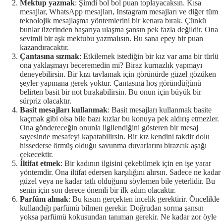
Mektup yazmak
: Şimdi bol bol puan toplayacaksın. Kısa
mesajlar, WhatsApp mesajları, Instagram mesajları ve diğer tüm
teknolojik mesajlaşma yöntemlerini bir kenara bırak. Çünkü
bunlar üzerinden başarıya ulaşma şansın pek fazla değildir. Ona
sevimli bir aşk mektubu yazmalısın. Bu sana epey bir puan
kazandıracaktır.
Çantasına sızmak
: Etkilemek istediğin bir kız var ama bir türlü
ona yaklaşmayı beceremedin mi? Biraz kurnazlık yapmayı
deneyebilirsin. Bir kızı tavlamak için görünürde güzel gözüken
şeyler yapmana gerek yoktur. Çantasına hoş göründüğünü
belirten basit bir not bırakabilirsin. Bu onun için büyük bir
sürpriz olacaktır.
Basit mesajları kullanmak
: Basit mesajları kullanmak basite
kaçmak gibi olsa bile bazı kızlar bu konuya pek aldırış etmezler.
Ona göndereceğin onunla ilgilendiğini gösteren bir mesaj
sayesinde mesafeyi kapatabilirsin. Bir kız kendini takdir dolu
hissederse örmüş olduğu savunma duvarlarını birazcık aşağı
çekecektir.
İltifat etmek
: Bir kadının ilgisini çekebilmek için en işe yarar
yöntemdir. Ona iltifat edersen karşılığını alırsın. Sadece ne kadar
güzel veya ne kadar tatlı olduğunu söylemen bile yeterlidir. Bu
senin için son derece önemli bir ilk adım olacaktır.
Parfüm almak
: Bu kısım gerçekten incelik gerektirir. Öncelikle
kullandığı parfümü bilmen gerekir. Doğrudan sorma şansın
yoksa parfümü kokusundan tanıman gerekir. Ne kadar zor öyle