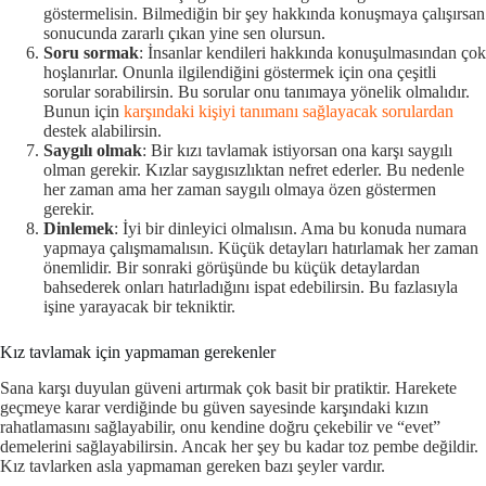
göstermelisin. Bilmediğin bir şey hakkında konuşmaya çalışırsan
sonucunda zararlı çıkan yine sen olursun.
Soru sormak
: İnsanlar kendileri hakkında konuşulmasından çok
hoşlanırlar. Onunla ilgilendiğini göstermek için ona çeşitli
sorular sorabilirsin. Bu sorular onu tanımaya yönelik olmalıdır.
Bunun için
karşındaki kişiyi tanımanı sağlayacak sorulardan
destek alabilirsin.
Saygılı olmak
: Bir kızı tavlamak istiyorsan ona karşı saygılı
olman gerekir. Kızlar saygısızlıktan nefret ederler. Bu nedenle
her zaman ama her zaman saygılı olmaya özen göstermen
gerekir.
Dinlemek
: İyi bir dinleyici olmalısın. Ama bu konuda numara
yapmaya çalışmamalısın. Küçük detayları hatırlamak her zaman
önemlidir. Bir sonraki görüşünde bu küçük detaylardan
bahsederek onları hatırladığını ispat edebilirsin. Bu fazlasıyla
işine yarayacak bir tekniktir.
Kız tavlamak için yapmaman gerekenler
Sana karşı duyulan güveni artırmak çok basit bir pratiktir. Harekete
geçmeye karar verdiğinde bu güven sayesinde karşındaki kızın
rahatlamasını sağlayabilir, onu kendine doğru çekebilir ve “evet”
demelerini sağlayabilirsin. Ancak her şey bu kadar toz pembe değildir.
Kız tavlarken asla yapmaman gereken bazı şeyler vardır.