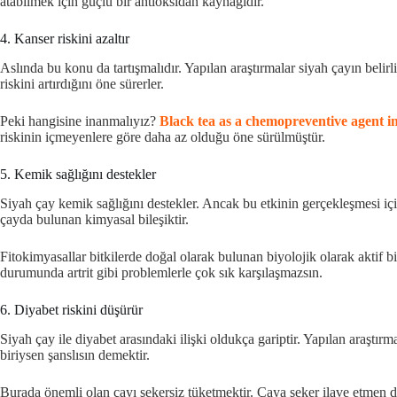
atabilmek için güçlü bir antioksidan kaynağıdır.
4. Kanser riskini azaltır
Aslında bu konu da tartışmalıdır. Yapılan araştırmalar siyah çayın belirl
riskini artırdığını öne sürerler.
Peki hangisine inanmalıyız?
Black tea as a chemopreventive agent in
riskinin içmeyenlere göre daha az olduğu öne sürülmüştür.
5. Kemik sağlığını destekler
Siyah çay kemik sağlığını destekler. Ancak bu etkinin gerçekleşmesi için
çayda bulunan kimyasal bileşiktir.
Fitokimyasallar bitkilerde doğal olarak bulunan biyolojik olarak aktif bi
durumunda artrit gibi problemlerle çok sık karşılaşmazsın.
6. Diyabet riskini düşürür
Siyah çay ile diyabet arasındaki ilişki oldukça gariptir. Yapılan araşt
biriysen şanslısın demektir.
Burada önemli olan çayı şekersiz tüketmektir. Çaya şeker ilave etmen 