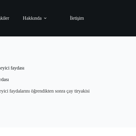
şkiler
Hakkında
İletişim
eyici faydası
ydası
eyici faydalarını öğrendikten sonra çay tiryakisi