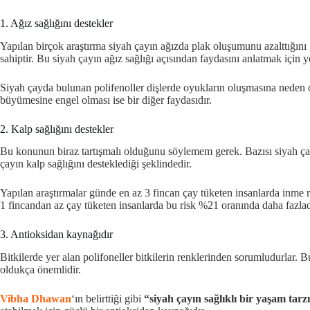
1. Ağız sağlığını destekler
Yapılan birçok araştırma siyah çayın ağızda plak oluşumunu azalttığını 
sahiptir. Bu siyah çayın ağız sağlığı açısından faydasını anlatmak için ye
Siyah çayda bulunan polifenoller dişlerde oyukların oluşmasına neden o
büyümesine engel olması ise bir diğer faydasıdır.
2. Kalp sağlığını destekler
Bu konunun biraz tartışmalı olduğunu söylemem gerek. Bazısı siyah çay t
çayın kalp sağlığını desteklediği şeklindedir.
Yapılan araştırmalar günde en az 3 fincan çay tüketen insanlarda inme 
1 fincandan az çay tüketen insanlarda bu risk %21 oranında daha fazlad
3. Antioksidan kaynağıdır
Bitkilerde yer alan polifoneller bitkilerin renklerinden sorumludurlar.
oldukça önemlidir.
Vibha Dhawan
‘ın belirttiği gibi
“siyah çayın sağlıklı bir yaşam tarz