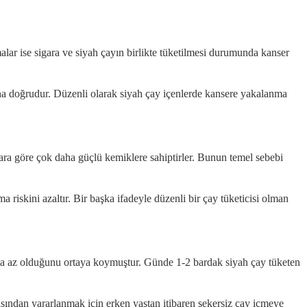
malar ise sigara ve siyah çayın birlikte tüketilmesi durumunda kanser
ha doğrudur. Düzenli olarak siyah çay içenlerde kansere yakalanma
nlara göre çok daha güçlü kemiklere sahiptirler. Bunun temel sebebi
a riskini azaltır. Bir başka ifadeyle düzenli bir çay tüketicisi olman
 daha az olduğunu ortaya koymuştur. Günde 1-2 bardak siyah çay tüketen
sından yararlanmak için erken yaştan itibaren şekersiz çay içmeye