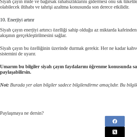
Siyah çayın mide ve bağırsak rahatsızlıklarını gidermesi onu sık tüketil
olabilecek iltihabı ve tahrişi azaltma konusunda son derece etkilidir.
10. Enerjiyi artırır
Siyah çayın enerjiyi artırıcı özelliği sahip olduğu az miktarda kafeind
akışının gerçekleştirilmesini sağlar.
Siyah çayın bu özelliğinin üzerinde durmak gerekir. Her ne kadar kahve
sistemini de uyarır.
Umarım bu bilgiler siyah çayın faydalarını öğrenme konusunda san
paylaşabilirsin.
Not:
Burada yer alan bilgiler sadece bilgilendirme amaçlıdır. Bu bilgile
Paylaşmaya ne dersin?