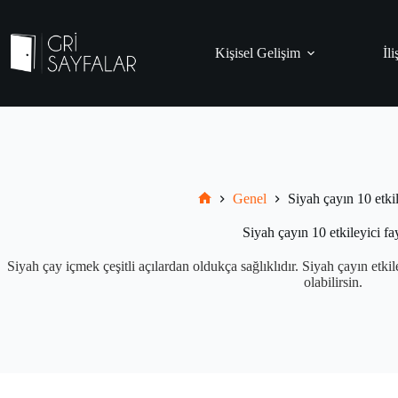
Skip
to
content
Kişisel Gelişim
İli
Genel
Siyah çayın 10 etkil
Grisayfalar.com
Siyah çayın 10 etkileyici fa
Siyah çay içmek çeşitli açılardan oldukça sağlıklıdır. Siyah çayın etkil
olabilirsin.