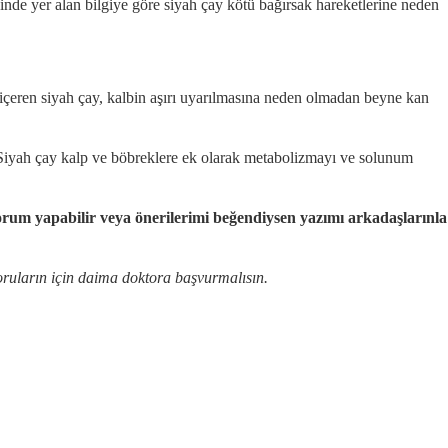
sinde yer alan bilgiye göre siyah çay kötü bağırsak hareketlerine neden
n içeren siyah çay, kalbin aşırı uyarılmasına neden olmadan beyne kan
. Siyah çay kalp ve böbreklere ek olarak metabolizmayı ve solunum
rum yapabilir veya önerilerimi beğendiysen yazımı arkadaşlarınla
soruların için daima doktora başvurmalısın.