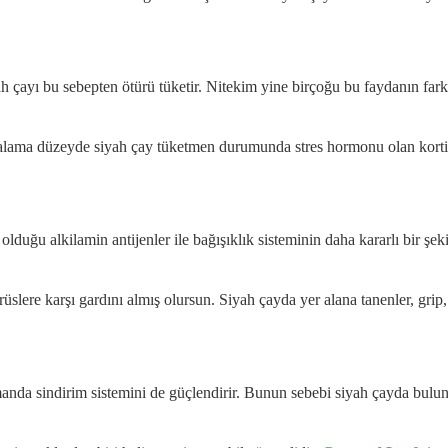
siyah çayı bu sebepten ötürü tüketir. Nitekim yine birçoğu bu faydanın fa
talama düzeyde siyah çay tüketmen durumunda stres hormonu olan kortiz
 olduğu alkilamin antijenler ile bağışıklık sisteminin daha kararlı bir şek
lere karşı gardını almış olursun. Siyah çayda yer alana tanenler, grip,
nda sindirim sistemini de güçlendirir. Bunun sebebi siyah çayda bulunan