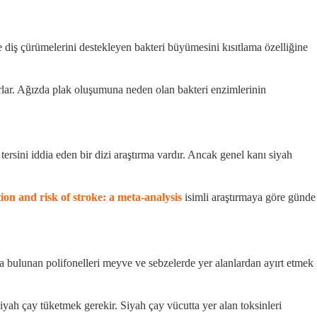
 diş çürümelerini destekleyen bakteri büyümesini kısıtlama özelliğine
ırlar. Ağızda plak oluşumuna neden olan bakteri enzimlerinin
rsini iddia eden bir dizi araştırma vardır. Ancak genel kanı siyah
on and risk of stroke: a meta-analysis
isimli araştırmaya göre günde
yda bulunan polifonelleri meyve ve sebzelerde yer alanlardan ayırt etmek
yah çay tüketmek gerekir. Siyah çay vücutta yer alan toksinleri