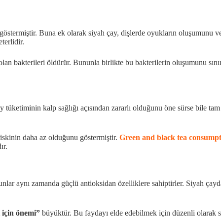
göstermiştir. Buna ek olarak siyah çay, dişlerde oyukların oluşumunu ve
terlidir.
lan bakterileri öldürür. Bununla birlikte bu bakterilerin oluşumunu sın
üketiminin kalp sağlığı açısından zararlı olduğunu öne sürse bile tam te
riskinin daha az olduğunu göstermiştir.
Green and black tea consumpti
ır.
 Bunlar aynı zamanda güçlü antioksidan özelliklere sahiptirler. Siyah ça
ı için önemi”
büyüktür. Bu faydayı elde edebilmek için düzenli olarak si