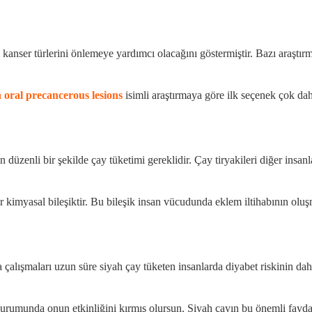
i kanser türlerini önlemeye yardımcı olacağını göstermiştir. Bazı araştır
 oral precancerous lesions
isimli araştırmaya göre ilk seçenek çok da
 düzenli bir şekilde çay tüketimi gereklidir. Çay tiryakileri diğer insa
r kimyasal bileşiktir. Bu bileşik insan vücudunda eklem iltihabının oluşm
ırma çalışmaları uzun süre siyah çay tüketen insanlarda diyabet riskinin
durumunda onun etkinliğini kırmış olursun. Siyah çayın bu önemli fayda