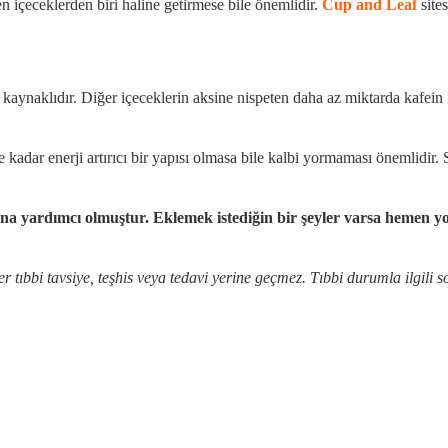
en içeceklerden biri haline getirmese bile önemlidir.
Cup and Leaf
site
en kaynaklıdır. Diğer içeceklerin aksine nispeten daha az miktarda kafei
 kadar enerji artırıcı bir yapısı olmasa bile kalbi yormaması önemlidir
a yardımcı olmuştur. Eklemek istediğin bir şeyler varsa hemen yo
r tıbbi tavsiye, teşhis veya tedavi yerine geçmez. Tıbbi durumla ilgili 