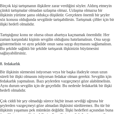
Birçok kişi tartışmanın ilişkilere zarar verdiğini söyler. Aldırış etmeyin
çünkü tartışmalar olmadan uzlaşma olmaz. Uzlaşma olmazsa bir
ilişkinin yürüme şansı oldukça düşüktür. Gerçekten önemli bir şeyler
söz konusu olduğunda sevgilinle tartışabilirsin. Tartışmak çiftler için bir
ilişki hedefi olmalıdır.
Tartıştığınız konu ne olursa olsun abartıya kaçmamak önemlidir. Her
zaman karşındaki kişinin sevgilin olduğunu hatırlamalısın. Ona saygı
göstermelisin ve aynı şekilde onun sana saygı duymasını sağlamalısın.
Bu şekilde sağlıklı bir şekilde tartışarak ilişkinizin büyümesini
sağlayabilirsiniz.
8. fedakarlık
Bir ilişkinin sürmesini istiyorsan veya bir başka ifadeyle onun uzun
süreli bir ilişki olmasını istiyorsan fedakar olman gerekir. Sevgilin için
fedakarlık yapmalısın. Bazı şeylerden vazgeçmeyi göze alabilmelisin.
Aynı durum sevgilin için de geçerlidir. Bu nedenle fedakarlık bir ilişki
hedefi olmalıdır.
Çok ciddi bir şey olmadığı sürece hiçbir insan sevdiği uğruna bir
şeylerden vazgeçmeyi göze almadan ilişkisini sürdüremez. Bu tür bir
ilişkinin yaşaması pek mümkün değildir. İlişki hedefleri açısından buna