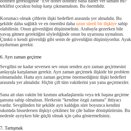
dönmen gerektiğinde “Eve döner dönmez bana haber ver tamam mı?”
teklifini çocuksu bulup karşı çıkmamalısın. Bu önemlidir.
Korumacı olmak çiftlerin ilişki hedefleri arasında yer almalıdır. Bu
şekilde daha sağlıklı ve en önemlisi daha
uzun süreli bir ilişkiye
sahip
olabilirsin. Onun güvenliğini düşünmelisin. Arabayla gezerken bile
yavaş gitmen gerektiğini söylediğinde onun bu uyarısına uymalısın.
Çünkü o kendi güvenliği gibi senin de güvenliğini düşünüyordur. Ayak
uydurman gerekir.
6. Ayrı zaman geçirme
Sevgilini ne kadar seversen sev onun senden ayrı zaman geçirmesini
anlayışla karşılaman gerekir. Ayrı zaman geçirmek ilişkide bir problem
olmamalıdır. Hatta ayrı zaman geçirme önemsediğiniz ilişki hedefleri
arasında yer almalıdır. Hiçbir çift tüm vakitlerini yan yana geçirmezler.
Sana ait olan vaktin bir kısmını arkadaşlarınla veya tek başına geçirme
şansına sahip olmalısın. Herkesin “kendine özgü zamana” ihtiyacı
vardır. Sevgilinden bir şekilde ayrı kaldığın süre boyunca kendini
sıkıntıda hissedersen ilişkiyi çekilmez bir çile haline dönüştürürsün. Bu
nedenle ayrıyken bile güçlü olmak için çaba göstermelisiniz.
7. Tartışmak