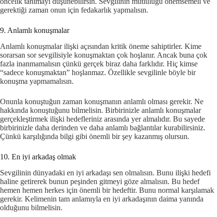
öncelik tanımayı düşünebilirsin. Sevgilinin mutluluğu önemsemeli ve
gerektiği zaman onun için fedakarlık yapmalısın.
9. Anlamlı konuşmalar
Anlamlı konuşmalar ilişki açısından kritik öneme sahiptirler. Kime
sorarsan sor sevgilisiyle konuşmaktan çok hoşlanır. Ancak buna çok
fazla inanmamalısın çünkü gerçek biraz daha farklıdır. Hiç kimse
“sadece konuşmaktan” hoşlanmaz. Özellikle sevgilinle böyle bir
konuşma yapmamalısın.
Onunla konuştuğun zaman konuşmanın anlamlı olması gerekir. Ne
hakkında konuştuğunu bilmelisin. Birbirinizle anlamlı konuşmalar
gerçekleştirmek ilişki hedefleriniz arasında yer almalıdır. Bu sayede
birbirinizle daha derinden ve daha anlamlı bağlantılar kurabilirsiniz.
Çünkü karşılığında bilgi gibi önemli bir şey kazanmış olursun.
10. En iyi arkadaş olmak
Sevgilinin dünyadaki en iyi arkadaşı sen olmalısın. Bunu ilişki hedefi
haline getirerek bunun peşinden gitmeyi göze almalısın. Bu hedef
hemen hemen herkes için önemli bir hedeftir. Bunu normal karşılamak
gerekir. Kelimenin tam anlamıyla en iyi arkadaşının daima yanında
olduğunu bilmelisin.