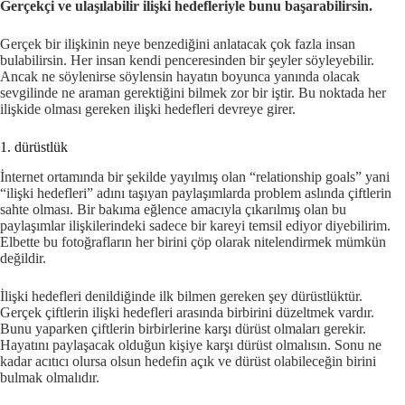
Gerçekçi ve ulaşılabilir ilişki hedefleriyle bunu başarabilirsin.
Gerçek bir ilişkinin neye benzediğini anlatacak çok fazla insan
bulabilirsin. Her insan kendi penceresinden bir şeyler söyleyebilir.
Ancak ne söylenirse söylensin hayatın boyunca yanında olacak
sevgilinde ne araman gerektiğini bilmek zor bir iştir. Bu noktada her
ilişkide olması gereken ilişki hedefleri devreye girer.
1. dürüstlük
İnternet ortamında bir şekilde yayılmış olan “relationship goals” yani
“ilişki hedefleri” adını taşıyan paylaşımlarda problem aslında çiftlerin
sahte olması. Bir bakıma eğlence amacıyla çıkarılmış olan bu
paylaşımlar ilişkilerindeki sadece bir kareyi temsil ediyor diyebilirim.
Elbette bu fotoğrafların her birini çöp olarak nitelendirmek mümkün
değildir.
İlişki hedefleri denildiğinde ilk bilmen gereken şey dürüstlüktür.
Gerçek çiftlerin ilişki hedefleri arasında birbirini düzeltmek vardır.
Bunu yaparken çiftlerin birbirlerine karşı dürüst olmaları gerekir.
Hayatını paylaşacak olduğun kişiye karşı dürüst olmalısın. Sonu ne
kadar acıtıcı olursa olsun hedefin açık ve dürüst olabileceğin birini
bulmak olmalıdır.