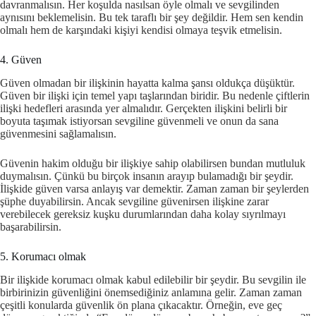
davranmalısın. Her koşulda nasılsan öyle olmalı ve sevgilinden
aynısını beklemelisin. Bu tek taraflı bir şey değildir. Hem sen kendin
olmalı hem de karşındaki kişiyi kendisi olmaya teşvik etmelisin.
4. Güven
Güven olmadan bir ilişkinin hayatta kalma şansı oldukça düşüktür.
Güven bir ilişki için temel yapı taşlarından biridir. Bu nedenle çiftlerin
ilişki hedefleri arasında yer almalıdır. Gerçekten ilişkini belirli bir
boyuta taşımak istiyorsan sevgiline güvenmeli ve onun da sana
güvenmesini sağlamalısın.
Güvenin hakim olduğu bir ilişkiye sahip olabilirsen bundan mutluluk
duymalısın. Çünkü bu birçok insanın arayıp bulamadığı bir şeydir.
İlişkide güven varsa anlayış var demektir. Zaman zaman bir şeylerden
şüphe duyabilirsin. Ancak sevgiline güvenirsen ilişkine zarar
verebilecek gereksiz kuşku durumlarından daha kolay sıyrılmayı
başarabilirsin.
5. Korumacı olmak
Bir ilişkide korumacı olmak kabul edilebilir bir şeydir. Bu sevgilin ile
birbirinizin güvenliğini önemsediğiniz anlamına gelir. Zaman zaman
çeşitli konularda güvenlik ön plana çıkacaktır. Örneğin, eve geç