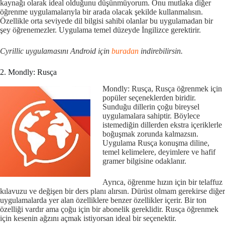
kaynağı olarak ideal olduğunu düşünmüyorum. Onu mutlaka diğer
öğrenme uygulamalarıyla bir arada olacak şekilde kullanmalısın.
Özellikle orta seviyede dil bilgisi sahibi olanlar bu uygulamadan bir
şey öğrenemezler. Uygulama temel düzeyde İngilizce gerektirir.
Cyrillic uygulamasını Android için
buradan
indirebilirsin.
2. Mondly: Rusça
Mondly: Rusça, Rusça öğrenmek için
popüler seçeneklerden biridir.
Sunduğu dillerin çoğu bireysel
uygulamalara sahiptir. Böylece
istemediğin dillerden ekstra içeriklerle
boğuşmak zorunda kalmazsın.
Uygulama Rusça konuşma diline,
temel kelimelere, deyimlere ve hafif
gramer bilgisine odaklanır.
Ayrıca, öğrenme hızın için bir telaffuz
kılavuzu ve değişen bir ders planı alırsın. Dürüst olmam gerekirse diğer
uygulamalarda yer alan özelliklere benzer özellikler içerir. Bir ton
özelliği vardır ama çoğu için bir abonelik gereklidir. Rusça öğrenmek
için kesenin ağzını açmak istiyorsan ideal bir seçenektir.