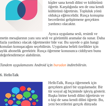
kişiler sana kendi dilini ve kültürünü
öğretir. Karşılığında sen de ona kendi
kültürünü öğretirsin. Topluluk yönü
oldukça eğlencelidir. Rusça konuşma
becerilerini geliştirmene gerçekten
yardımcı olacaktır.
Ayrıca uygulama sesli, resimli ve
metin mesajlarının yanı sıra sesli ve görüntülü aramalar da sunar. Daha
fazla yardımcı olacak öğretmenler bile var. Bu sayede o gün hangi
konuları konuşacağını seçebilirsin. Uygulama belirli özellikler için
aylık abonelik gerektirir. Rusça öğrenme konusunca ciddiysen bunu
değerlendirmeye alabilirsin.
Tandem uygulamasını Android için
buradan
indirebilirsin.
6. HelloTalk
HelloTalk, Rusça öğrenmek için
gerçekten güzel bir uygulamadır. Bir
tür sosyal ağ biçiminde işleyiş gösterir.
Başka birine kendi dilini öğretirsin ve
o kişi de sana kendi dilini öğretir. Bu,
yeni becerilerini gerçek dünyada