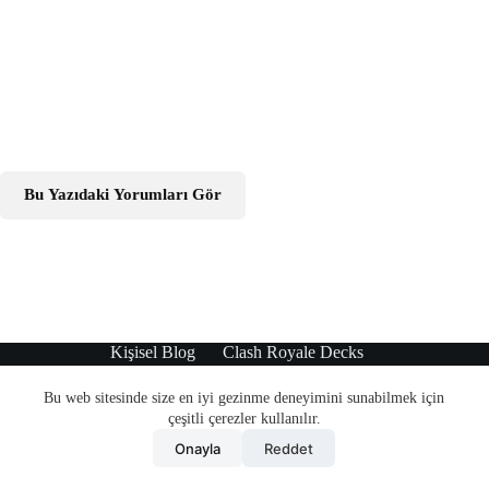
Bu Yazıdaki Yorumları Gör
Kişisel Blog
Clash Royale Decks
Teknoloji Haberleri
WordPress Tema
Bu web sitesinde size en iyi gezinme deneyimini sunabilmek için
çeşitli çerezler kullanılır.
Onayla
Reddet
© 2010 - 2022 Grisayfalar | Lütfen içerikleri kullanırken aktif
bağlantı ile referans gösterin.