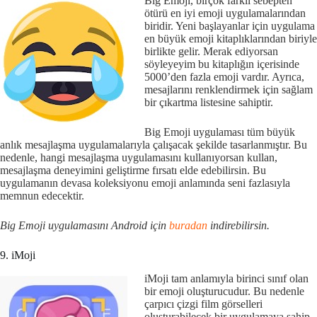
Big Emoji, birçok farklı sebepten
ötürü en iyi emoji uygulamalarından
biridir. Yeni başlayanlar için uygulama
en büyük emoji kitaplıklarından biriyle
birlikte gelir. Merak ediyorsan
söyleyeyim bu kitaplığın içerisinde
5000’den fazla emoji vardır. Ayrıca,
mesajlarını renklendirmek için sağlam
bir çıkartma listesine sahiptir.
Big Emoji uygulaması tüm büyük
anlık mesajlaşma uygulamalarıyla çalışacak şekilde tasarlanmıştır. Bu
nedenle, hangi mesajlaşma uygulamasını kullanıyorsan kullan,
mesajlaşma deneyimini geliştirme fırsatı elde edebilirsin. Bu
uygulamanın devasa koleksiyonu emoji anlamında seni fazlasıyla
memnun edecektir.
Big Emoji uygulamasını Android için
buradan
indirebilirsin.
9. iMoji
iMoji tam anlamıyla birinci sınıf olan
bir emoji oluşturucudur. Bu nedenle
çarpıcı çizgi film görselleri
oluşturabilecek bir uygulamaya sahip