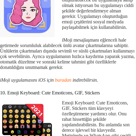
olmak istiyorsan bu uygulamayı ciddi
şekilde değerlendirmeye alman
gerekir. Uygulamayı oluşturduğun
emoji çeşitlerini sosyal medyada
paylaşabilmek için kullanabilirsin.
iMoji mesajlaşmanı eğlenceli hale
getirmede sorumluluk alabilecek ünlü avatar çıkartmalarına sahiptir.
Ünlülerin çıkartmaları dışında sevimli ve süslü çıkartmaları kullanmayı
çok sevebilirsin. Ayrıca uygulamanın hızlıca kaydırma yaparak yazma,
otomatik düzeltme ve sonraki kelime tahmini gibi özelliklerle
donatıldığını unutmamak gerekir.
iMoji uygulamasını iOS için
buradan
indirebilirsin.
10. Emoji Keyboard: Cute Emoticons, GIF, Stickers
Emoji Keyboard: Cute Emoticons,
GIF, Stickers tüm klavyeyi
özelleştirmene yardımcı olur. Onu
rahat hissettiğin şekilde
yapılandırabilirsin. Bu anlamda son
derece işlevsel bir klavyedir.
Metinlerde ve WhatsApp gibi çeşitli