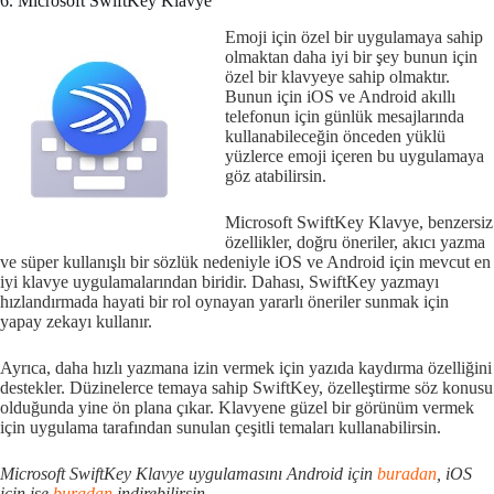
6. Microsoft SwiftKey Klavye
Emoji için özel bir uygulamaya sahip
olmaktan daha iyi bir şey bunun için
özel bir klavyeye sahip olmaktır.
Bunun için iOS ve Android akıllı
telefonun için günlük mesajlarında
kullanabileceğin önceden yüklü
yüzlerce emoji içeren bu uygulamaya
göz atabilirsin.
Microsoft SwiftKey Klavye, benzersiz
özellikler, doğru öneriler, akıcı yazma
ve süper kullanışlı bir sözlük nedeniyle iOS ve Android için mevcut en
iyi klavye uygulamalarından biridir. Dahası, SwiftKey yazmayı
hızlandırmada hayati bir rol oynayan yararlı öneriler sunmak için
yapay zekayı kullanır.
Ayrıca, daha hızlı yazmana izin vermek için yazıda kaydırma özelliğini
destekler. Düzinelerce temaya sahip SwiftKey, özelleştirme söz konusu
olduğunda yine ön plana çıkar. Klavyene güzel bir görünüm vermek
için uygulama tarafından sunulan çeşitli temaları kullanabilirsin.
Microsoft SwiftKey Klavye uygulamasını Android için
buradan
, iOS
için ise
buradan
indirebilirsin.