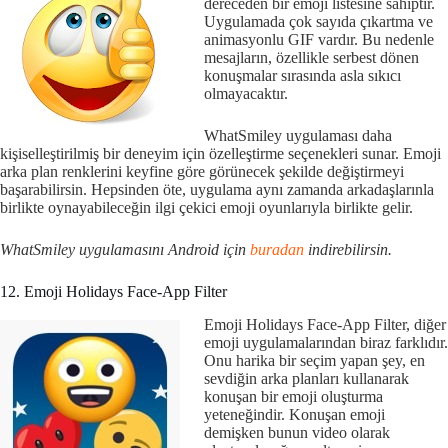
dereceden bir emoji listesine sahiptir.
Uygulamada çok sayıda çıkartma ve
animasyonlu GIF vardır. Bu nedenle
mesajların, özellikle serbest dönen
konuşmalar sırasında asla sıkıcı
olmayacaktır.
WhatSmiley uygulaması daha
kişiselleştirilmiş bir deneyim için özelleştirme seçenekleri sunar. Emoji
arka plan renklerini keyfine göre görünecek şekilde değiştirmeyi
başarabilirsin. Hepsinden öte, uygulama aynı zamanda arkadaşlarınla
birlikte oynayabileceğin ilgi çekici emoji oyunlarıyla birlikte gelir.
WhatSmiley uygulamasını Android için
buradan
indirebilirsin.
12. Emoji Holidays Face-App Filter
Emoji Holidays Face-App Filter, diğer
emoji uygulamalarından biraz farklıdır.
Onu harika bir seçim yapan şey, en
sevdiğin arka planları kullanarak
konuşan bir emoji oluşturma
yeteneğindir. Konuşan emoji
demişken bunun video olarak