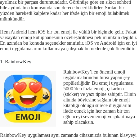
ayrılmaz bir parçası durumundadır. Görünüşe göre en sıkıcı sohbeti
bile aydınlatma konusunda son derece beceriklidirler. Sırıtan bir
yüzden hareketli kalplere kadar her ifade için bir emoji bulabilmek
mümkündür.
Hem Android hem iOS bir ton emoji ile yüklü bir biçimde gelir. Fakat
varsayılan emoji kütüphanesinin özelleştirilmesi pek mümkün değildir.
En azından bu konuda seçenekler sınırlıdır. iOS ve Android için en iyi
emoji uygulamalarını kullanmaya çalışmak bu nedenle çok önemlidir.
1. RainbowKey
RainbowKey’i en önemli emoji
uygulamalarından birisi yapan şey
popülerliğidir. Bu emoji uygulaması
5000’den fazla emoji, çıkartma
(sticker) ve yazı tipine sahiptir. Elinin
altında böylesine sağlam bir emoji
kitaplığı olduğu sürece duygularını
ifade etmek için her zaman bir ton
eğlenceyi seven emoji ve çıkartmaya
sahip olacaksın.
RainbowKey uygulaması aynı zamanda cihazınızda bulunan klavyeyi