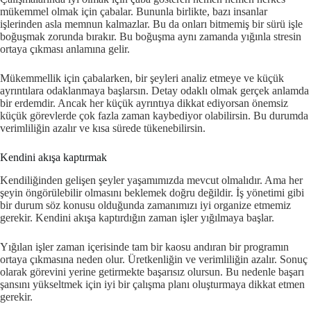
mükemmel olmak için çabalar. Bununla birlikte, bazı insanlar
işlerinden asla memnun kalmazlar. Bu da onları bitmemiş bir sürü işle
boğuşmak zorunda bırakır. Bu boğuşma aynı zamanda yığınla stresin
ortaya çıkması anlamına gelir.
Mükemmellik için çabalarken, bir şeyleri analiz etmeye ve küçük
ayrıntılara odaklanmaya başlarsın. Detay odaklı olmak gerçek anlamda
bir erdemdir. Ancak her küçük ayrıntıya dikkat ediyorsan önemsiz
küçük görevlerde çok fazla zaman kaybediyor olabilirsin. Bu durumda
verimliliğin azalır ve kısa sürede tükenebilirsin.
Kendini akışa kaptırmak
Kendiliğinden gelişen şeyler yaşamımızda mevcut olmalıdır. Ama her
şeyin öngörülebilir olmasını beklemek doğru değildir. İş yönetimi gibi
bir durum söz konusu olduğunda zamanımızı iyi organize etmemiz
gerekir. Kendini akışa kaptırdığın zaman işler yığılmaya başlar.
Yığılan işler zaman içerisinde tam bir kaosu andıran bir programın
ortaya çıkmasına neden olur. Üretkenliğin ve verimliliğin azalır. Sonuç
olarak görevini yerine getirmekte başarısız olursun. Bu nedenle başarı
şansını yükseltmek için iyi bir çalışma planı oluşturmaya dikkat etmen
gerekir.