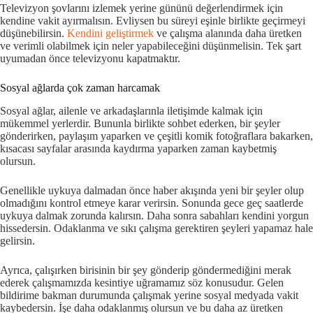
Televizyon şovlarını izlemek yerine gününü değerlendirmek için
kendine vakit ayırmalısın. Evliysen bu süreyi eşinle birlikte geçirmeyi
düşünebilirsin.
Kendini geliştirmek
ve çalışma alanında daha üretken
ve verimli olabilmek için neler yapabileceğini düşünmelisin. Tek şart
uyumadan önce televizyonu kapatmaktır.
Sosyal ağlarda çok zaman harcamak
Sosyal ağlar, ailenle ve arkadaşlarınla iletişimde kalmak için
mükemmel yerlerdir. Bununla birlikte sohbet ederken, bir şeyler
gönderirken, paylaşım yaparken ve çeşitli komik fotoğraflara bakarken,
kısacası sayfalar arasında kaydırma yaparken zaman kaybetmiş
olursun.
Genellikle uykuya dalmadan önce haber akışında yeni bir şeyler olup
olmadığını kontrol etmeye karar verirsin. Sonunda gece geç saatlerde
uykuya dalmak zorunda kalırsın. Daha sonra sabahları kendini yorgun
hissedersin. Odaklanma ve sıkı çalışma gerektiren şeyleri yapamaz hale
gelirsin.
Ayrıca, çalışırken birisinin bir şey gönderip göndermediğini merak
ederek çalışmamızda kesintiye uğramamız söz konusudur. Gelen
bildirime bakman durumunda çalışmak yerine sosyal medyada vakit
kaybedersin. İşe daha odaklanmış olursun ve bu daha az üretken