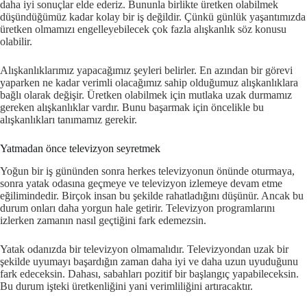
daha iyi sonuçlar elde ederiz. Bununla birlikte üretken olabilmek
düşündüğümüz kadar kolay bir iş değildir. Çünkü günlük yaşantımızda
üretken olmamızı engelleyebilecek çok fazla alışkanlık söz konusu
olabilir.
Alışkanlıklarımız yapacağımız şeyleri belirler. En azından bir görevi
yaparken ne kadar verimli olacağımız sahip olduğumuz alışkanlıklara
bağlı olarak değişir. Üretken olabilmek için mutlaka uzak durmamız
gereken alışkanlıklar vardır. Bunu başarmak için öncelikle bu
alışkanlıkları tanımamız gerekir.
Yatmadan önce televizyon seyretmek
Yoğun bir iş gününden sonra herkes televizyonun önünde oturmaya,
sonra yatak odasına geçmeye ve televizyon izlemeye devam etme
eğilimindedir. Birçok insan bu şekilde rahatladığını düşünür. Ancak bu
durum onları daha yorgun hale getirir. Televizyon programlarını
izlerken zamanın nasıl geçtiğini fark edemezsin.
Yatak odanızda bir televizyon olmamalıdır. Televizyondan uzak bir
şekilde uyumayı başardığın zaman daha iyi ve daha uzun uyuduğunu
fark edeceksin. Dahası, sabahları pozitif bir başlangıç yapabileceksin.
Bu durum işteki üretkenliğini yani verimliliğini artıracaktır.