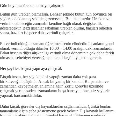
Gün boyunca üretken olmaya çalışmak
Bütün gün üretken olamazsın. Benzer şekilde bütün gün boyunca bir
şeylere odaklanmış şekilde gezemezsin. Bu imkansızdır. Üretken ve
verimli olabileceğin zamanlar kendine bağlı olarak değişkenlik
gösterecektir. Bazı insanlar sabahları üretken olurlar, bazıları öğleden
sonra, bazıları ise gece daha verimli çalışırlar.
En verimli olduğun zamanı öğrenmek senin elindedir. İnsanların genel
olarak verimli olduğu dilimler 10:00 – 14:00 aralığındaki zamanlardır.
Fakat insanın diğer alışkanlığı verimli olma döneminin çok daha farklı
olmasına sebebiyet vereceği için kendi keşfini yapman gerekir.
Her şeyi tek başına yapmaya çalışmak
Birçok insan, her şeyi kendisi yaptığı zaman daha çok para
biriktireceğini düşünür. Ancak bu yanlış bir kanıdır. Bu paradan ve
zamandan kaybetmeleri anlamına gelir. Zorlu görevler üzerinde
çalışmak yerine sadece zamanlarını boşa harcayan önemsiz şeylerle
yaparak harcamaktadırlar.
Daha küçük görevler dış kaynaklardan sağlanmalıdır. Çünkü bunları
tamamlamak için çaba göstermene gerek yoktur. Dış kaynak kullanımı
işe yarayacaktır ve önemli görevleri başarıyla bitirmene yardımcı