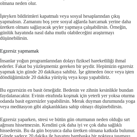
olmana neden olur.
İşteyken bildirimleri kapatmalı veya sosyal hesaplarından çıkış
yapmalısın. Zamanını boş yere sosyal ağlarda harcamak yerine daha
üretken olmanı sağlayacak şeyler yapmaya çalışabilirsin. Örneğin,
günlük hayatında nasıl daha mutlu olabileceğini araştırmayı
düşünebilirsin.
Egzersiz yapmamak
İnsanlar yoğun programlarından dolayı fiziksel hareketliliği ihmal
ederler. Fakat bu yüzleşmemiz gereken bir şeydir. Hepimizin egzersiz
yapmak için günde 20 dakikaya sahibiz. İşe gitmeden önce veya işten
döndüğümüzde 20 dakika yürüyüş veya koşu yapabiliriz.
Bu egzersizin en basit örneğidir. Bedenin ve zihnin kesinlikle bundan
faydalanacaktır. Evinin etrafında koşmak için yeterli yer yoksa oturma
odanda basit egzersizler yapabilirsin. Merak duyman durumunda yoga
veya meditasyon gibi alışkanlıklara sahip olmayı düşünebilirsin.
Egzersiz yaparken, stresi ve bütün gün oturmanın neden olduğu sırt
ağrısını hissetmezsin. Kendini çok daha iyi ve çok daha sağlıklı
hissedersin. Bu da gün boyunca daha üretken olmana katkıda bulunur.
Günde sadece 20 dakika ile hayatını bambaşka bir noktaya taşımayı