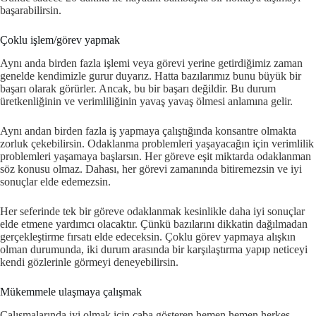
başarabilirsin.
Çoklu işlem/görev yapmak
Aynı anda birden fazla işlemi veya görevi yerine getirdiğimiz zaman
genelde kendimizle gurur duyarız. Hatta bazılarımız bunu büyük bir
başarı olarak görürler. Ancak, bu bir başarı değildir. Bu durum
üretkenliğinin ve verimliliğinin yavaş yavaş ölmesi anlamına gelir.
Aynı andan birden fazla iş yapmaya çalıştığında konsantre olmakta
zorluk çekebilirsin. Odaklanma problemleri yaşayacağın için verimlilik
problemleri yaşamaya başlarsın. Her göreve eşit miktarda odaklanman
söz konusu olmaz. Dahası, her görevi zamanında bitiremezsin ve iyi
sonuçlar elde edemezsin.
Her seferinde tek bir göreve odaklanmak kesinlikle daha iyi sonuçlar
elde etmene yardımcı olacaktır. Çünkü bazılarını dikkatin dağılmadan
gerçekleştirme fırsatı elde edeceksin. Çoklu görev yapmaya alışkın
olman durumunda, iki durum arasında bir karşılaştırma yapıp neticeyi
kendi gözlerinle görmeyi deneyebilirsin.
Mükemmele ulaşmaya çalışmak
Çalışmalarında iyi olmak için çaba gösteren hemen hemen herkes