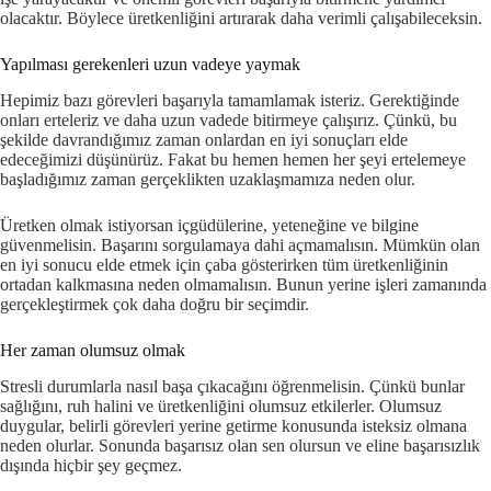
olacaktır. Böylece üretkenliğini artırarak daha verimli çalışabileceksin.
Yapılması gerekenleri uzun vadeye yaymak
Hepimiz bazı görevleri başarıyla tamamlamak isteriz. Gerektiğinde
onları erteleriz ve daha uzun vadede bitirmeye çalışırız. Çünkü, bu
şekilde davrandığımız zaman onlardan en iyi sonuçları elde
edeceğimizi düşünürüz. Fakat bu hemen hemen her şeyi ertelemeye
başladığımız zaman gerçeklikten uzaklaşmamıza neden olur.
Üretken olmak istiyorsan içgüdülerine, yeteneğine ve bilgine
güvenmelisin. Başarını sorgulamaya dahi açmamalısın. Mümkün olan
en iyi sonucu elde etmek için çaba gösterirken tüm üretkenliğinin
ortadan kalkmasına neden olmamalısın. Bunun yerine işleri zamanında
gerçekleştirmek çok daha doğru bir seçimdir.
Her zaman olumsuz olmak
Stresli durumlarla nasıl başa çıkacağını öğrenmelisin. Çünkü bunlar
sağlığını, ruh halini ve üretkenliğini olumsuz etkilerler. Olumsuz
duygular, belirli görevleri yerine getirme konusunda isteksiz olmana
neden olurlar. Sonunda başarısız olan sen olursun ve eline başarısızlık
dışında hiçbir şey geçmez.