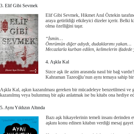
3. Elif Gibi Sevmek
Elif Gibi Sevmek, Hikmet Anıl Öztekin tarafında
araya getirildiği etkileyici dizeler içerir. Belki
olma özelliğini taşır.
“İsmin…
Ömrümün diğer adıydı, dudaklarımı yakan…
Mecazlarla kurban edilen, kelimelerin ifadede
4. Aşkla Kal
Sizce aşk ile azim arasında nasıl bir bağ vardır
Kahraman Tazeoğlu’nun aynı temaya sahip bir b
Aşkla Kal, aşkın kazanılması gereken bir mücadeleye benzetilmesi ve gös
kazanılmış veya bulunmuş bir aşkı anlatmak ise bu kitabı ona hediye ede
5. Aynı Yıldızın Altında
Bazı aşk hikayelerinin temeli insanı derinden et
aşkını konu edinen kitabın verdiği mesaj gayet 