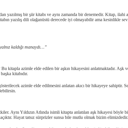
n yazılmış bir şiir kitabı ve aynı zamanda bir denemedir. Kitap, ilahi 
 kitabın yazılış dili olağanüstü derecede iyi olmayabilir ama kesinlikle sev
 yalnız kaldığı manaydı…”
? Bu kitapla azimle elde edilen bir aşkın hikayesini anlatmaktadır. Aşk v
aşka kitabıdır.
terilecek azimle elde edilmesini anlatan akıcı bir hikayeye sahiptir. Se
bilirsin.
kiler. Aynı Yıldızın Atlında isimli kitapta anlatılan aşk hikayesi böyle bi
açıktır. Hayat tatsız sürprizler sunsa bile mutlu olmak bizim elimizdedir