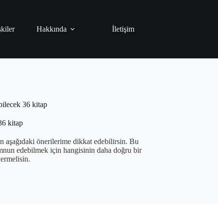
şkiler
Hakkında
İletişim
bilecek 36 kitap
36 kitap
n aşağıdaki önerilerime dikkat edebilirsin. Bu
emnun edebilmek için hangisinin daha doğru bir
ermelisin.