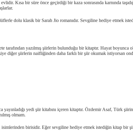
e evlidir. Kısa bir süre önce geçirdiği bir kaza sonrasında karnında taşı
şlarlar.
lerle dolu klasik bir Sarah Jio romanıdır. Sevgiline hediye etmek istedi
e tarafından yazılmış şiirlerin bulunduğu bir kitaptır. Hayat boyunca o
şiye diğer şiirlerin naifliğinden daha farklı bir şiir okumak istiyorsan o
ayınladığı yedi şiir kitabını içeren kitaptır. Özdemir Asaf, Türk şiirin
anılmış olmam.
isimlerinden birisidir. Eğer sevgiline hediye etmek istediğin kitap bir şi