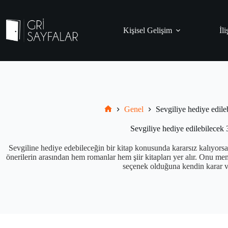
Skip
to
content
Kişisel Gelişim
İli
Genel
Sevgiliye hediye edile
Grisayfalar.com
Sevgiliye hediye edilebilecek 
Sevgiline hediye edebileceğin bir kitap konusunda kararsız kalıyorsa
önerilerin arasından hem romanlar hem şiir kitapları yer alır. Onu m
seçenek olduğuna kendin karar v