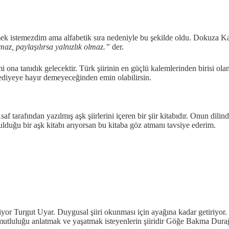
rmek istemezdim ama alfabetik sıra nedeniyle bu şekilde oldu. Dokuza Ka
maz, paylaşılırsa yalnızlık olmaz.”
der.
mi ona tanıdık gelecektir. Türk şiirinin en güçlü kalemlerinden birisi 
 hediyeye hayır demeyeceğinden emin olabilirsin.
 tarafından yazılmış aşk şiirlerini içeren bir şiir kitabıdır. Onun dilin
ulduğu bir aşk kitabı arıyorsan bu kitaba göz atmanı tavsiye ederim.
yor Turgut Uyar. Duygusal şiiri okunması için ayağına kadar getiriyo
, mutluluğu anlatmak ve yaşatmak isteyenlerin şiiridir Göğe Bakma Dura