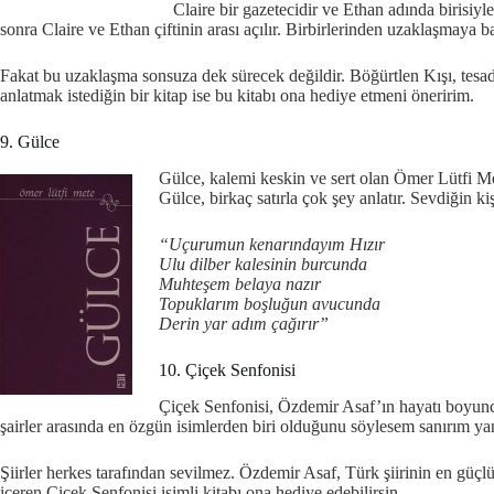
Claire bir gazetecidir ve Ethan adında birisiyl
sonra Claire ve Ethan çiftinin arası açılır. Birbirlerinden uzaklaşmaya ba
Fakat bu uzaklaşma sonsuza dek sürecek değildir. Böğürtlen Kışı, tesadüf
anlatmak istediğin bir kitap ise bu kitabı ona hediye etmeni öneririm.
9. Gülce
Gülce, kalemi keskin ve sert olan Ömer Lütfi Met
Gülce, birkaç satırla çok şey anlatır. Sevdiğin ki
“Uçurumun kenarındayım Hızır
Ulu dilber kalesinin burcunda
Muhteşem belaya nazır
Topuklarım boşluğun avucunda
Derin yar adım çağırır”
10. Çiçek Senfonisi
Çiçek Senfonisi, Özdemir Asaf’ın hayatı boyunca y
şairler arasında en özgün isimlerden biri olduğunu söylesem sanırım y
Şiirler herkes tarafından sevilmez. Özdemir Asaf, Türk şiirinin en güçlü 
içeren Çiçek Senfonisi isimli kitabı ona hediye edebilirsin.