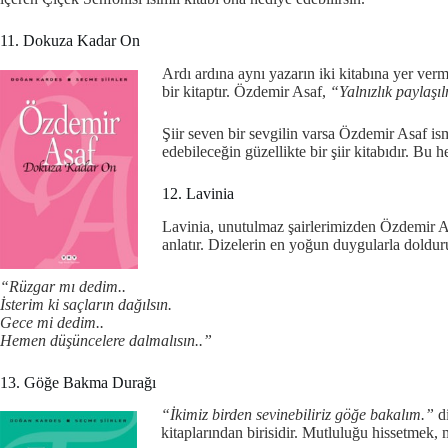
11. Dokuza Kadar On
Ardı ardına aynı yazarın iki kitabına yer ve
bir kitaptır. Özdemir Asaf,
“Yalnızlık paylaşıl
Şiir seven bir sevgilin varsa Özdemir Asaf is
edebileceğin güzellikte bir şiir kitabıdır. Bu
12. Lavinia
Lavinia, unutulmaz şairlerimizden Özdemir Asaf
anlatır. Dizelerin en yoğun duygularla doldur
“Rüzgar mı dedim..
İsterim ki saçların dağılsın.
Gece mi dedim..
Hemen düşüncelere dalmalısın..”
13. Göğe Bakma Durağı
“İkimiz birden sevinebiliriz göğe bakalım.”
di
kitaplarından birisidir. Mutluluğu hissetmek