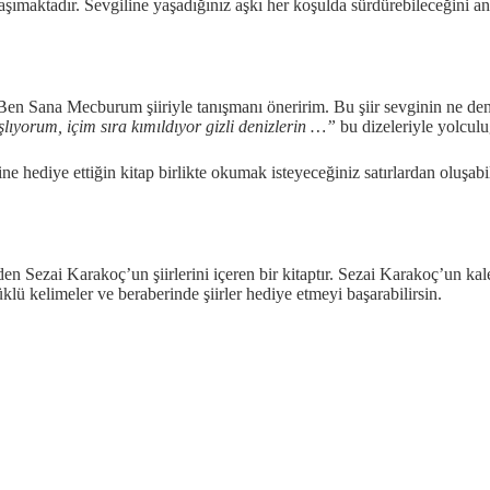
şımaktadır. Sevgiline yaşadığınız aşkı her koşulda sürdürebileceğini anl
n Sana Mecburum şiiriyle tanışmanı öneririm. Bu şiir sevginin ne denl
lıyorum, içim sıra kımıldıyor gizli denizlerin …”
bu dizeleriyle yolculuğ
 hediye ettiğin kitap birlikte okumak isteyeceğiniz satırlardan oluşabi
n Sezai Karakoç’un şiirlerini içeren bir kitaptır. Sezai Karakoç’un k
lü kelimeler ve beraberinde şiirler hediye etmeyi başarabilirsin.