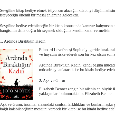
Sevgiline kitap hediye etmek istiyorsan alacağın kitabı iyi düşünmelisin
isteyeceğin önemli bir mesaj anlamına gelecektir.
Sevgiline hediye edebileceğin bir kitap konusunda kararsız kalıyorsan 
hangisinin daha doğru bir seçenek olduğuna kendin karar vermelisin.
1. Ardında Bıraktığın Kadın
Eduoard Levefre eşi Sophie’yi geride bırakarak 
ve hayatını riske ederek son bir kez olsun son
Ardında Bıraktığın Kadın, kendi başına mücadel
mücadeleyi anlatacak ise bu kitabı hediye edebi
2. Aşk ve Gurur
Elizabeth Bennet zengin bir ailenin en büyük iki
yaklaşımları bulunmaktadır. Elizabeth Bennet 
Aşk ve Gurur, insanlar arasındaki sınıfsal farklılıkları ve bunların aşka 
bağlı kalabileceğiniz mesajını verecek bir kitap ise bu kitabı hediye edeb