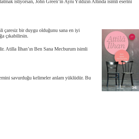
atmak istiyorsan, John Green’in Aynı Yıldızın Altında isimli eserini
i çaresiz bir duygu olduğunu sana en iyi
a çıkabilirsin.
lir. Atilla İlhan’ın Ben Sana Mecburum isimli
alemini savurduğu kelimeler anlam yüklüdür. Bu