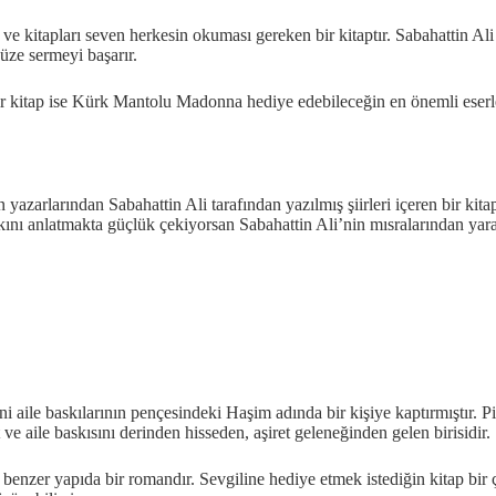
e kitapları seven herkesin okuması gereken bir kitaptır. Sabahattin Ali
nüze sermeyi başarır.
ir kitap ise Kürk Mantolu Madonna hediye edebileceğin en önemli eserler
 yazarlarından Sabahattin Ali tarafından yazılmış şiirleri içeren bir kita
şkını anlatmakta güçlük çekiyorsan Sabahattin Ali’nin mısralarından yara
ni aile baskılarının pençesindeki Haşim adında bir kişiye kaptırmıştır. 
 ve aile baskısını derinden hisseden, aşiret geleneğinden gelen birisidir.
e benzer yapıda bir romandır. Sevgiline hediye etmek istediğin kitap bir