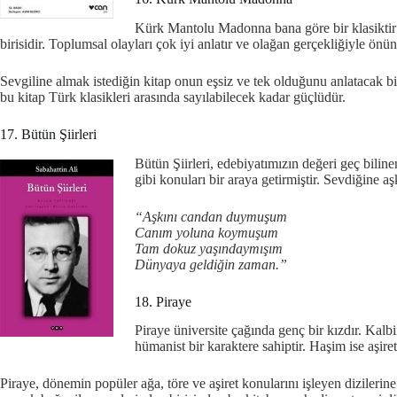
Kürk Mantolu Madonna bana göre bir klasiktir v
birisidir. Toplumsal olayları çok iyi anlatır ve olağan gerçekliğiyle önü
Sevgiline almak istediğin kitap onun eşsiz ve tek olduğunu anlatacak b
bu kitap Türk klasikleri arasında sayılabilecek kadar güçlüdür.
17. Bütün Şiirleri
Bütün Şiirleri, edebiyatımızın değeri geç bilinen
gibi konuları bir araya getirmiştir. Sevdiğine a
“Aşkını candan duymuşum
Canım yoluna koymuşum
Tam dokuz yaşındaymışım
Dünyaya geldiğin zaman.”
18. Piraye
Piraye üniversite çağında genç bir kızdır. Kalbi
hümanist bir karaktere sahiptir. Haşim ise aşiret
Piraye, dönemin popüler ağa, töre ve aşiret konularını işleyen dizilerin