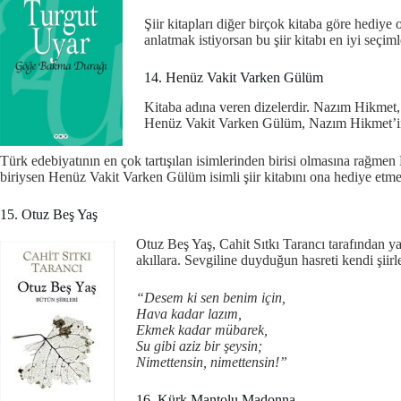
Şiir kitapları diğer birçok kitaba göre hediy
anlatmak istiyorsan bu şiir kitabı en iyi seçiml
14. Henüz Vakit Varken Gülüm
Kitaba adına veren dizelerdir. Nazım Hikmet
Henüz Vakit Varken Gülüm, Nazım Hikmet’in ya
Türk edebiyatının en çok tartışılan isimlerinden birisi olmasına rağmen 
biriysen Henüz Vakit Varken Gülüm isimli şiir kitabını ona hediye etme
15. Otuz Beş Yaş
Otuz Beş Yaş, Cahit Sıtkı Tarancı tarafından yaz
akıllara. Sevgiline duyduğun hasreti kendi şiirl
“Desem ki sen benim için,
Hava kadar lazım,
Ekmek kadar mübarek,
Su gibi aziz bir şeysin;
Nimettensin, nimettensin!”
16. Kürk Mantolu Madonna