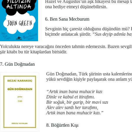
Hazel ve Augustus’un aşk hikayesi bu mesajı ta
ona hediye etmeyi düşünebilirsin.
6. Ben Sana Mecburum
Sevginin hiç çaresiz olduğunu düşündün mü? Be
biçimde anlatacak şiirdir.
“Sus deyip adınla baş
Yolculukta nereye varacağını önceden tahmin edemezsin. Bazen sevgiline
şiir kitabı bu tür kitaplardan birisidir.
7. Gün Doğmadan
Gün Doğmadan, Türk şiirinin usta kalemlerinde
yükü sevdiğin kişiyle paylaşarak ona anlam yük
“Artık inan bana muhacir kızı
Dinle ve kabul et itirafımı.
Bir soğuk, bir garip, bir mavi sızı
Alev alev sardı her tarafımı,
Artık inan bana muhacir kızı.”
8. Böğürtlen Kışı