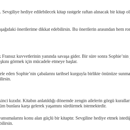
. Sevgiliye hediye edilebilecek kitap rastgele raftan alınacak bir kitap 
aşağıdaki önerilerime dikkat edebilirsin. Bu önerilerin arasından hem r
Fransız kuvvetlerinin yanında savaşa gider. Bir süre sonra Sophie’nin yaş
 aşkını görmek için mücadele etmeye başlar.
e eden Sophie’nin çabalarını tarihsel kurguyla birlikte önünüze sunmakt
lirsin.
nci kızıdır. Kitabın anlatıldığı dönemde zengin ailelerin görgü kuralları
tüm bunlara karşı gelerek yaşamını sürdürmek istemektedir.
yansımalarını konu alan güçlü bir kitaptır. Sevgiline hediye etmek istediğ
ilirsin.