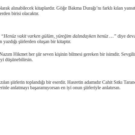
e olarak alınabilecek kitaplardır. Göğe Bakma Durağı’nı farklı kılan yan
erden birisi olacaktır.
,
“Henüz vakit varken gülüm, yüreğim dalındayken henüz …”
diye devam
zdığı şiirlerden oluşan bir kitaptır.
Nazım Hikmet her şiir seven kişinin bilmesi gereken bir isimdir. Sevgili
yi düşünebilirsin.
ılan şiirlerin toplandığı bir eserdir. Hasretin adamıdır Cahit Sıtkı Taran
erinle anlatmayı başaramıyorsan en iyi onun şiirleriyle anlatırsın.