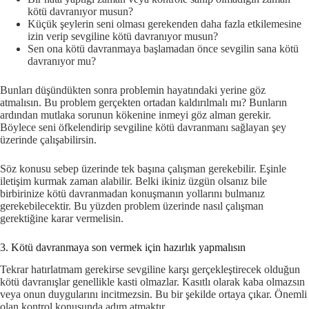
kötü davranıyor musun?
Küçük şeylerin seni olması gerekenden daha fazla etkilemesine
izin verip sevgiline kötü davranıyor musun?
Sen ona kötü davranmaya başlamadan önce sevgilin sana kötü
davranıyor mu?
Bunları düşündükten sonra problemin hayatındaki yerine göz
atmalısın. Bu problem gerçekten ortadan kaldırılmalı mı? Bunların
ardından mutlaka sorunun kökenine inmeyi göz alman gerekir.
Böylece seni öfkelendirip sevgiline kötü davranmanı sağlayan şey
üzerinde çalışabilirsin.
Söz konusu sebep üzerinde tek başına çalışman gerekebilir. Eşinle
iletişim kurmak zaman alabilir. Belki ikiniz üzgün olsanız bile
birbirinize kötü davranmadan konuşmanın yollarını bulmanız
gerekebilecektir. Bu yüzden problem üzerinde nasıl çalışman
gerektiğine karar vermelisin.
3. Kötü davranmaya son vermek için hazırlık yapmalısın
Tekrar hatırlatmam gerekirse sevgiline karşı gerçekleştirecek olduğun
kötü davranışlar genellikle kasti olmazlar. Kasıtlı olarak kaba olmazsın
veya onun duygularını incitmezsin. Bu bir şekilde ortaya çıkar. Önemli
olan kontrol konusunda adım atmaktır.