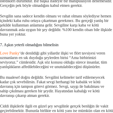
istedikleri durumdur. Bir başka ifadeyle bir manipülasyon denemesidir.
Gerçeğin pek böyle olmadığını kabul etmen gerekir.
Sevgilin sana sadece kendin olmanı ve rahat olmanı söylediyse hemen
içindeki kaba ruhu ortaya çıkartman gerekmez. Bu gerçeği yanlış bir
şekilde kullanman anlamına gelir. Sevgiline karşı kaba ve kötü
davranmak asla uygun bir şey değildir. %100 kendin olsan bile ilişkide
buna yer yoktur.
7. Aşkın yeterli olmadığını bilmelisin
Love Panky
‘de denildiği gibi yıllardır ilişki ve flört tavsiyesi veren
uzmanların en sık duyduğu şeylerden birisi “Ama birbirimizi
seviyoruz.” cümlesidir. Aşk söz konusu olduğu sürece insanlar, tüm
yanlışlıkların affedilebileceğini ve unutulabileceğini düşünürler.
Bu maalesef doğru değildir. Sevgilini kelimeler tarif edilemeyecek
kadar çok sevebilirsin. Fakat sevgi herhangi bir kabalık ve kötü
davranış için tampon görevi görmez. Sevgi, saygı ile bakılması ve
sahip çıkılması gereken bir şeydir. Hayatından kabalığı ve kötü
davranışı çıkarıp atman gerekir.
Ciddi ilişkilerle ilgili en güzel şey sevgilinle gerçek benliğin ile vakit
geçirebilmektir. Bununla birlikte en kötü yanı ise mümkün olan en kötü