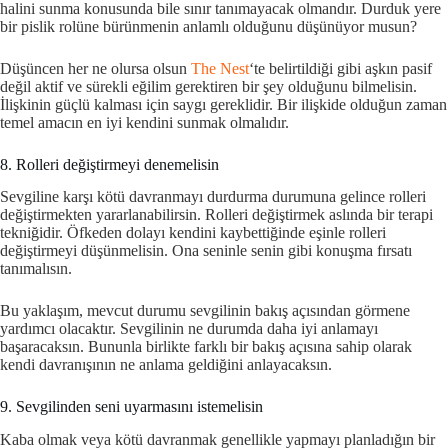
halini sunma konusunda bile sınır tanımayacak olmandır. Durduk yere
bir pislik rolüne bürünmenin anlamlı olduğunu düşünüyor musun?
Düşüncen her ne olursa olsun
The Nest
‘te belirtildiği gibi aşkın pasif
değil aktif ve sürekli eğilim gerektiren bir şey olduğunu bilmelisin.
İlişkinin güçlü kalması için saygı gereklidir. Bir ilişkide olduğun zaman
temel amacın en iyi kendini sunmak olmalıdır.
8. Rolleri değiştirmeyi denemelisin
Sevgiline karşı kötü davranmayı durdurma durumuna gelince rolleri
değiştirmekten yararlanabilirsin. Rolleri değiştirmek aslında bir terapi
tekniğidir. Öfkeden dolayı kendini kaybettiğinde eşinle rolleri
değiştirmeyi düşünmelisin. Ona seninle senin gibi konuşma fırsatı
tanımalısın.
Bu yaklaşım, mevcut durumu sevgilinin bakış açısından görmene
yardımcı olacaktır. Sevgilinin ne durumda daha iyi anlamayı
başaracaksın. Bununla birlikte farklı bir bakış açısına sahip olarak
kendi davranışının ne anlama geldiğini anlayacaksın.
9. Sevgilinden seni uyarmasını istemelisin
Kaba olmak veya kötü davranmak genellikle yapmayı planladığın bir