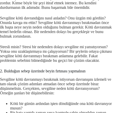
zordur. Kimse böyle bir şeyi itiraf etmek istemez. Bu kendini
durdurmanın ilk adımıdır. Bunu başarmak bile önemlidir.
Sevgiline kötü davrandığını nasıl anladın? Onu üzgün mü gördün?
Onunla kavga mı ettin? Sevgiline kötü davranmayı bırakmadan önce
ilk başta neye neyin neden olduğunu bulman gerekir. Kötü davranmak
temel hedefin olmaz. Bir nedenden dolayı bu gerçekleşir ve bunu
bulmak zorundasın.
Stresli misin? Stresi bir nedenden dolayı sevgiline mi yansıtıyorsun?
Yoksa onu uzaklaştırmaya mı çalışıyorsun? Bir şeylerin ortaya çıkması
sevgiline kötü davranmayı bırakman anlamına gelebilir. Fakat
problemin sebebini bilmediğinde bu geçici bir çözüm olacaktır.
2. Bulduğun sebep üzerinde beyin fırtınası yapmalısın
Sevgiline kötü davranmayı bırakmak istiyorsan davranışını izlemeli ve
tam olarak çözüm adımları atmadan önce sebep üzerinde biraz
düşünmelisin. Gerçekten, sevgiline neden kötü davranıyorsun?
Örneğin şunları bir düşünebilirsin:
Kötü bir günün ardından işten döndüğünde ona kötü davranıyor
musun?
Bir hata yaptığı zaman veya kontrole sahip olmadığın zaman