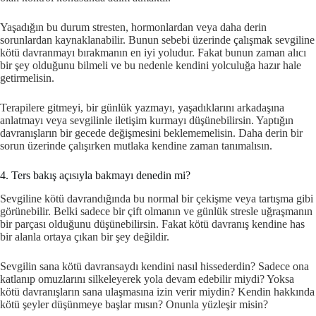
Yaşadığın bu durum stresten, hormonlardan veya daha derin
sorunlardan kaynaklanabilir. Bunun sebebi üzerinde çalışmak sevgiline
kötü davranmayı bırakmanın en iyi yoludur. Fakat bunun zaman alıcı
bir şey olduğunu bilmeli ve bu nedenle kendini yolculuğa hazır hale
getirmelisin.
Terapilere gitmeyi, bir günlük yazmayı, yaşadıklarını arkadaşına
anlatmayı veya sevgilinle iletişim kurmayı düşünebilirsin. Yaptığın
davranışların bir gecede değişmesini beklememelisin. Daha derin bir
sorun üzerinde çalışırken mutlaka kendine zaman tanımalısın.
4. Ters bakış açısıyla bakmayı denedin mi?
Sevgiline kötü davrandığında bu normal bir çekişme veya tartışma gibi
görünebilir. Belki sadece bir çift olmanın ve günlük stresle uğraşmanın
bir parçası olduğunu düşünebilirsin. Fakat kötü davranış kendine has
bir alanla ortaya çıkan bir şey değildir.
Sevgilin sana kötü davransaydı kendini nasıl hissederdin? Sadece ona
katlanıp omuzlarını silkeleyerek yola devam edebilir miydi? Yoksa
kötü davranışların sana ulaşmasına izin verir miydin? Kendin hakkında
kötü şeyler düşünmeye başlar mısın? Onunla yüzleşir misin?