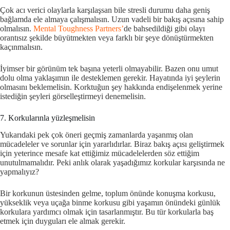
Çok acı verici olaylarla karşılaşsan bile stresli durumu daha geniş
bağlamda ele almaya çalışmalısın. Uzun vadeli bir bakış açısına sahip
olmalısın.
Mental Toughness Partners’
de bahsedildiği gibi olayı
orantısız şekilde büyütmekten veya farklı bir şeye dönüştürmekten
kaçınmalısın.
İyimser bir görünüm tek başına yeterli olmayabilir. Bazen onu umut
dolu olma yaklaşımın ile desteklemen gerekir. Hayatında iyi şeylerin
olmasını beklemelisin. Korktuğun şey hakkında endişelenmek yerine
istediğin şeyleri görselleştirmeyi denemelisin.
7. Korkularınla yüzleşmelisin
Yukarıdaki pek çok öneri geçmiş zamanlarda yaşanmış olan
mücadeleler ve sorunlar için yararlıdırlar. Biraz bakış açısı geliştirmek
için yeterince mesafe kat ettiğimiz mücadelelerden söz ettiğim
unutulmamalıdır. Peki anlık olarak yaşadığımız korkular karşısında ne
yapmalıyız?
Bir korkunun üstesinden gelme, toplum önünde konuşma korkusu,
yükseklik veya uçağa binme korkusu gibi yaşamın önündeki günlük
korkulara yardımcı olmak için tasarlanmıştır. Bu tür korkularla baş
etmek için duyguları ele almak gerekir.