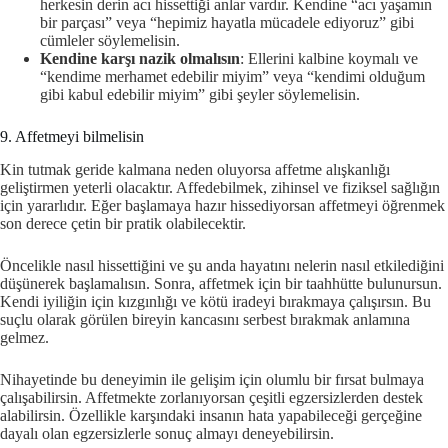
herkesin derin acı hissettiği anlar vardır. Kendine “acı yaşamın
bir parçası” veya “hepimiz hayatla mücadele ediyoruz” gibi
cümleler söylemelisin.
Kendine karşı nazik olmalısın
: Ellerini kalbine koymalı ve
“kendime merhamet edebilir miyim” veya “kendimi olduğum
gibi kabul edebilir miyim” gibi şeyler söylemelisin.
9. Affetmeyi bilmelisin
Kin tutmak geride kalmana neden oluyorsa affetme alışkanlığı
geliştirmen yeterli olacaktır. Affedebilmek, zihinsel ve fiziksel sağlığın
için yararlıdır. Eğer başlamaya hazır hissediyorsan affetmeyi öğrenmek
son derece çetin bir pratik olabilecektir.
Öncelikle nasıl hissettiğini ve şu anda hayatını nelerin nasıl etkilediğini
düşünerek başlamalısın. Sonra, affetmek için bir taahhütte bulunursun.
Kendi iyiliğin için kızgınlığı ve kötü iradeyi bırakmaya çalışırsın. Bu
suçlu olarak görülen bireyin kancasını serbest bırakmak anlamına
gelmez.
Nihayetinde bu deneyimin ile gelişim için olumlu bir fırsat bulmaya
çalışabilirsin. Affetmekte zorlanıyorsan çeşitli egzersizlerden destek
alabilirsin. Özellikle karşındaki insanın hata yapabileceği gerçeğine
dayalı olan egzersizlerle sonuç almayı deneyebilirsin.