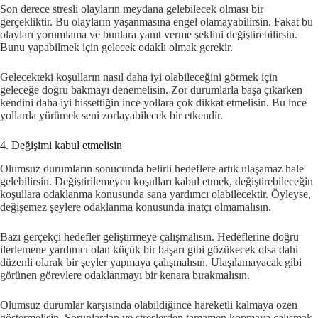
Son derece stresli olayların meydana gelebilecek olması bir
gerçekliktir. Bu olayların yaşanmasına engel olamayabilirsin. Fakat bu
olayları yorumlama ve bunlara yanıt verme şeklini değiştirebilirsin.
Bunu yapabilmek için gelecek odaklı olmak gerekir.
Gelecekteki koşulların nasıl daha iyi olabileceğini görmek için
geleceğe doğru bakmayı denemelisin. Zor durumlarla başa çıkarken
kendini daha iyi hissettiğin ince yollara çok dikkat etmelisin. Bu ince
yollarda yürümek seni zorlayabilecek bir etkendir.
4. Değişimi kabul etmelisin
Olumsuz durumların sonucunda belirli hedeflere artık ulaşamaz hale
gelebilirsin. Değiştirilemeyen koşulları kabul etmek, değiştirebileceğin
koşullara odaklanma konusunda sana yardımcı olabilecektir. Öyleyse,
değişemez şeylere odaklanma konusunda inatçı olmamalısın.
Bazı gerçekçi hedefler geliştirmeye çalışmalısın. Hedeflerine doğru
ilerlemene yardımcı olan küçük bir başarı gibi gözükecek olsa dahi
düzenli olarak bir şeyler yapmaya çalışmalısın. Ulaşılamayacak gibi
görünen görevlere odaklanmayı bir kenara bırakmalısın.
Olumsuz durumlar karşısında olabildiğince hareketli kalmaya özen
göstermelisin. Sorunlardan ve streslerden tamamen kopmaya çalışmak