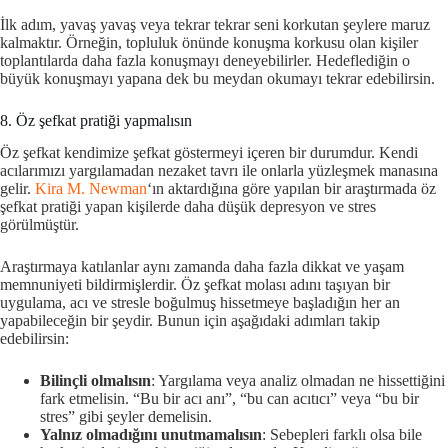
İlk adım, yavaş yavaş veya tekrar tekrar seni korkutan şeylere maruz
kalmaktır. Örneğin, topluluk önünde konuşma korkusu olan kişiler
toplantılarda daha fazla konuşmayı deneyebilirler. Hedeflediğin o
büyük konuşmayı yapana dek bu meydan okumayı tekrar edebilirsin.
8. Öz şefkat pratiği yapmalısın
Öz şefkat kendimize şefkat göstermeyi içeren bir durumdur. Kendi
acılarımızı yargılamadan nezaket tavrı ile onlarla yüzleşmek manasına
gelir.
Kira M. Newman
‘ın aktardığına göre yapılan bir araştırmada öz
şefkat pratiği yapan kişilerde daha düşük depresyon ve stres
görülmüştür.
Araştırmaya katılanlar aynı zamanda daha fazla dikkat ve yaşam
memnuniyeti bildirmişlerdir. Öz şefkat molası adını taşıyan bir
uygulama, acı ve stresle boğulmuş hissetmeye başladığın her an
yapabileceğin bir şeydir. Bunun için aşağıdaki adımları takip
edebilirsin:
Bilinçli olmalısın
: Yargılama veya analiz olmadan ne hissettiğini
fark etmelisin. “Bu bir acı anı”, “bu can acıtıcı” veya “bu bir
stres” gibi şeyler demelisin.
Yalnız olmadığını unutmamalısın
: Sebepleri farklı olsa bile