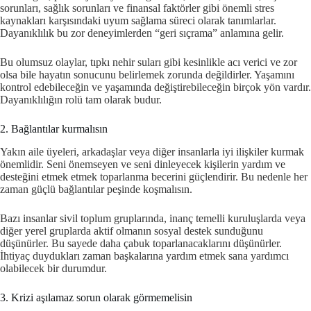
sorunları, sağlık sorunları ve finansal faktörler gibi önemli stres
kaynakları karşısındaki uyum sağlama süreci olarak tanımlarlar.
Dayanıklılık bu zor deneyimlerden “geri sıçrama” anlamına gelir.
Bu olumsuz olaylar, tıpkı nehir suları gibi kesinlikle acı verici ve zor
olsa bile hayatın sonucunu belirlemek zorunda değildirler. Yaşamını
kontrol edebileceğin ve yaşamında değiştirebileceğin birçok yön vardır.
Dayanıklılığın rolü tam olarak budur.
2. Bağlantılar kurmalısın
Yakın aile üyeleri, arkadaşlar veya diğer insanlarla iyi ilişkiler kurmak
önemlidir. Seni önemseyen ve seni dinleyecek kişilerin yardım ve
desteğini etmek etmek toparlanma becerini güçlendirir. Bu nedenle her
zaman güçlü bağlantılar peşinde koşmalısın.
Bazı insanlar sivil toplum gruplarında, inanç temelli kuruluşlarda veya
diğer yerel gruplarda aktif olmanın sosyal destek sunduğunu
düşünürler. Bu sayede daha çabuk toparlanacaklarını düşünürler.
İhtiyaç duydukları zaman başkalarına yardım etmek sana yardımcı
olabilecek bir durumdur.
3. Krizi aşılamaz sorun olarak görmemelisin