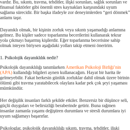
vardır. Bu, sıkıntı, travma, tehditler, ilişki sorunları, sağlık sorunları ve
finansal faktörler gibi önemli stres kaynakları karşısındaki uyum
sağlama sürecidir. Bir başka ifadeyle zor deneyimlerden “geri dönmek”
anlamı taşır.
Dayanıklı olmak, bir kişinin zorluk veya sıkıntı yaşamadığı anlamına
gelmez. Bu kişiler sadece toparlanma becerilerini kullanarak tekrar
yola çıkmayı başarmış kişilerdir. Eğer toparlanma becerisine sahip
olmak isteyen biriysen aşağıdaki yolları takip etmeni öneririm.
1. Psikolojik dayanıklılık nedir?
Psikolojik dayanıklılığı tanımlarken
Amerikan Psikoloji Birliği’nin
(APA)
kullandığı bilgileri aynen kullanacağım. Hayat bir harita ile
gelmeyebilir. Fakat herkesin günlük zorluklar dahil olmak üzere birinin
ölümü gibi travma yaratabilecek olaylara kadar pek çok şeyi yaşaması
mümkündür.
Her değişilik insanları farklı şekilde etkiler. Benzersiz bir düşünce seli,
güçlü duyguları ve belirsizliği beraberinde getirir. Buna rağmen
insanlar zamanla yaşamı değiştiren durumlara ve stresli durumlara iyi
uyum sağlamayı başarırlar.
Psikologlar, psikolojik dayanıklılığı sıkıntı, travma, tehditler, ilişki