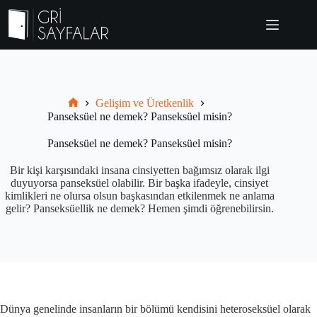
Skip
to
content
Gelişim ve Üretkenlik
Grisayfalar.com
Panseksüel ne demek? Panseksüel misin?
Panseksüel ne demek? Panseksüel misin?
Bir kişi karşısındaki insana cinsiyetten bağımsız olarak ilgi
duyuyorsa panseksüel olabilir. Bir başka ifadeyle, cinsiyet
kimlikleri ne olursa olsun başkasından etkilenmek ne anlama
gelir? Panseksüellik ne demek? Hemen şimdi öğrenebilirsin.
Dünya genelinde insanların bir bölümü kendisini heteroseksüel olarak