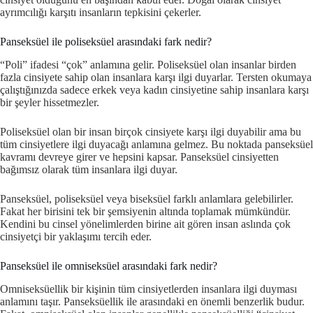
ayrımcılığı karşıtı insanların tepkisini çekerler.
Panseksüel ile poliseksüel arasındaki fark nedir?
“Poli” ifadesi “çok” anlamına gelir. Poliseksüel olan insanlar birden
fazla cinsiyete sahip olan insanlara karşı ilgi duyarlar. Tersten okumaya
çalıştığınızda sadece erkek veya kadın cinsiyetine sahip insanlara karşı
bir şeyler hissetmezler.
Poliseksüel olan bir insan birçok cinsiyete karşı ilgi duyabilir ama bu
tüm cinsiyetlere ilgi duyacağı anlamına gelmez. Bu noktada panseksüel
kavramı devreye girer ve hepsini kapsar. Panseksüel cinsiyetten
bağımsız olarak tüm insanlara ilgi duyar.
Panseksüel, poliseksüel veya biseksüel farklı anlamlara gelebilirler.
Fakat her birisini tek bir şemsiyenin altında toplamak mümkündür.
Kendini bu cinsel yönelimlerden birine ait gören insan aslında çok
cinsiyetçi bir yaklaşımı tercih eder.
Panseksüel ile omniseksüel arasındaki fark nedir?
Omniseksüellik bir kişinin tüm cinsiyetlerden insanlara ilgi duyması
anlamını taşır. Panseksüellik ile arasındaki en önemli benzerlik budur.