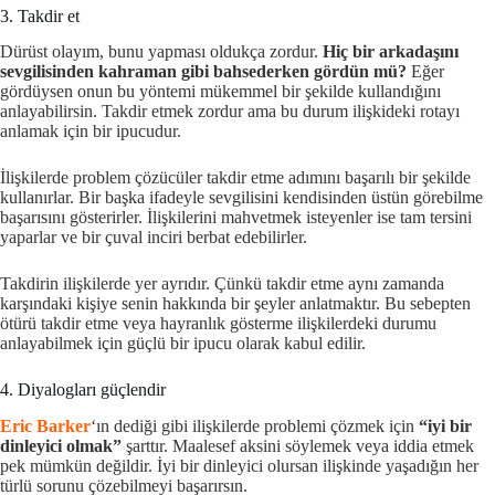
3. Takdir et
Dürüst olayım, bunu yapması oldukça zordur.
Hiç bir arkadaşını
sevgilisinden kahraman gibi bahsederken gördün mü?
Eğer
gördüysen onun bu yöntemi mükemmel bir şekilde kullandığını
anlayabilirsin. Takdir etmek zordur ama bu durum ilişkideki rotayı
anlamak için bir ipucudur.
İlişkilerde problem çözücüler takdir etme adımını başarılı bir şekilde
kullanırlar. Bir başka ifadeyle sevgilisini kendisinden üstün görebilme
başarısını gösterirler. İlişkilerini mahvetmek isteyenler ise tam tersini
yaparlar ve bir çuval inciri berbat edebilirler.
Takdirin ilişkilerde yer ayrıdır. Çünkü takdir etme aynı zamanda
karşındaki kişiye senin hakkında bir şeyler anlatmaktır. Bu sebepten
ötürü takdir etme veya hayranlık gösterme ilişkilerdeki durumu
anlayabilmek için güçlü bir ipucu olarak kabul edilir.
4. Diyalogları güçlendir
Eric Barker
‘ın dediği gibi ilişkilerde problemi çözmek için
“iyi bir
dinleyici olmak”
şarttır. Maalesef aksini söylemek veya iddia etmek
pek mümkün değildir. İyi bir dinleyici olursan ilişkinde yaşadığın her
türlü sorunu çözebilmeyi başarırsın.