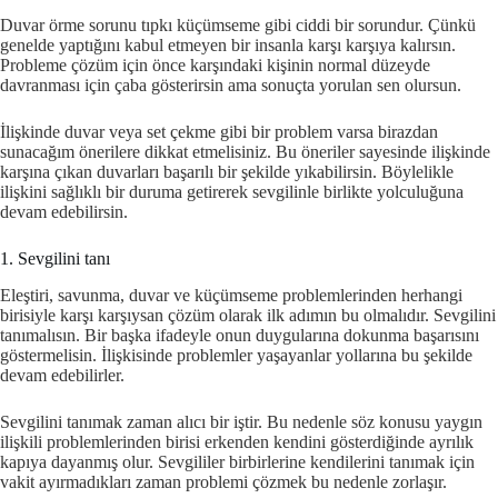
Duvar örme sorunu tıpkı küçümseme gibi ciddi bir sorundur. Çünkü
genelde yaptığını kabul etmeyen bir insanla karşı karşıya kalırsın.
Probleme çözüm için önce karşındaki kişinin normal düzeyde
davranması için çaba gösterirsin ama sonuçta yorulan sen olursun.
İlişkinde duvar veya set çekme gibi bir problem varsa birazdan
sunacağım önerilere dikkat etmelisiniz. Bu öneriler sayesinde ilişkinde
karşına çıkan duvarları başarılı bir şekilde yıkabilirsin. Böylelikle
ilişkini sağlıklı bir duruma getirerek sevgilinle birlikte yolculuğuna
devam edebilirsin.
1. Sevgilini tanı
Eleştiri, savunma, duvar ve küçümseme problemlerinden herhangi
birisiyle karşı karşıysan çözüm olarak ilk adımın bu olmalıdır. Sevgilini
tanımalısın. Bir başka ifadeyle onun duygularına dokunma başarısını
göstermelisin. İlişkisinde problemler yaşayanlar yollarına bu şekilde
devam edebilirler.
Sevgilini tanımak zaman alıcı bir iştir. Bu nedenle söz konusu yaygın
ilişkili problemlerinden birisi erkenden kendini gösterdiğinde ayrılık
kapıya dayanmış olur. Sevgililer birbirlerine kendilerini tanımak için
vakit ayırmadıkları zaman problemi çözmek bu nedenle zorlaşır.