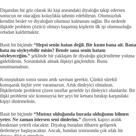
Dışarıdan bir göz olarak iki kişi arasındaki diyaloğu takip edersen
sonucun ne olacağını kolaylıkla tahmin edebilirsin. Olumsuzluk
kendini besler ve diyaloğun olumsuz kalmasını sağlar. Bu nedenle
ilişkide problem çözücü olmayı başarmış kişilerin ilk işi olumsuzluğu
ortadan kaldırmaktır.
Basit bir biçimde
“Hepsi senin hatan değil. Bir kısmı bana ait. Bana
hata mı söyleyebilir misin? Bende sana senin hatanı
söyleyeceğim.”
şeklinde bir yaklaşım ile diyaloğu güçlendirme yoluna
gidebilirsin. Sorumluluk almak ilişkiyi güçlendirir. Bunu
unutmamalısın.
Konuştuktan sonra sıranı artık savman gerekir. Çünkü sürekli
konuşarak hiçbir yere varamazsın. Artık dinleyici olmalısın.
İlişkilerinde problemi çözen taraflar genelde iyi dinleyici olanlardır. Bir
ilişki problemi söz konusuysa her şeyi bir kenara bırakıp karşındaki
kişiyi dinlemelisin.
Basit bir biçimde
“Mutsuz olduğunda burada olduğumu bilmen
yeter. Ne zaman istersen seni dinlerim.”
diyerek kapıyı aralık
bırakman yeterli olacaktır. Diyalog buradan itibaren gelişerek
ilerlemeye başlayacaktır. Ancak, bundan sonrasında çok ufak bir
detaya dikkat etmelisin.