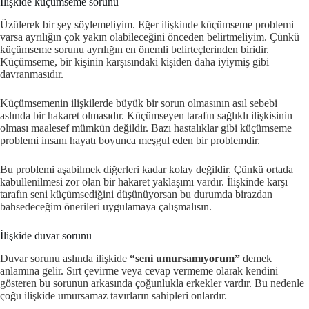
İlişkide küçümseme sorunu
Üzülerek bir şey söylemeliyim. Eğer ilişkinde küçümseme problemi
varsa ayrılığın çok yakın olabileceğini önceden belirtmeliyim. Çünkü
küçümseme sorunu ayrılığın en önemli belirteçlerinden biridir.
Küçümseme, bir kişinin karşısındaki kişiden daha iyiymiş gibi
davranmasıdır.
Küçümsemenin ilişkilerde büyük bir sorun olmasının asıl sebebi
aslında bir hakaret olmasıdır. Küçümseyen tarafın sağlıklı ilişkisinin
olması maalesef mümkün değildir. Bazı hastalıklar gibi küçümseme
problemi insanı hayatı boyunca meşgul eden bir problemdir.
Bu problemi aşabilmek diğerleri kadar kolay değildir. Çünkü ortada
kabullenilmesi zor olan bir hakaret yaklaşımı vardır. İlişkinde karşı
tarafın seni küçümsediğini düşünüyorsan bu durumda birazdan
bahsedeceğim önerileri uygulamaya çalışmalısın.
İlişkide duvar sorunu
Duvar sorunu aslında ilişkide
“seni umursamıyorum”
demek
anlamına gelir. Sırt çevirme veya cevap vermeme olarak kendini
gösteren bu sorunun arkasında çoğunlukla erkekler vardır. Bu nedenle
çoğu ilişkide umursamaz tavırların sahipleri onlardır.