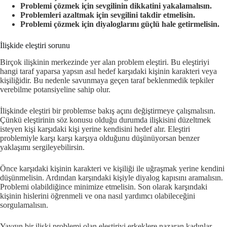
Problemi çözmek için sevgilinin dikkatini yakalamalısın.
Problemleri azaltmak için sevgilini takdir etmelisin.
Problemi çözmek için diyaloglarını güçlü hale getirmelisin.
İlişkide eleştiri sorunu
Birçok ilişkinin merkezinde yer alan problem eleştiri. Bu eleştiriyi
hangi taraf yaparsa yapsın asıl hedef karşıdaki kişinin karakteri veya
kişiliğidir. Bu nedenle savunmaya geçen taraf beklenmedik tepkiler
verebilme potansiyeline sahip olur.
İlişkinde eleştiri bir problemse bakış açını değiştirmeye çalışmalısın.
Çünkü eleştirinin söz konusu olduğu durumda ilişkisini düzeltmek
isteyen kişi karşıdaki kişi yerine kendisini hedef alır. Eleştiri
problemiyle karşı karşı karşıya olduğunu düşünüyorsan benzer
yaklaşımı sergileyebilirsin.
Önce karşıdaki kişinin karakteri ve kişiliği ile uğraşmak yerine kendini
düşünmelisin. Ardından karşındaki kişiyle diyalog kapısını aramalısın.
Problemi olabildiğince minimize etmelisin. Son olarak karşındaki
kişinin hislerini öğrenmeli ve ona nasıl yardımcı olabileceğini
sorgulamalısın.
Yaygın bir ilişki problemi olan eleştiriyi erkeklere nazaran kadınlar