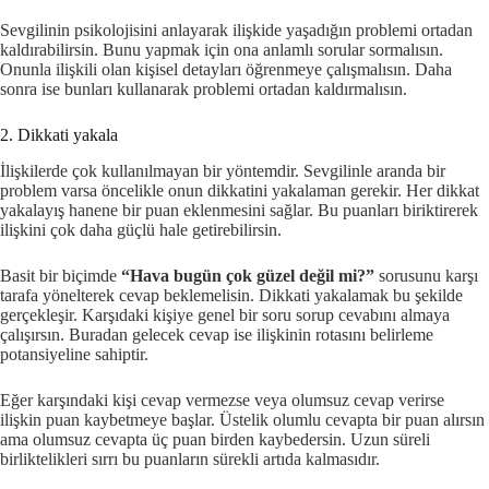
Sevgilinin psikolojisini anlayarak ilişkide yaşadığın problemi ortadan
kaldırabilirsin. Bunu yapmak için ona anlamlı sorular sormalısın.
Onunla ilişkili olan kişisel detayları öğrenmeye çalışmalısın. Daha
sonra ise bunları kullanarak problemi ortadan kaldırmalısın.
2. Dikkati yakala
İlişkilerde çok kullanılmayan bir yöntemdir. Sevgilinle aranda bir
problem varsa öncelikle onun dikkatini yakalaman gerekir. Her dikkat
yakalayış hanene bir puan eklenmesini sağlar. Bu puanları biriktirerek
ilişkini çok daha güçlü hale getirebilirsin.
Basit bir biçimde
“Hava bugün çok güzel değil mi?”
sorusunu karşı
tarafa yönelterek cevap beklemelisin. Dikkati yakalamak bu şekilde
gerçekleşir. Karşıdaki kişiye genel bir soru sorup cevabını almaya
çalışırsın. Buradan gelecek cevap ise ilişkinin rotasını belirleme
potansiyeline sahiptir.
Eğer karşındaki kişi cevap vermezse veya olumsuz cevap verirse
ilişkin puan kaybetmeye başlar. Üstelik olumlu cevapta bir puan alırsın
ama olumsuz cevapta üç puan birden kaybedersin. Uzun süreli
birliktelikleri sırrı bu puanların sürekli artıda kalmasıdır.