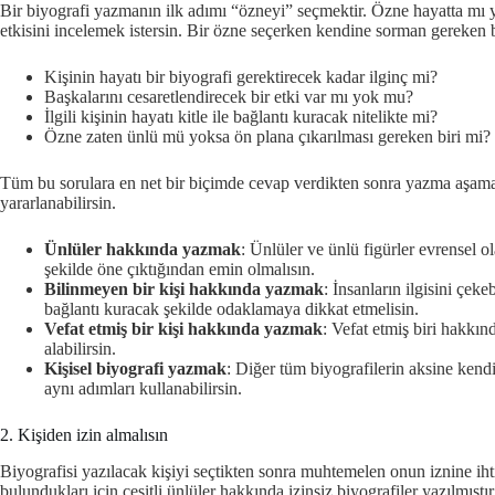
Bir biyografi yazmanın ilk adımı “özneyi” seçmektir. Özne hayatta mı yo
etkisini incelemek istersin. Bir özne seçerken kendine sorman gereken b
Kişinin hayatı bir biyografi gerektirecek kadar ilginç mi?
Başkalarını cesaretlendirecek bir etki var mı yok mu?
İlgili kişinin hayatı kitle ile bağlantı kuracak nitelikte mi?
Özne zaten ünlü mü yoksa ön plana çıkarılması gereken biri mi?
Tüm bu sorulara en net bir biçimde cevap verdikten sonra yazma aşaması
yararlanabilirsin.
Ünlüler hakkında yazmak
: Ünlüler ve ünlü figürler evrensel 
şekilde öne çıktığından emin olmalısın.
Bilinmeyen bir kişi hakkında yazmak
: İnsanların ilgisini çe
bağlantı kuracak şekilde odaklamaya dikkat etmelisin.
Vefat etmiş bir kişi hakkında yazmak
: Vefat etmiş biri hakkı
alabilirsin.
Kişisel biyografi yazmak
: Diğer tüm biyografilerin aksine kendi
aynı adımları kullanabilirsin.
2. Kişiden izin almalısın
Biyografisi yazılacak kişiyi seçtikten sonra muhtemelen onun iznine ihti
bulundukları için çeşitli ünlüler hakkında izinsiz biyografiler yazılmıştır