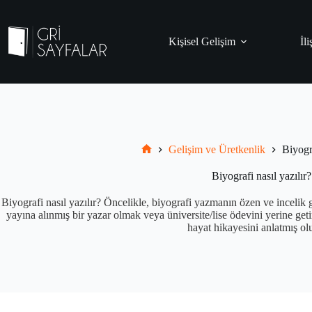
Skip
to
content
Kişisel Gelişim
İli
Gelişim ve Üretkenlik
Biyogra
Grisayfalar.com
Biyografi nasıl yazılır?
Biyografi nasıl yazılır? Öncelikle, biyografi yazmanın özen ve incelik 
yayına alınmış bir yazar olmak veya üniversite/lise ödevini yerine getir
hayat hikayesini anlatmış ol