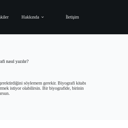
şkiler
Hakkında
İletişim
fi nasıl yazılır?
gerektirdiğini söylemem gerekir. Biyografi kitabı
mek istiyor olabilirsin. Bir biyografide, birinin
ursun.