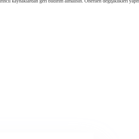
cil kaynaklardan geri bildirim almalısın. Önerilen değişiklikleri yapma