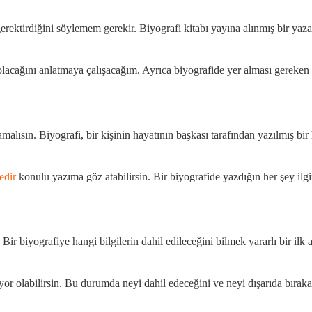
erektirdiğini söylemem gerekir. Biyografi kitabı yayına alınmış bir yazar
acağını anlatmaya çalışacağım. Ayrıca biyografide yer alması gereken k
lısın. Biyografi, bir kişinin hayatının başkası tarafından yazılmış bir 
edir
konulu yazıma göz atabilirsin. Bir biyografide yazdığın her şey ilg
ir biyografiye hangi bilgilerin dahil edileceğini bilmek yararlı bir ilk a
or olabilirsin. Bu durumda neyi dahil edeceğini ve neyi dışarıda bırakac