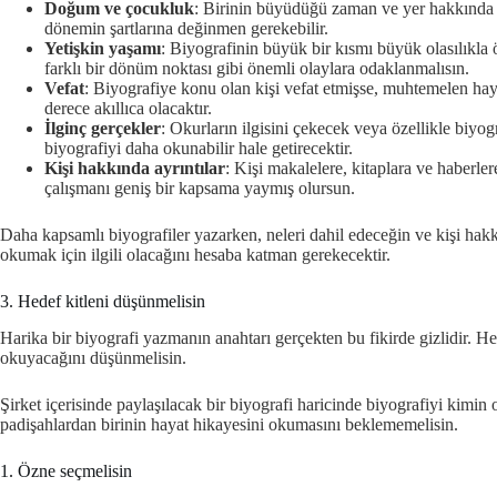
Doğum ve çocukluk
: Birinin büyüdüğü zaman ve yer hakkında a
dönemin şartlarına değinmen gerekebilir.
Yetişkin yaşamı
: Biyografinin büyük bir kısmı büyük olasılıkla 
farklı bir dönüm noktası gibi önemli olaylara odaklanmalısın.
Vefat
: Biyografiye konu olan kişi vefat etmişse, muhtemelen hay
derece akıllıca olacaktır.
İlginç gerçekler
: Okurların ilgisini çekecek veya özellikle biyog
biyografiyi daha okunabilir hale getirecektir.
Kişi hakkında ayrıntılar
: Kişi makalelere, kitaplara ve haberl
çalışmanı geniş bir kapsama yaymış olursun.
Daha kapsamlı biyografiler yazarken, neleri dahil edeceğin ve kişi hakkı
okumak için ilgili olacağını hesaba katman gerekecektir.
3. Hedef kitleni düşünmelisin
Harika bir biyografi yazmanın anahtarı gerçekten bu fikirde gizlidir. 
okuyacağını düşünmelisin.
Şirket içerisinde paylaşılacak bir biyografi haricinde biyografiyi kimi
padişahlardan birinin hayat hikayesini okumasını beklememelisin.
1. Özne seçmelisin