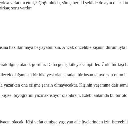
ksa vefat mı etmiş? Çoğunlukla, süreç her iki şekilde de aynı olacaktır.
irkaç soru vardır:
na hazırlanmaya başlayabilirsin. Ancak öncelikle kişinin durumuyla ilg
olarak ilginç olarak görülür. Daha geniş kitleye sahiptirler. Ünlü bir k
kebilecek olağanüstü bir hikayesi olan sıradan bir insan tanıyorsan on
nda yazarken ona erişme şansın olmayacaktır. Kişinin yaşamına dair samim
 kişisel biyografini yazmak istiyor olabilirsin. Edebi anlamda bu bir ot
yacın olacak. Kişi vefat etmişse yaşayan aile üyelerinden izin isteyebil
.