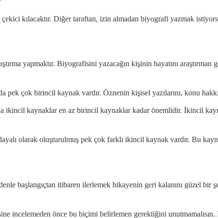
 çekici kılacaktır. Diğer taraftan, izin almadan biyografi yazmak istiyor
ırma yapmaktır. Biyografisini yazacağın kişinin hayatını araştırman ge
a pek çok birincil kaynak vardır. Öznenin kişisel yazılarını, konu hakkınd
ikincil kaynaklar en az birincil kaynaklar kadar önemlidir. İkincil kay
 dayalı olarak oluşturulmuş pek çok farklı ikincil kaynak vardır. Bu kay
denle başlangıçtan itibaren ilerlemek hikayenin geri kalanını güzel bir 
esine incelemeden önce bu biçimi belirlemen gerektiğini unutmamalısın.