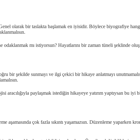
el olarak bir taslakta başlamak en iyisidir. Böylece biyografiye hangi a
aklanmalısın.
e odaklanmak mı istiyorsun? Hayatlarını bir zaman tüneli şeklinde oluşt
oğru bir şekilde sunmayı ve ilgi çekici bir hikaye anlatmayı unutmamalıs
lamalısın.
isi aracılığıyla paylaşmak istediğin hikayeye yatırım yaptıysan bu iyi b
eme aşamasında çok fazla sıkıntı yaşamazsın. Düzenleme yaparken kronol