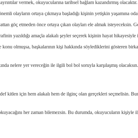
yrıntılar vermek, okuyucularına tarihsel bağlam kazandırmış olacaktır.
önemli olayların ortaya çıkmaya başladığı kişinin yetişkin yaşamına odak
attan göç etmeden önce ortaya çıkan olayları ele almak isteyeceksin. Ge
rafinin yazıldığı amaçla alakalı şeyler seçerek kişinin hayat hikayesiyle
ere konu olmuşsa, başkalarının kişi hakkında söylediklerini gösteren bir
nda nelere yer vereceğin ile ilgili bol bol soruyla karşılaşmış olacaksı
Hedef kitlen için hem alakalı hem de ilginç olan gerçekleri seçmelisin.
n okuyacağını her zaman bilemezsin. Bu durumda, okuyucuların kişiyle il