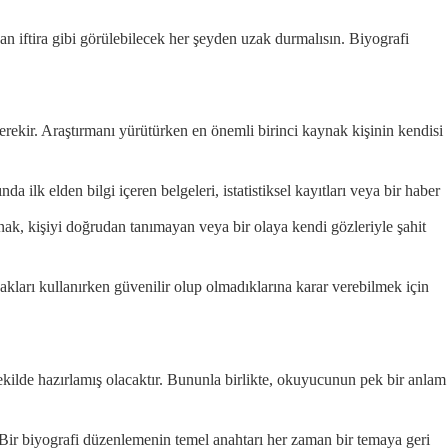
san iftira gibi görülebilecek her şeyden uzak durmalısın. Biyografi
rekir. Araştırmanı yürütürken en önemli birinci kaynak kişinin kendisi
a ilk elden bilgi içeren belgeleri, istatistiksel kayıtları veya bir haber
nak, kişiyi doğrudan tanımayan veya bir olaya kendi gözleriyle şahit
nakları kullanırken güvenilir olup olmadıklarına karar verebilmek için
şekilde hazırlamış olacaktır. Bununla birlikte, okuyucunun pek bir anlam
 Bir biyografi düzenlemenin temel anahtarı her zaman bir temaya geri