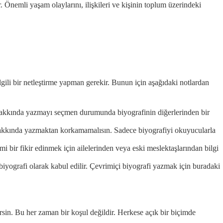
 Önemli yaşam olaylarını, ilişkileri ve kişinin toplum üzerindeki
ili bir netleştirme yapman gerekir. Bunun için aşağıdaki notlardan
işi hakkında yazmayı seçmen durumunda biyografinin diğerlerinden bir
un hakkında yazmaktan korkamamalısın. Sadece biyografiyi okuyucularla
i bir fikir edinmek için ailelerinden veya eski meslektaşlarından bilgi
obiyografi olarak kabul edilir. Çevrimiçi biyografi yazmak için buradaki
irsin. Bu her zaman bir koşul değildir. Herkese açık bir biçimde