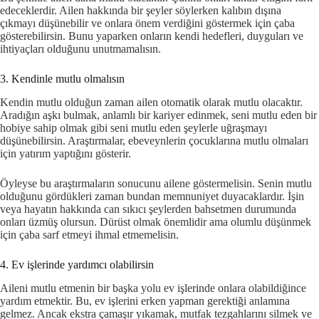
edeceklerdir. Ailen hakkında bir şeyler söylerken kalıbın dışına
çıkmayı düşünebilir ve onlara önem verdiğini göstermek için çaba
gösterebilirsin. Bunu yaparken onların kendi hedefleri, duyguları ve
ihtiyaçları olduğunu unutmamalısın.
3. Kendinle mutlu olmalısın
Kendin mutlu olduğun zaman ailen otomatik olarak mutlu olacaktır.
Aradığın aşkı bulmak, anlamlı bir kariyer edinmek, seni mutlu eden bir
hobiye sahip olmak gibi seni mutlu eden şeylerle uğraşmayı
düşünebilirsin. Araştırmalar, ebeveynlerin çocuklarına mutlu olmaları
için yatırım yaptığını gösterir.
Öyleyse bu araştırmaların sonucunu ailene göstermelisin. Senin mutlu
olduğunu gördükleri zaman bundan memnuniyet duyacaklardır. İşin
veya hayatın hakkında can sıkıcı şeylerden bahsetmen durumunda
onları üzmüş olursun. Dürüst olmak önemlidir ama olumlu düşünmek
için çaba sarf etmeyi ihmal etmemelisin.
4. Ev işlerinde yardımcı olabilirsin
Aileni mutlu etmenin bir başka yolu ev işlerinde onlara olabildiğince
yardım etmektir. Bu, ev işlerini erken yapman gerektiği anlamına
gelmez. Ancak ekstra çamaşır yıkamak, mutfak tezgahlarını silmek ve