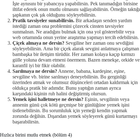
İşte aynısını bir yabancıya yapabilirsin. Pek tanımadığın birisine
iltifat ederek onun mutlu olmasını sağlayabilirsin. Örneğin taktığı
şapkanın çok şık olduğunu söyleyebilirsin.
Pratik tavsiyeler sunabilirsin.
Bir arkadaşın senden yardım
istediği zaman ona problemini çözecek cinsten tavsiyeler
sunmalısın. Ne aradığını bulmak için ona yol gösterebilir veya
web ortamında onun yerine araştırma yapmayı tercih edebilirsin.
Çiçek almaya ne dersin?
Sevgiline her zaman onu sevdiğini
söyleyebilirsin. Ama bir çiçek alarak sevgini anlatmaya çalışman
bambaşka bir iletişim türüdür. Her zaman kolaya kaçıp kırmızı
gülle yoluna devam etmeni önermem. Bazen menekşe, orkide ve
karanfil iyi bir fikir olabilir.
Sarılmaya ne dersin?
Annene, babana, kardeşine, eşine,
sevgiline vb. birine sarılmayı deneyebilirsin. Bu gerginliği
üzerinden atmak ve olumsuz düşünceleri ortadan kaldırmak için
oldukça pratik bir adımdır. Bunu yaptığın zaman ayrıca
karşındaki kişinin ruh halini değiştirmiş olursun.
Yemek işini halletmeye ne dersin?
Eşinin, sevgilinin veya
annenin günü çok kötü geçmişse bir günlüğüne yemek işini
üstlenebilirsin. Bu sorumluluk için yemeği kendin yapmak
zorunda değilsin. Dışarıdan yemek söyleyerek günü kurtarmayı
başarabilirsin.
Hızlıca birini mutlu etmek (bölüm 4)