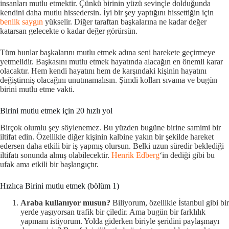
insanları mutlu etmektir. Çünkü birinin yüzü sevinçle dolduğunda
kendini daha mutlu hissedersin. İyi bir şey yaptığını hissettiğin için
benlik saygın
yükselir. Diğer taraftan başkalarına ne kadar değer
katarsan gelecekte o kadar değer görürsün.
Tüm bunlar başkalarını mutlu etmek adına seni harekete geçirmeye
yetmelidir. Başkasını mutlu etmek hayatında alacağın en önemli karar
olacaktır. Hem kendi hayatını hem de karşındaki kişinin hayatını
değiştirmiş olacağını unutmamalısın. Şimdi kolları sıvama ve bugün
birini mutlu etme vakti.
Birini mutlu etmek için 20 hızlı yol
Birçok olumlu şey söylenemez. Bu yüzden bugüne birine samimi bir
iltifat edin. Özellikle diğer kişinin kalbine yakın bir şekilde hareket
edersen daha etkili bir iş yapmış olursun. Belki uzun süredir beklediği
iltifatı sonunda almış olabilecektir.
Henrik Edberg
‘in dediği gibi bu
ufak ama etkili bir başlangıçtır.
Hızlıca Birini mutlu etmek (bölüm 1)
Araba kullanıyor musun?
Biliyorum, özellikle İstanbul gibi bir
yerde yaşıyorsan trafik bir çiledir. Ama bugün bir farklılık
yapmanı istiyorum. Yolda giderken biriyle şeridini paylaşmayı