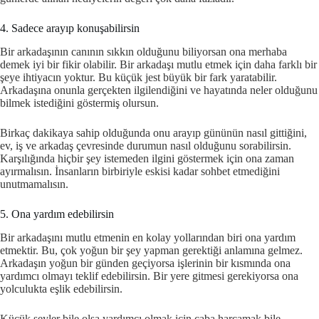
4. Sadece arayıp konuşabilirsin
Bir arkadaşının canının sıkkın olduğunu biliyorsan ona merhaba
demek iyi bir fikir olabilir. Bir arkadaşı mutlu etmek için daha farklı bir
şeye ihtiyacın yoktur. Bu küçük jest büyük bir fark yaratabilir.
Arkadaşına onunla gerçekten ilgilendiğini ve hayatında neler olduğunu
bilmek istediğini göstermiş olursun.
Birkaç dakikaya sahip olduğunda onu arayıp gününün nasıl gittiğini,
ev, iş ve arkadaş çevresinde durumun nasıl olduğunu sorabilirsin.
Karşılığında hiçbir şey istemeden ilgini göstermek için ona zaman
ayırmalısın. İnsanların birbiriyle eskisi kadar sohbet etmediğini
unutmamalısın.
5. Ona yardım edebilirsin
Bir arkadaşını mutlu etmenin en kolay yollarından biri ona yardım
etmektir. Bu, çok yoğun bir şey yapman gerektiği anlamına gelmez.
Arkadaşın yoğun bir günden geçiyorsa işlerinin bir kısmında ona
yardımcı olmayı teklif edebilirsin. Bir yere gitmesi gerekiyorsa ona
yolculukta eşlik edebilirsin.
Küçük şeyler bile olsa yardımcı olmak için çaba harcamak bile