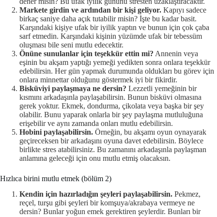
dener misin? Bu ufak iyilik gününü stresten uzaklaştıracaktır.
Markete girdin ve ardından bir kişi geliyor.
Kapıyı sadece
birkaç saniye daha açık tutabilir misin? İşte bu kadar basit.
Karşındaki kişiye ufak bir iyilik yaptın ve bunun için çok çaba
sarf etmedin. Karşındaki kişinin yüzümde ufak bir tebessüm
oluşması bile seni mutlu edecektir.
Önüne sunulanlar için teşekkür ettin mi?
Annenin veya
eşinin bu akşam yaptığı yemeği yedikten sonra onlara teşekkür
edebilirsin. Her gün yapmak durumunda oldukları bu görev için
onlara minnettar olduğunu göstermek iyi bir fikirdir.
Bisküviyi paylaşmaya ne dersin?
Lezzetli yemeğinin bir
kısmını arkadaşınla paylaşabilirsin. Bunun bisküvi olmasına
gerek yoktur. Ekmek, dondurma, çikolata veya başka bir şey
olabilir. Bunu yaparak onlarla bir şey paylaşma mutluluğuna
erişebilir ve aynı zamanda onları mutlu edebilirsin.
Hobini paylaşabilirsin.
Örneğin, bu akşamı oyun oynayarak
geçireceksen bir arkadaşını oyuna davet edebilirsin. Böylece
birlikte stres atabilirsiniz. Bu zamanını arkadaşınla paylaşman
anlamına geleceği için onu mutlu etmiş olacaksın.
Hızlıca birini mutlu etmek (bölüm 2)
Kendin için hazırladığın şeyleri paylaşabilirsin.
Pekmez,
reçel, turşu gibi şeyleri bir komşuya/akrabaya vermeye ne
dersin? Bunlar yoğun emek gerektiren şeylerdir. Bunları bir