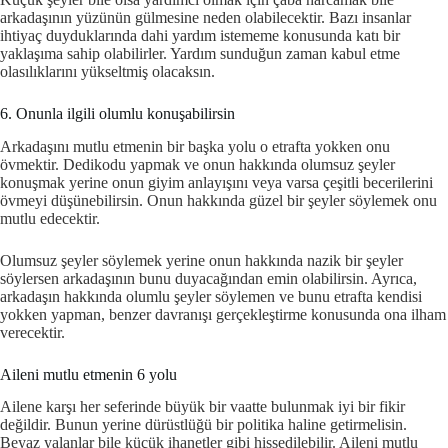
arkadaşının yüzünün gülmesine neden olabilecektir. Bazı insanlar
ihtiyaç duyduklarında dahi yardım istememe konusunda katı bir
yaklaşıma sahip olabilirler. Yardım sunduğun zaman kabul etme
olasılıklarını yükseltmiş olacaksın.
6. Onunla ilgili olumlu konuşabilirsin
Arkadaşını mutlu etmenin bir başka yolu o etrafta yokken onu
övmektir. Dedikodu yapmak ve onun hakkında olumsuz şeyler
konuşmak yerine onun giyim anlayışını veya varsa çeşitli becerilerini
övmeyi düşünebilirsin. Onun hakkında güzel bir şeyler söylemek onu
mutlu edecektir.
Olumsuz şeyler söylemek yerine onun hakkında nazik bir şeyler
söylersen arkadaşının bunu duyacağından emin olabilirsin. Ayrıca,
arkadaşın hakkında olumlu şeyler söylemen ve bunu etrafta kendisi
yokken yapman, benzer davranışı gerçekleştirme konusunda ona ilham
verecektir.
Aileni mutlu etmenin 6 yolu
Ailene karşı her seferinde büyük bir vaatte bulunmak iyi bir fikir
değildir. Bunun yerine dürüstlüğü bir politika haline getirmelisin.
Beyaz yalanlar bile küçük ihanetler gibi hissedilebilir. Aileni mutlu