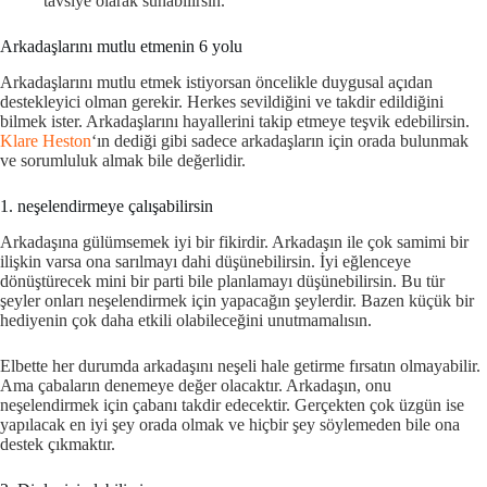
tavsiye olarak sunabilirsin.
Arkadaşlarını mutlu etmenin 6 yolu
Arkadaşlarını mutlu etmek istiyorsan öncelikle duygusal açıdan
destekleyici olman gerekir. Herkes sevildiğini ve takdir edildiğini
bilmek ister. Arkadaşlarını hayallerini takip etmeye teşvik edebilirsin.
Klare Heston
‘ın dediği gibi sadece arkadaşların için orada bulunmak
ve sorumluluk almak bile değerlidir.
1. neşelendirmeye çalışabilirsin
Arkadaşına gülümsemek iyi bir fikirdir. Arkadaşın ile çok samimi bir
ilişkin varsa ona sarılmayı dahi düşünebilirsin. İyi eğlenceye
dönüştürecek mini bir parti bile planlamayı düşünebilirsin. Bu tür
şeyler onları neşelendirmek için yapacağın şeylerdir. Bazen küçük bir
hediyenin çok daha etkili olabileceğini unutmamalısın.
Elbette her durumda arkadaşını neşeli hale getirme fırsatın olmayabilir.
Ama çabaların denemeye değer olacaktır. Arkadaşın, onu
neşelendirmek için çabanı takdir edecektir. Gerçekten çok üzgün ise
yapılacak en iyi şey orada olmak ve hiçbir şey söylemeden bile ona
destek çıkmaktır.