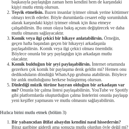
başkasıyla paylaştığın zaman hem kendini hem de karşındaki
kişiyi mutlu etmiş olursun.
Teşvik etmelisin.
Bazen insanlar iyimser olmak yerine kötümser
olmayı tercih ederler. Böyle durumlarda cesaret edip sorumluluk
alarak karşındaki kişiyi iyimser olmak için ikna etmeye
çalışabilirsin. Bu onun olaya bakış açısını değiştirecek ve daha
mutlu olmasını sağlayacaktır.
Komik veya ilgi çekici bir hikaye anlatabilirsin.
Örneğin,
geçen hafta başından geçen bir hikayeyi arkadaşınla
paylaşabilirsin. Komik veya ilgi çekici olması önemlidir.
Böylece onunla bir şey paylaştığın için arkadaşın mutlu
olacaktır.
Komik bulduğun bir şeyi paylaşabilirsin.
İnternet ortamında
gezerken çok komik bir paylaşıma denk geldin mi? Hemen onu
dedikoduların döndüğü WhatsApp grubuna atabilirsin. Böylece
bir anlık mutluluğunu herkese bulaştırmış olursun.
Dinlediği müzik türüne hayran olduğun bir arkadaşın var
mı?
Onunla bir çalma listesi paylaşabilirsin. YouTube ve Spotify
gibi platformlarda oluşturduğun çalma listelerini onunla paylaşıp
yeni keşifler yapmasını ve mutlu olmasını sağlayabilirsin.
Hızlıca birini mutlu etmek (bölüm 3)
Bir yabancıdan iltifat alsaydın kendini nasıl hissedersin?
Biraz garibine giderdi ama sonuçta mutlu olurdun öyle değil mi?