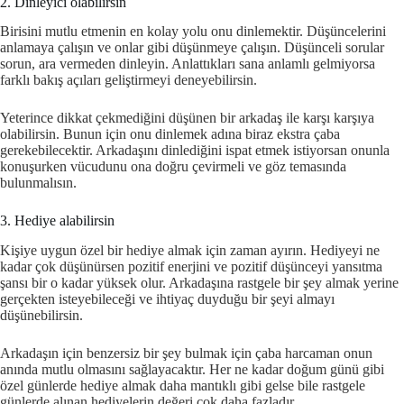
2. Dinleyici olabilirsin
Birisini mutlu etmenin en kolay yolu onu dinlemektir. Düşüncelerini
anlamaya çalışın ve onlar gibi düşünmeye çalışın. Düşünceli sorular
sorun, ara vermeden dinleyin. Anlattıkları sana anlamlı gelmiyorsa
farklı bakış açıları geliştirmeyi deneyebilirsin.
Yeterince dikkat çekmediğini düşünen bir arkadaş ile karşı karşıya
olabilirsin. Bunun için onu dinlemek adına biraz ekstra çaba
gerekebilecektir. Arkadaşını dinlediğini ispat etmek istiyorsan onunla
konuşurken vücudunu ona doğru çevirmeli ve göz temasında
bulunmalısın.
3. Hediye alabilirsin
Kişiye uygun özel bir hediye almak için zaman ayırın. Hediyeyi ne
kadar çok düşünürsen pozitif enerjini ve pozitif düşünceyi yansıtma
şansı bir o kadar yüksek olur. Arkadaşına rastgele bir şey almak yerine
gerçekten isteyebileceği ve ihtiyaç duyduğu bir şeyi almayı
düşünebilirsin.
Arkadaşın için benzersiz bir şey bulmak için çaba harcaman onun
anında mutlu olmasını sağlayacaktır. Her ne kadar doğum günü gibi
özel günlerde hediye almak daha mantıklı gibi gelse bile rastgele
günlerde alınan hediyelerin değeri çok daha fazladır.