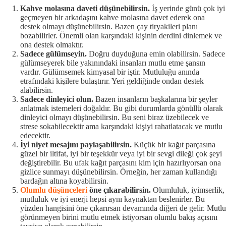
Kahve molasına daveti düşünebilirsin.
İş yerinde günü çok iyi
geçmeyen bir arkadaşını kahve molasına davet ederek ona
destek olmayı düşünebilirsin. Bazen çay tiryakileri planı
bozabilirler. Önemli olan karşındaki kişinin derdini dinlemek ve
ona destek olmaktır.
Sadece gülümseyin.
Doğru duyduğuna emin olabilirsin. Sadece
gülümseyerek bile yakınındaki insanları mutlu etme şansın
vardır. Gülümsemek kimyasal bir iştir. Mutluluğu anında
etrafındaki kişilere bulaştırır. Yeri geldiğinde ondan destek
alabilirsin.
Sadece dinleyici olun.
Bazen insanların başkalarına bir şeyler
anlatmak istemeleri doğaldır. Bu gibi durumlarda gönüllü olarak
dinleyici olmayı düşünebilirsin. Bu seni biraz üzebilecek ve
strese sokabilecektir ama karşındaki kişiyi rahatlatacak ve mutlu
edecektir.
İyi niyet mesajını paylaşabilirsin.
Küçük bir kağıt parçasına
güzel bir iltifat, iyi bir teşekkür veya iyi bir sevgi dileği çok şeyi
değiştirebilir. Bu ufak kağıt parçasını kim için hazırlıyorsan ona
gizlice sunmayı düşünebilirsin. Örneğin, her zaman kullandığı
bardağın altına koyabilirsin.
Olumlu düşünceleri
öne çıkarabilirsin.
Olumluluk, iyimserlik,
mutluluk ve iyi enerji hepsi aynı kaynaktan beslenirler. Bu
yüzden hangisini öne çıkarırsan devamında diğeri de gelir. Mutlu
görünmeyen birini mutlu etmek istiyorsan olumlu bakış açısını