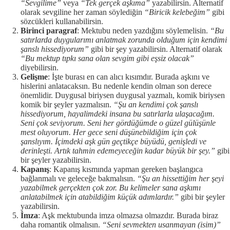
“Sevgilime”
veya
“Tek gerçek aşkıma”
yazabilirsin. Alternatif
olarak sevgiline her zaman söylediğin
“Biricik kelebeğim”
gibi
sözcükleri kullanabilirsin.
Birinci paragraf
: Mektubu neden yazdığını söylemelisin.
“Bu
satırlarda duygularımı anlatmak zorunda olduğum için kendimi
şanslı hissediyorum”
gibi bir şey yazabilirsin. Alternatif olarak
“Bu mektup tıpkı sana olan sevgim gibi eşsiz olacak”
diyebilirsin.
Gelişme
: İşte burası en can alıcı kısımdır. Burada aşkını ve
hislerini anlatacaksın. Bu nedenle kendin olman son derece
önemlidir. Duygusal biriysen duygusal yazmalı, komik biriysen
komik bir şeyler yazmalısın.
“Şu an kendimi çok şanslı
hissediyorum, hayalimdeki insana bu satırlarla ulaşacağım.
Seni çok seviyorum. Seni her gördüğümde o güzel gülüşünle
mest oluyorum. Her gece seni düşünebildiğim için çok
şanslıyım. İçimdeki aşk gün geçtikçe büyüdü, genişledi ve
derinleşti. Artık tahmin edemeyeceğin kadar büyük bir şey.”
gibi
bir şeyler yazabilirsin.
Kapanış
: Kapanış kısmında yapman gereken başlangıca
bağlanmalı ve geleceğe bakmalısın.
“Şu an hissettiğim her şeyi
yazabilmek gerçekten çok zor. Bu kelimeler sana aşkımı
anlatabilmek için atabildiğim küçük adımlardır.”
gibi bir şeyler
yazabilirsin.
İmza
: Aşk mektubunda imza olmazsa olmazdır. Burada biraz
daha romantik olmalısın.
“Seni sevmekten usanmayan (isim)”