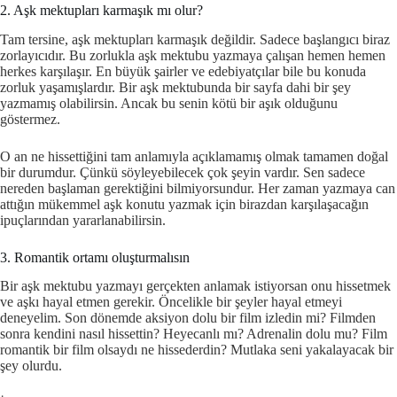
2. Aşk mektupları karmaşık mı olur?
Tam tersine, aşk mektupları karmaşık değildir. Sadece başlangıcı biraz
zorlayıcıdır. Bu zorlukla aşk mektubu yazmaya çalışan hemen hemen
herkes karşılaşır. En büyük şairler ve edebiyatçılar bile bu konuda
zorluk yaşamışlardır. Bir aşk mektubunda bir sayfa dahi bir şey
yazmamış olabilirsin. Ancak bu senin kötü bir aşık olduğunu
göstermez.
O an ne hissettiğini tam anlamıyla açıklamamış olmak tamamen doğal
bir durumdur. Çünkü söyleyebilecek çok şeyin vardır. Sen sadece
nereden başlaman gerektiğini bilmiyorsundur. Her zaman yazmaya can
attığın mükemmel aşk konutu yazmak için birazdan karşılaşacağın
ipuçlarından yararlanabilirsin.
3. Romantik ortamı oluşturmalısın
Bir aşk mektubu yazmayı gerçekten anlamak istiyorsan onu hissetmek
ve aşkı hayal etmen gerekir. Öncelikle bir şeyler hayal etmeyi
deneyelim. Son dönemde aksiyon dolu bir film izledin mi? Filmden
sonra kendini nasıl hissettin? Heyecanlı mı? Adrenalin dolu mu? Film
romantik bir film olsaydı ne hissederdin? Mutlaka seni yakalayacak bir
şey olurdu.