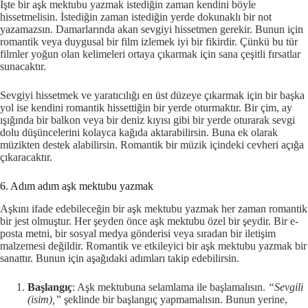
İşte bir aşk mektubu yazmak istediğin zaman kendini böyle
hissetmelisin. İstediğin zaman istediğin yerde dokunaklı bir not
yazamazsın. Damarlarında akan sevgiyi hissetmen gerekir. Bunun için
romantik veya duygusal bir film izlemek iyi bir fikirdir. Çünkü bu tür
filmler yoğun olan kelimeleri ortaya çıkarmak için sana çeşitli fırsatlar
sunacaktır.
Sevgiyi hissetmek ve yaratıcılığı en üst düzeye çıkarmak için bir başka
yol ise kendini romantik hissettiğin bir yerde oturmaktır. Bir çim, ay
ışığında bir balkon veya bir deniz kıyısı gibi bir yerde oturarak sevgi
dolu düşüncelerini kolayca kağıda aktarabilirsin. Buna ek olarak
müzikten destek alabilirsin. Romantik bir müzik içindeki cevheri açığa
çıkaracaktır.
6. Adım adım aşk mektubu yazmak
Aşkını ifade edebileceğin bir aşk mektubu yazmak her zaman romantik
bir jest olmuştur. Her şeyden önce aşk mektubu özel bir şeydir. Bir e-
posta metni, bir sosyal medya gönderisi veya sıradan bir iletişim
malzemesi değildir. Romantik ve etkileyici bir aşk mektubu yazmak bir
sanattır. Bunun için aşağıdaki adımları takip edebilirsin.
Başlangıç
: Aşk mektubuna selamlama ile başlamalısın.
“Sevgili
(isim),”
şeklinde bir başlangıç yapmamalısın. Bunun yerine,