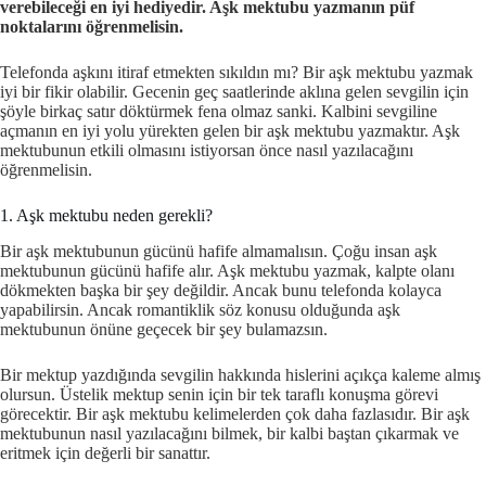
verebileceği en iyi hediyedir. Aşk mektubu yazmanın püf
noktalarını öğrenmelisin.
Telefonda aşkını itiraf etmekten sıkıldın mı? Bir aşk mektubu yazmak
iyi bir fikir olabilir. Gecenin geç saatlerinde aklına gelen sevgilin için
şöyle birkaç satır döktürmek fena olmaz sanki. Kalbini sevgiline
açmanın en iyi yolu yürekten gelen bir aşk mektubu yazmaktır. Aşk
mektubunun etkili olmasını istiyorsan önce nasıl yazılacağını
öğrenmelisin.
1. Aşk mektubu neden gerekli?
Bir aşk mektubunun gücünü hafife almamalısın. Çoğu insan aşk
mektubunun gücünü hafife alır. Aşk mektubu yazmak, kalpte olanı
dökmekten başka bir şey değildir. Ancak bunu telefonda kolayca
yapabilirsin. Ancak romantiklik söz konusu olduğunda aşk
mektubunun önüne geçecek bir şey bulamazsın.
Bir mektup yazdığında sevgilin hakkında hislerini açıkça kaleme almış
olursun. Üstelik mektup senin için bir tek taraflı konuşma görevi
görecektir. Bir aşk mektubu kelimelerden çok daha fazlasıdır. Bir aşk
mektubunun nasıl yazılacağını bilmek, bir kalbi baştan çıkarmak ve
eritmek için değerli bir sanattır.