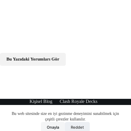
Bu Yazıdaki Yorumları Gör
Kişisel Blog
Clash Royale Decks
Teknoloji Haberleri
WordPress Tema
Bu web sitesinde size en iyi gezinme deneyimini sunabilmek için
çeşitli çerezler kullanılır.
Onayla
Reddet
© 2010 - 2022 Grisayfalar | Lütfen içerikleri kullanırken aktif