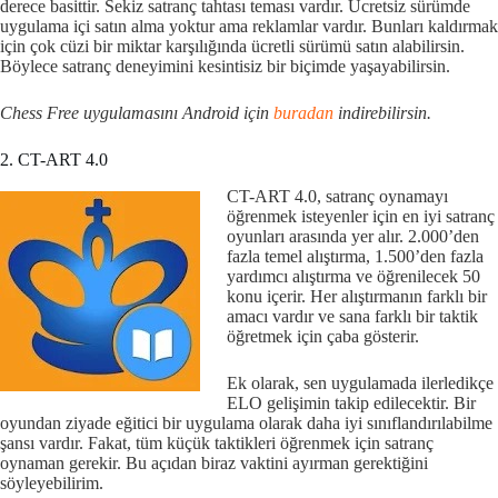
derece basittir. Sekiz satranç tahtası teması vardır. Ücretsiz sürümde
uygulama içi satın alma yoktur ama reklamlar vardır. Bunları kaldırmak
için çok cüzi bir miktar karşılığında ücretli sürümü satın alabilirsin.
Böylece satranç deneyimini kesintisiz bir biçimde yaşayabilirsin.
Chess Free uygulamasını Android için
buradan
indirebilirsin.
2. CT-ART 4.0
CT-ART 4.0, satranç oynamayı
öğrenmek isteyenler için en iyi satranç
oyunları arasında yer alır. 2.000’den
fazla temel alıştırma, 1.500’den fazla
yardımcı alıştırma ve öğrenilecek 50
konu içerir. Her alıştırmanın farklı bir
amacı vardır ve sana farklı bir taktik
öğretmek için çaba gösterir.
Ek olarak, sen uygulamada ilerledikçe
ELO gelişimin takip edilecektir. Bir
oyundan ziyade eğitici bir uygulama olarak daha iyi sınıflandırılabilme
şansı vardır. Fakat, tüm küçük taktikleri öğrenmek için satranç
oynaman gerekir. Bu açıdan biraz vaktini ayırman gerektiğini
söyleyebilirim.