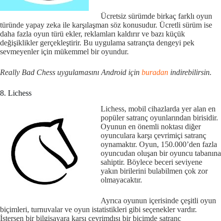
Ücretsiz sürümde birkaç farklı oyun
türünde yapay zeka ile karşılaşman söz konusudur. Ücretli sürüm ise
daha fazla oyun türü ekler, reklamları kaldırır ve bazı küçük
değişiklikler gerçekleştirir. Bu uygulama satrançta dengeyi pek
sevmeyenler için mükemmel bir oyundur.
Really Bad Chess uygulamasını Android için
buradan
indirebilirsin.
8. Lichess
Lichess, mobil cihazlarda yer alan en
popüler satranç oyunlarından birisidir.
Oyunun en önemli noktası diğer
oyunculara karşı çevrimiçi satranç
oynamaktır. Oyun, 150.000’den fazla
oyuncudan oluşan bir oyuncu tabanına
sahiptir. Böylece beceri seviyene
yakın birilerini bulabilmen çok zor
olmayacaktır.
Ayrıca oyunun içerisinde çeşitli oyun
biçimleri, turnuvalar ve oyun istatistikleri gibi seçenekler vardır.
İstersen bir bilgisayara karşı çevrimdışı bir biçimde satranç