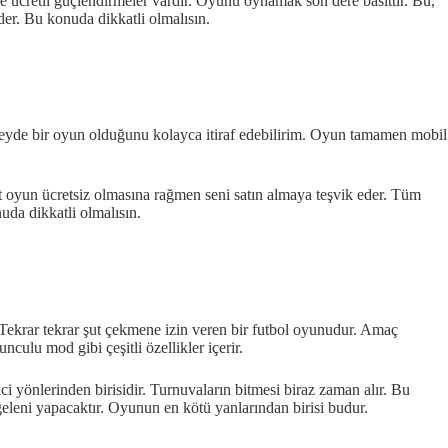
e ücretli güçlendirmeler vardır. Oyunu oynamak son dere basittir. Bu,
er. Bu konuda dikkatli olmalısın.
üzeyde bir oyun olduğunu kolayca itiraf edebilirim. Oyun tamamen mobil
at oyun ücretsiz olmasına rağmen seni satın almaya teşvik eder. Tüm
uda dikkatli olmalısın.
 Tekrar tekrar şut çekmene izin veren bir futbol oyunudur. Amaç
nculu mod gibi çeşitli özellikler içerir.
i yönlerinden birisidir. Turnuvaların bitmesi biraz zaman alır. Bu
geleni yapacaktır. Oyunun en kötü yanlarından birisi budur.