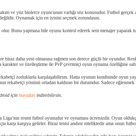
e takım ve yüz binlerce oyuncunun varlığı söz konusudur. Futbol gerçek 
ğildir. Oynamak için en iyisini seçmek zorundasın.
ur. Bunu yapmasa bile oyunu kontrol ederek seni menajer yaparak tutku
re biraz daha yeni olmasına rağmen son derece güçlü bir oyundur. Renkl
 karakter ve özelleştirme ile PvP çevrimiçi oyun oynama özelliğine sahi
r rekabetçi zorluklarla karşılaşabilirsin. Hatta oyunun kendisinde oyun 
nun rekabetçi yönünü ortadan kaldıran bir durumdur. Sadece eğlenmek is
droid için
buradan
indirebilirsin.
 Liga’nın resmi futbol oyunudur ve oynaması ücretsizdir. Oyun oldukç
ta karşı karşıya gelirler. Biraz tenisi andırır niteliktedir ama onun futb