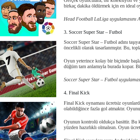
Gerçek oyunculara, bir koleksiyon ve y
birkaç dakika öldürmek için en ideal 
Head Football LaLiga uygulamasını A
3. Soccer Super Star – Futbol
Soccer Super Star – Futbol adını taşı
öncelikli olarak tasarlanmıştır. Bu, to
Oyun yeterince kolay bir biçimde başla
düğüm tam anlamıyla burada kopar. Bir 
Soccer Super Star – Futbol uygulamas
4. Final Kick
Final Kick oynaması ücretsiz oyunlarda
olabildiğince fazla gol atmaktır. Oyunun
Oyunun kontrolü oldukça basittir. Bu k
yüzden hazırlıklı olmalısın. Oyun ücre