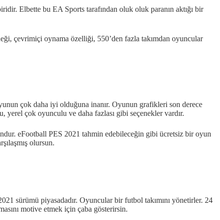
ridir. Elbette bu EA Sports tarafından oluk oluk paranın aktığı bir
eneği, çevrimiçi oynama özelliği, 550’den fazla takımdan oyuncular
nun çok daha iyi olduğuna inanır. Oyunun grafikleri son derece
u, yerel çok oyunculu ve daha fazlası gibi seçenekler vardır.
ndur. eFootball PES 2021 tahmin edebileceğin gibi ücretsiz bir oyun
rşılaşmış olursun.
2021 sürümü piyasadadır. Oyuncular bir futbol takımını yönetirler. 24
masını motive etmek için çaba gösterirsin.