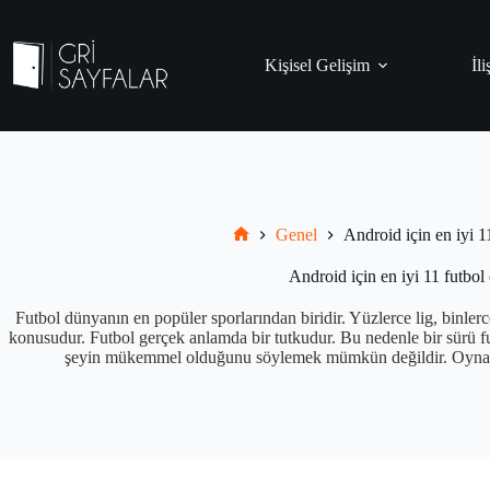
Skip
to
content
Kişisel Gelişim
İli
Genel
Android için en iyi 1
Grisayfalar.com
Android için en iyi 11 futbo
Futbol dünyanın en popüler sporlarından biridir. Yüzlerce lig, binler
konusudur. Futbol gerçek anlamda bir tutkudur. Bu nedenle bir sürü fu
şeyin mükemmel olduğunu söylemek mümkün değildir. Oynama