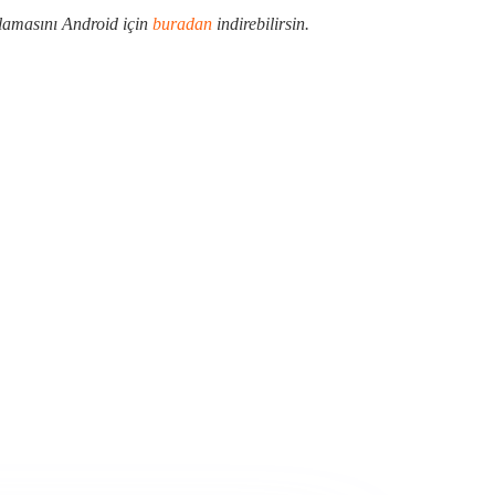
amasını Android için
buradan
indirebilirsin.