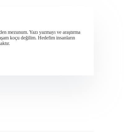
nden mezunum. Yazı yazmayı ve araştırma
yaşam koçu değilim. Hedefim insanların
aktır.