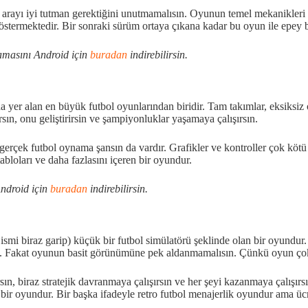
arayı iyi tutman gerektiğini unutmamalısın. Oyunun temel mekanikleri 
stermektedir. Bir sonraki sürüm ortaya çıkana kadar bu oyun ile epey bir
masını Android için
buradan
indirebilirsin.
yer alan en büyük futbol oyunlarından biridir. Tam takımlar, eksiksiz o
sın, onu geliştirirsin ve şampiyonluklar yaşamaya çalışırsın.
gerçek futbol oynama şansın da vardır. Grafikler ve kontroller çok kötü 
tabloları ve daha fazlasını içeren bir oyundur.
ndroid için
buradan
indirebilirsin.
smi biraz garip) küçük bir futbol simülatörü şeklinde olan bir oyundu
ın. Fakat oyunun basit görünümüne pek aldanmamalısın. Çünkü oyun çok
sın, biraz stratejik davranmaya çalışırsın ve her şeyi kazanmaya çalışırsın
l bir oyundur. Bir başka ifadeyle retro futbol menajerlik oyundur ama ücre