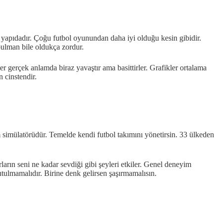
 yapıdadır. Çoğu futbol oyunundan daha iyi olduğu kesin gibidir.
 bulman bile oldukça zordur.
r gerçek anlamda biraz yavaştır ama basittirler. Grafikler ortalama
 cinstendir.
 simülatörüdür. Temelde kendi futbol takımını yönetirsin. 33 ülkeden
ların seni ne kadar sevdiği gibi şeyleri etkiler. Genel deneyim
utulmamalıdır. Birine denk gelirsen şaşırmamalısın.