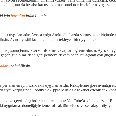
igasyon seçeneklerinin bir sınırı yoktur. Sana dinlenme durakları, otobüs
in olduğunu da hesaba katarsam onu tahtından edecek bir navigasyon 
id için
buradan
indirebilirsin.
 bir uygulamadır. Ayrıca çoğu Android cihazda sorunsuz bir biçimde çal
irsin. Ayrıca çeşitli komutları da destekleyen bir uygulamadır.
 maç sonuçlarını, kısa sorulara net cevapları öğrenebilirsin. Ayrıca uy
r geçen gün biraz daha genişletmeye devam eder. Bu açıdan çok güçlü o
radan
indirebilirsin.
er alan en iyi müzik akış uygulamasıdır. Rakiplerine göre avantajı elb
 fiyat karşılığında Spotify ve Apple Music ile rekabet edebilecek kada
natma ve çevrimdışı indirme ile reklamsız YouTube’a sahip olursun. Bu 
 iki uygulama aboneliğiyle temel olarak tüm video ve ses akışı ihtiyaçları