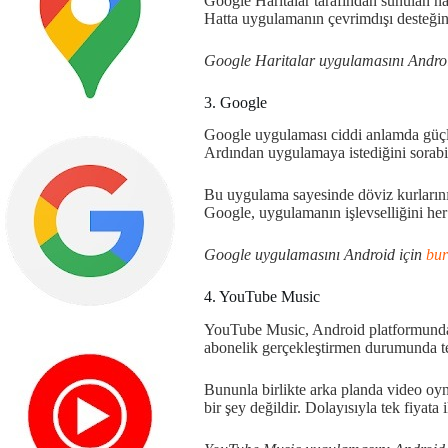
Google Haritalar tarafından sunulan nav
Hatta uygulamanın çevrimdışı desteğin
Google Haritalar uygulamasını Andro
3. Google
Google uygulaması ciddi anlamda güçlü
Ardından uygulamaya istediğini sorabil
Bu uygulama sayesinde döviz kurlarını,
Google, uygulamanın işlevselliğini he
Google uygulamasını Android için
bu
4. YouTube Music
YouTube Music, Android platformunda y
abonelik gerçekleştirmen durumunda tek
Bununla birlikte arka planda video oy
bir şey değildir. Dolayısıyla tek fiyata