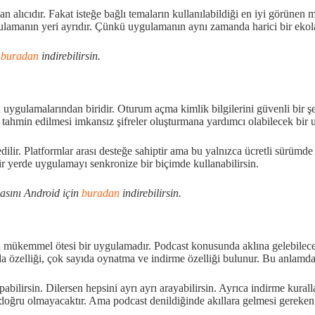
 alıcıdır. Fakat isteğe bağlı temaların kullanılabildiği en iyi görünen 
manın yeri ayrıdır. Çünkü uygulamanın aynı zamanda harici bir ekolay
n
buradan
indirebilirsin.
uygulamalarından biridir. Oturum açma kimlik bilgilerini güvenli bir ş
tahmin edilmesi imkansız şifreler oluşturmana yardımcı olabilecek bir 
l edilir. Platformlar arası desteğe sahiptir ama bu yalnızca ücretli sürü
ir yerde uygulamayı senkronize bir biçimde kullanabilirsin.
sını Android için
buradan
indirebilirsin.
n mükemmel ötesi bir uygulamadır. Podcast konusunda aklına gelebilecek h
da özelliği, çok sayıda oynatma ve indirme özelliği bulunur. Bu anlamda
ilirsin. Dilersen hepsini ayrı ayrı arayabilirsin. Ayrıca indirme kuralları
ğru olmayacaktır. Ama podcast denildiğinde akıllara gelmesi gereken 