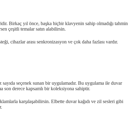
idir. Birkaç yıl önce, başka hiçbir klavyenin sahip olmadığı tahmin
 çeşitli temalar satın alabilirsin.
steği, cihazlar arası senkronizasyon ve çok daha fazlası vardır.
maz sayıda seçenek sunan bir uygulamadır. Bu uygulama ile duvar
ulama son derece kapsamlı bir koleksiyona sahiptir.
arla karşılaşabilirsin. Elbette duvar kağıdı ve zil sesleri gibi
r.