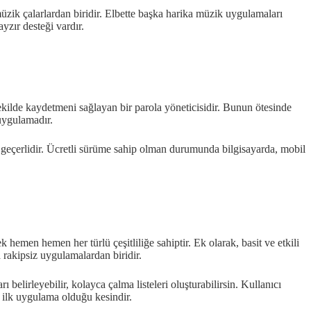
müzik çalarlardan biridir. Elbette başka harika müzik uygulamaları
zır desteği vardır.
ekilde kaydetmeni sağlayan bir parola yöneticisidir. Bunun ötesinde
uygulamadır.
mde geçerlidir. Ücretli sürüme sahip olman durumunda bilgisayarda, mobil
emen hemen her türlü çeşitliliğe sahiptir. Ek olarak, basit ve etkili
 rakipsiz uygulamalardan biridir.
 belirleyebilir, kolayca çalma listeleri oluşturabilirsin. Kullanıcı
ilk uygulama olduğu kesindir.