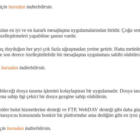
için
buradan
indirebilirsin.
olan en iyi ve en kararlı mesajlaşma uygulamalarından biridir. Çoğu senin
elleştirmeleri yapabilme şansın vardır.
duyduğun her şeyi çok fazla uğraşmadan yerine getirir. Hatta metinleri
e son derece özelleştirilebilir bir mesajlaşma uygulaması sahibi olabilirs
n
buradan
indirebilirsin.
ileceği dosya tarama işlemini kolaylaştıran bir uygulamadır. Dosya tar
 sahip ilgi çekici bir dosya gezgine sahip olabilirsin.
ler bulut hizmetlerine desteği ve FTP, WebDAV desteği gibi daha güçlü 
 tarayıcısı konusunda bonkör bir platformdur ama dediğim gibi en iyisi
için
buradan
indirebilirsin.