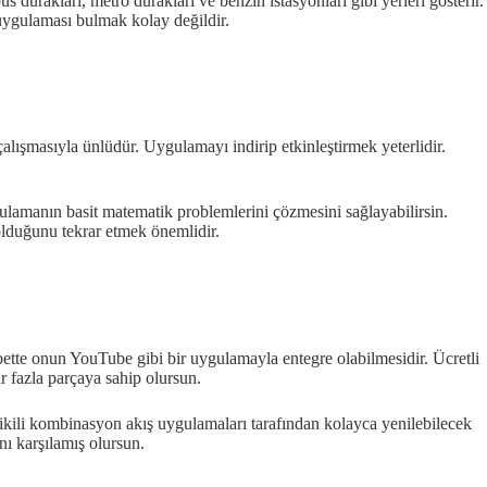
 durakları, metro durakları ve benzin istasyonları gibi yerleri gösterir.
uygulaması bulmak kolay değildir.
ışmasıyla ünlüdür. Uygulamayı indirip etkinleştirmek yeterlidir.
gulamanın basit matematik problemlerini çözmesini sağlayabilirsin.
lduğunu tekrar etmek önemlidir.
ette onun YouTube gibi bir uygulamayla entegre olabilmesidir. Ücretli
r fazla parçaya sahip olursun.
ikili kombinasyon akış uygulamaları tarafından kolayca yenilebilecek
nı karşılamış olursun.