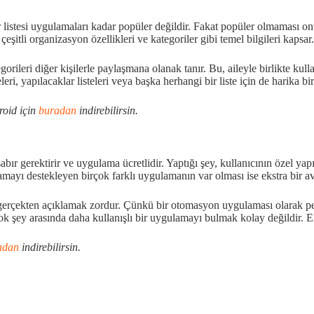
 listesi uygulamaları kadar popüler değildir. Fakat popüler olmaması o
, çeşitli organizasyon özellikleri ve kategoriler gibi temel bilgileri kapsar.
rileri diğer kişilerle paylaşmana olanak tanır. Bu, aileyle birlikte kull
eri, yapılacaklar listeleri veya başka herhangi bir liste için de harika b
roid için
buradan
indirebilirsin.
ır gerektirir ve uygulama ücretlidir. Yaptığı şey, kullanıcının özel yap
mayı destekleyen birçok farklı uygulamanın var olması ise ekstra bir av
erçekten açıklamak zordur. Çünkü bir otomasyon uygulaması olarak pek
ok şey arasında daha kullanışlı bir uygulamayı bulmak kolay değildir. El
adan
indirebilirsin.