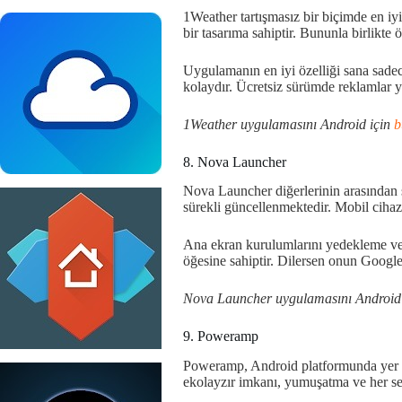
1Weather tartışmasız bir biçimde en iy
bir tasarıma sahiptir. Bununla birlikte öz
Uygulamanın en iyi özelliği sana sade
kolaydır. Ücretsiz sürümde reklamlar ye
1Weather uygulamasını Android için
b
8. Nova Launcher
Nova Launcher diğerlerinin arasından sı
sürekli güncellenmektedir. Mobil cihaz
Ana ekran kurulumlarını yedekleme ve 
öğesine sahiptir. Dilersen onun Google
Nova Launcher uygulamasını Android
9. Poweramp
Poweramp, Android platformunda yer al
ekolayzır imkanı, yumuşatma ve her ses