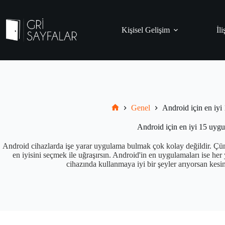
Skip
to
content
Kişisel Gelişim
İli
Genel
Android için en iy
Grisayfalar.com
Android için en iyi 15 uyg
Android cihazlarda işe yarar uygulama bulmak çok kolay değildir. Çü
en iyisini seçmek ile uğraşırsın. Android'in en uygulamaları ise he
cihazında kullanmaya iyi bir şeyler arıyorsan kesin