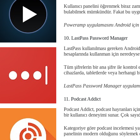
Kullanıcı panelini öğrenmek biraz zaman
bulabilmek mümkündür. Fakat bu uygula
Poweramp uygulamasını Android içi
10. LastPass Password Manager
LastPass kullanılması gereken Android 
hesaplarında kullanman için neredeyse 
Tüm şifrelerin bir ana şifre ile kontro
cihazlarda, tabletlerde veya herhangi b
LastPass Password Manager uygulama
11. Podcast Addict
Podcast Addict, podcast hayranları içi
bir kullanıcı deneyimi sunar. Çok sayı
Kategoriye göre podcast incelemesi yapab
panelinin modern olduğunu söylemek do