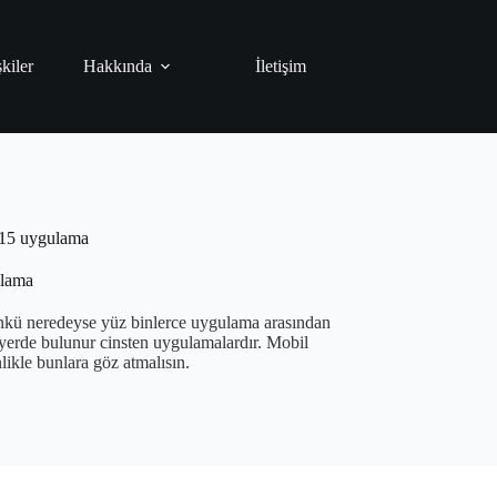
şkiler
Hakkında
İletişim
i 15 uygulama
ulama
nkü neredeyse yüz binlerce uygulama arasından
r yerde bulunur cinsten uygulamalardır. Mobil
likle bunlara göz atmalısın.