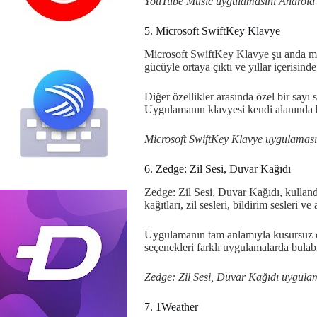
YouTube Music uygulamasını Android
5. Microsoft SwiftKey Klavye
Microsoft SwiftKey Klavye şu anda mevc
gücüyle ortaya çıktı ve yıllar içerisin
Diğer özellikler arasında özel bir sayı 
Uygulamanın klavyesi kendi alanında bi
Microsoft SwiftKey Klavye uygulaması
6. Zedge: Zil Sesi, Duvar Kağıdı
Zedge: Zil Sesi, Duvar Kağıdı, kulland
kağıtları, zil sesleri, bildirim sesleri 
Uygulamanın tam anlamıyla kusursuz old
seçenekleri farklı uygulamalarda bulab
Zedge: Zil Sesi, Duvar Kağıdı uygula
7. 1Weather