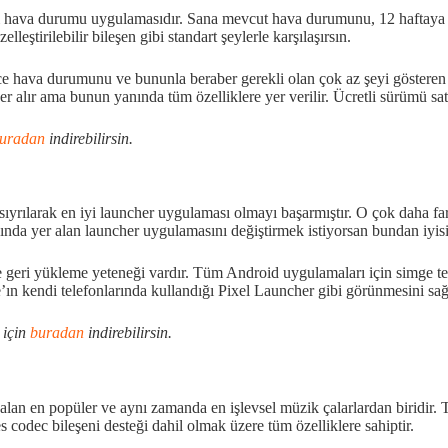
i hava durumu uygulamasıdır. Sana mevcut hava durumunu, 12 haftaya kadar
elleştirilebilir bileşen gibi standart şeylerle karşılaşırsın.
ce hava durumunu ve bununla beraber gerekli olan çok az şeyi gösteren 
r alır ama bunun yanında tüm özelliklere yer verilir. Ücretli sürümü sa
uradan
indirebilirsin.
yrılarak en iyi launcher uygulaması olmayı başarmıştır. O çok daha farkl
ında yer alan launcher uygulamasını değiştirmek istiyorsan bundan iyisi
geri yükleme yeteneği vardır. Tüm Android uygulamaları için simge tem
’ın kendi telefonlarında kullandığı Pixel Launcher gibi görünmesini sağl
 için
buradan
indirebilirsin.
an en popüler ve aynı zamanda en işlevsel müzik çalarlardan biridir. 
 codec bileşeni desteği dahil olmak üzere tüm özelliklere sahiptir.