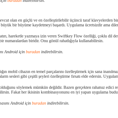
 için
buradan
indirebilirsin.
ut olan en güçlü ve en özelleştirilebilir üçüncü taraf klavyelerden bir
de büyük bir büyüme kaydetmeyi başardı. Uygulama ücretsizdir ama dilersen
satırı, hareketle yazmaya izin veren Swiftkey Flow özelliği, çoklu dil de
r numaralardan biridir. Onu gönül rahatlığıyla kullanabilirsin.
nı Android için
buradan
indirebilirsin.
ığın mobil cihazın en temel parçalarını özelleştirmek için sana inanıl
ve alarm sesleri gibi çeşitli şeyleri özelleştirme fırsatı elde edersin. Uyg
uğunu söylemek mümkün değildir. Bazen gerçekten rahatsız edici reklaml
ilirsin. Fakat her ikisinin kombinasyonunu en iyi yapan uygulama budu
masını Android için
buradan
indirebilirsin.