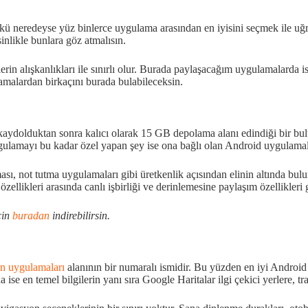
ü neredeyse yüz binlerce uygulama arasından en iyisini seçmek ile uğra
inlikle bunlara göz atmalısın.
ilerin alışkanlıkları ile sınırlı olur. Burada paylaşacağım uygulamalard
lamalardan birkaçını burada bulabileceksin.
 kaydolduktan sonra kalıcı olarak 15 GB depolama alanı edindiği bir 
ygulamayı bu kadar özel yapan şey ise ona bağlı olan Android uygulamala
ası, not tutma uygulamaları gibi üretkenlik açısından elinin altında b
zellikleri arasında canlı işbirliği ve derinlemesine paylaşım özellikleri
çin
buradan
indirebilirsin.
n uygulamaları
alanının bir numaralı ismidir. Bu yüzden en iyi Android
ise en temel bilgilerin yanı sıra Google Haritalar ilgi çekici yerlere, traf