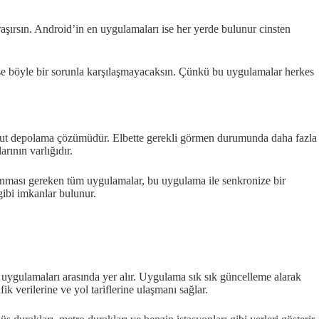
şırsın. Android’in en uygulamaları ise her yerde bulunur cinsten
a ise böyle bir sorunla karşılaşmayacaksın. Çünkü bu uygulamalar herkes
bulut depolama çözümüdür. Elbette gerekli görmen durumunda daha fazla
rının varlığıdır.
ulunması gereken tüm uygulamalar, bu uygulama ile senkronize bir
 gibi imkanlar bulunur.
 uygulamaları arasında yer alır. Uygulama sık sık güncelleme alarak
ik verilerine ve yol tariflerine ulaşmanı sağlar.